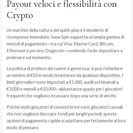
Payout veloci e flessibilità con
Crypto
Un marchio della cultura del quick-play è il desiderio di
ricompense immediate. Sava Spin supporta un’ampia gamma di
metodi di pagamento—tra cui Visa, MasterCard, Bitcoin,
Ethereum e persino Dogecoin—rendendo facile depositare e
prelevare sul momento.
La politica di prelievo del casinò è generosa: si può richiedere
un minimo di €50 in modo istantaneo da qualsiasi dispositivo. I
limiti giornalieri sono impostati a €1.000, quelli settimanali a
€3.000 e mensili a €10.000—abbastanza spazio per i giocatori
frequenti che vogliono incassare dopo una serie di vincite.
Poiché molti giocatori di sessioni brevi sono giocatori casuali
che non vogliono bloccare fondi per lunghi periodi, queste
opzioni di pagamento rapide si adattano perfettamente al loro
modo di pensare.