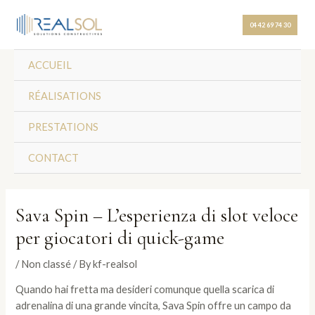
Skip
Post
to
navigation
04 42 69 74 30
content
ACCUEIL
RÉALISATIONS
PRESTATIONS
CONTACT
Sava Spin – L’esperienza di slot veloce
per giocatori di quick-game
/
Non classé
/ By
kf-realsol
Quando hai fretta ma desideri comunque quella scarica di
adrenalina di una grande vincita, Sava Spin offre un campo da