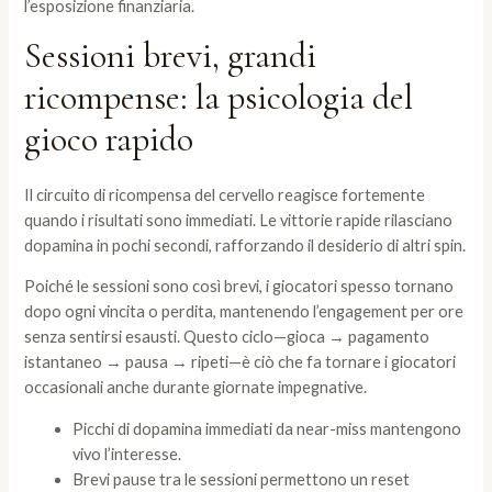
l’esposizione finanziaria.
Sessioni brevi, grandi
ricompense: la psicologia del
gioco rapido
Il circuito di ricompensa del cervello reagisce fortemente
quando i risultati sono immediati. Le vittorie rapide rilasciano
dopamina in pochi secondi, rafforzando il desiderio di altri spin.
Poiché le sessioni sono così brevi, i giocatori spesso tornano
dopo ogni vincita o perdita, mantenendo l’engagement per ore
senza sentirsi esausti. Questo ciclo—gioca → pagamento
istantaneo → pausa → ripeti—è ciò che fa tornare i giocatori
occasionali anche durante giornate impegnative.
Picchi di dopamina immediati da near-miss mantengono
vivo l’interesse.
Brevi pause tra le sessioni permettono un reset