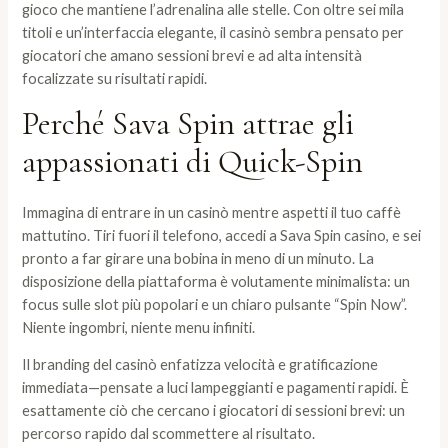
gioco che mantiene l’adrenalina alle stelle. Con oltre sei mila
titoli e un’interfaccia elegante, il casinò sembra pensato per
giocatori che amano sessioni brevi e ad alta intensità
focalizzate su risultati rapidi.
Perché Sava Spin attrae gli
appassionati di Quick-Spin
Immagina di entrare in un casinò mentre aspetti il tuo caffè
mattutino. Tiri fuori il telefono, accedi a
Sava Spin casino
, e sei
pronto a far girare una bobina in meno di un minuto. La
disposizione della piattaforma è volutamente minimalista: un
focus sulle slot più popolari e un chiaro pulsante “Spin Now”.
Niente ingombri, niente menu infiniti.
Il branding del casinò enfatizza velocità e gratificazione
immediata—pensate a luci lampeggianti e pagamenti rapidi. È
esattamente ciò che cercano i giocatori di sessioni brevi: un
percorso rapido dal scommettere al risultato.