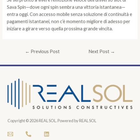
Sava Spin—dove ogni spin sembra una vittoria istantanea—
entra oggi. Con accesso mobile senza soluzione di continuità e
pagamenti istantanei, non c’è momento migliore di adesso per
iniziare a girare verso quella prossima grande vincita.
←
Previous Post
Next Post
→
Copyright © 2026 REAL SOL. Powered by REAL SOL