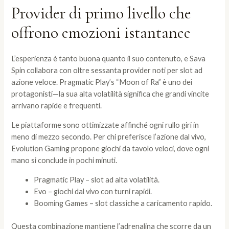
Provider di primo livello che
offrono emozioni istantanee
L’esperienza è tanto buona quanto il suo contenuto, e Sava
Spin collabora con oltre sessanta provider noti per slot ad
azione veloce. Pragmatic Play’s “Moon of Ra” è uno dei
protagonisti—la sua alta volatilità significa che grandi vincite
arrivano rapide e frequenti.
Le piattaforme sono ottimizzate affinché ogni rullo giri in
meno di mezzo secondo. Per chi preferisce l’azione dal vivo,
Evolution Gaming propone giochi da tavolo veloci, dove ogni
mano si conclude in pochi minuti.
Pragmatic Play – slot ad alta volatilità.
Evo – giochi dal vivo con turni rapidi.
Booming Games – slot classiche a caricamento rapido.
Questa combinazione mantiene l’adrenalina che scorre da un