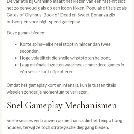
De variatie bij Gransino maakt het kiezen van een fast‑hit slot
net zo eenvoudig als op een icoon tikken. Populaire titels zoals
Gates of Olympus, Book of Dead en Sweet Bonanza zijn
ontworpen voor high‑speed gameplay.
Deze games bieden:
Korte spins—elke reel stopt in minder dan twee
seconden.
Hoge volatiliteit die snelle winststoten beloont.
Laag minimale inzetten waarmee je meerdere games in
één sessie kunt uitproberen.
Omdat het gameplay kort en intens is, kun je tussen titels
wisselen zonder je momentum te verliezen.
Snel Gameplay Mechanismen
Snelle sessies vertrouwen op mechanics die het tempo hoog
houden, terwijl ze toch strategische diepgang bieden.