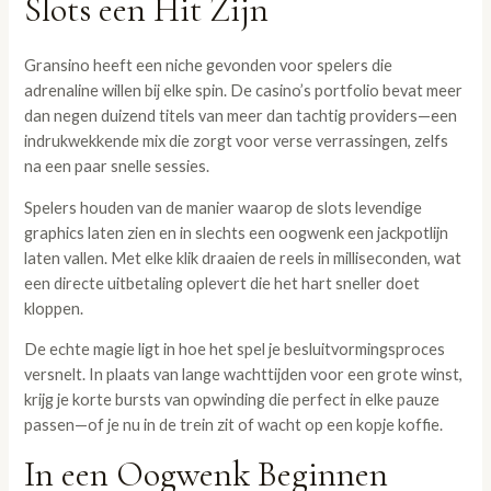
Slots een Hit Zijn
Gransino heeft een niche gevonden voor spelers die
adrenaline willen bij elke spin. De casino’s portfolio bevat meer
dan negen duizend titels van meer dan tachtig providers—een
indrukwekkende mix die zorgt voor verse verrassingen, zelfs
na een paar snelle sessies.
Spelers houden van de manier waarop de slots levendige
graphics laten zien en in slechts een oogwenk een jackpotlijn
laten vallen. Met elke klik draaien de reels in milliseconden, wat
een directe uitbetaling oplevert die het hart sneller doet
kloppen.
De echte magie ligt in hoe het spel je besluitvormingsproces
versnelt. In plaats van lange wachttijden voor een grote winst,
krijg je korte bursts van opwinding die perfect in elke pauze
passen—of je nu in de trein zit of wacht op een kopje koffie.
In een Oogwenk Beginnen