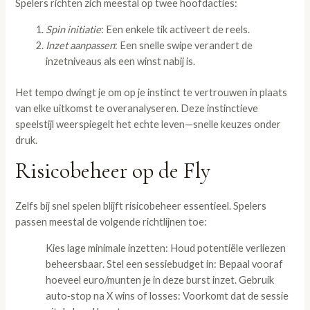
Spelers richten zich meestal op twee hoofdacties:
Spin initiatie
: Een enkele tik activeert de reels.
Inzet aanpassen
: Een snelle swipe verandert de
inzetniveaus als een winst nabij is.
Het tempo dwingt je om op je instinct te vertrouwen in plaats
van elke uitkomst te overanalyseren. Deze instinctieve
speelstijl weerspiegelt het echte leven—snelle keuzes onder
druk.
Risicobeheer op de Fly
Zelfs bij snel spelen blijft risicobeheer essentieel. Spelers
passen meestal de volgende richtlijnen toe:
Kies lage minimale inzetten: Houd potentiële verliezen
beheersbaar.
Stel een sessiebudget in: Bepaal vooraf
hoeveel euro/munten je in deze burst inzet.
Gebruik
auto‑stop na X wins of losses: Voorkomt dat de sessie