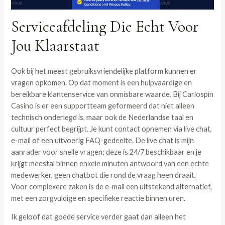
Serviceafdeling Die Echt Voor
Jou Klaarstaat
Ook bij het meest gebruiksvriendelijke platform kunnen er
vragen opkomen. Op dat moment is een hulpvaardige en
bereikbare klantenservice van onmisbare waarde. Bij Carlospin
Casino is er een supportteam geformeerd dat niet alleen
technisch onderlegd is, maar ook de Nederlandse taal en
cultuur perfect begrijpt. Je kunt contact opnemen via live chat,
e-mail of een uitvoerig FAQ-gedeelte. De live chat is mijn
aanrader voor snelle vragen; deze is 24/7 beschikbaar en je
krijgt meestal binnen enkele minuten antwoord van een echte
medewerker, geen chatbot die rond de vraag heen draait.
Voor complexere zaken is de e-mail een uitstekend alternatief,
met een zorgvuldige en specifieke reactie binnen uren.
Ik geloof dat goede service verder gaat dan alleen het