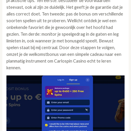
praktische tips. Ten eerste: bestudeer de voorwaarden
steevast, ook al zijn ze duidelijk. Het geeft je de garantie dat je
alles correct doet. Ten tweede: pas de bonus om verschillende
soorten spellen uit te proberen. Wellicht ontdek je wel een
onbekende favoriet die je gewoonlijk over het hoofd had
gezien. Ten derde: monitor je speelgedrag in de gaten en leg
limieten in, ook wanneer je met bonusgeld speelt. Bewust
spelen staat bij mij centraal. Door deze stappen te volgen,
omzet je de welkomstbonus van een simpele cadeau naar een
planmatig instrument om Carlospin Casino echt te leren
kennen.