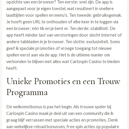
opzichte van een browser? Ten eerste: snel zijn. De app is
aangepast voor je eigen toestel, wat resulteert in snellere
laadtijden voor spellen en menu’s. Ten tweede: gebruiksgemak.
Je hoeft geen URL te onthouden of elke keer in te loggen via
een browser; één tik en je bent er. Ten derde: stabiliteit. De
app heeft minder last van verstoringen door slecht internet of
andere tabbladen in je browser. Ten slotte: exclusiviteit. Soms
geef ik speciale promoties of vroege toegang tot nieuwe
spellen eerst aan via de app. Het is de ultieme manier om
verbonden te blijven met alles wat Carlospin Casino te bieden
heeft.
Unieke Promoties en een Trouw
Programma
De welkomstbonus is pas het begin. Als trouwe speler bij
Carlospin Casino maak je deel uit van een community die ik
graag blijf verrassen met speciale acties en promoties. Denk
aan wekelijkse reload bonussen, free spin acties op populaire