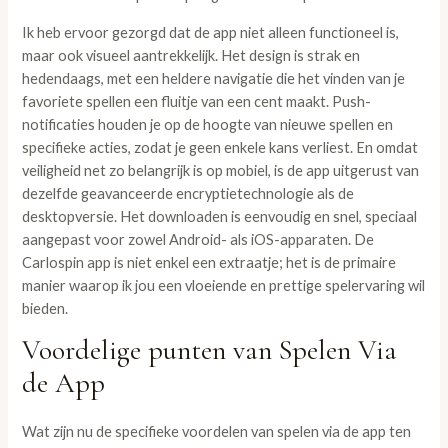
Ik heb ervoor gezorgd dat de app niet alleen functioneel is,
maar ook visueel aantrekkelijk. Het design is strak en
hedendaags, met een heldere navigatie die het vinden van je
favoriete spellen een fluitje van een cent maakt. Push-
notificaties houden je op de hoogte van nieuwe spellen en
specifieke acties, zodat je geen enkele kans verliest. En omdat
veiligheid net zo belangrijk is op mobiel, is de app uitgerust van
dezelfde geavanceerde encryptietechnologie als de
desktopversie. Het downloaden is eenvoudig en snel, speciaal
aangepast voor zowel Android- als iOS-apparaten. De
Carlospin app is niet enkel een extraatje; het is de primaire
manier waarop ik jou een vloeiende en prettige spelervaring wil
bieden.
Voordelige punten van Spelen Via
de App
Wat zijn nu de specifieke voordelen van spelen via de app ten