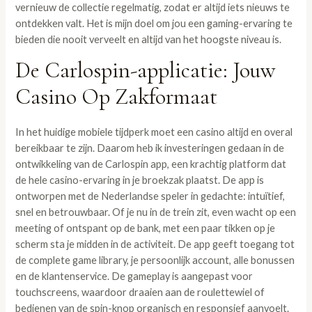
vernieuw de collectie regelmatig, zodat er altijd iets nieuws te
ontdekken valt. Het is mijn doel om jou een gaming-ervaring te
bieden die nooit verveelt en altijd van het hoogste niveau is.
De Carlospin-applicatie: Jouw
Casino Op Zakformaat
In het huidige mobiele tijdperk moet een casino altijd en overal
bereikbaar te zijn. Daarom heb ik investeringen gedaan in de
ontwikkeling van de Carlospin app, een krachtig platform dat
de hele casino-ervaring in je broekzak plaatst. De app is
ontworpen met de Nederlandse speler in gedachte: intuïtief,
snel en betrouwbaar. Of je nu in de trein zit, even wacht op een
meeting of ontspant op de bank, met een paar tikken op je
scherm sta je midden in de activiteit. De app geeft toegang tot
de complete game library, je persoonlijk account, alle bonussen
en de klantenservice. De gameplay is aangepast voor
touchscreens, waardoor draaien aan de roulettewiel of
bedienen van de spin-knop organisch en responsief aanvoelt.