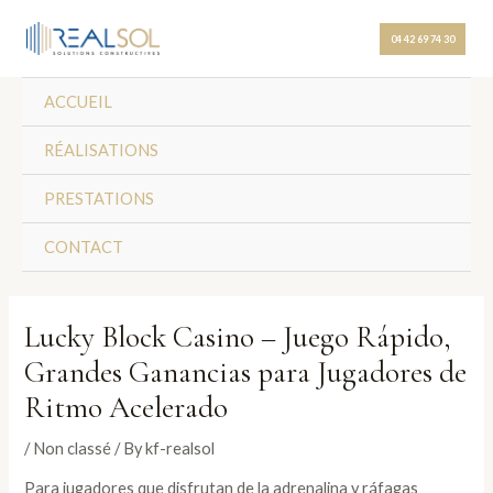
Skip
Post
to
navigation
04 42 69 74 30
content
ACCUEIL
RÉALISATIONS
PRESTATIONS
CONTACT
Lucky Block Casino – Juego Rápido,
Grandes Ganancias para Jugadores de
Ritmo Acelerado
/
Non classé
/ By
kf-realsol
Para jugadores que disfrutan de la adrenalina y ráfagas