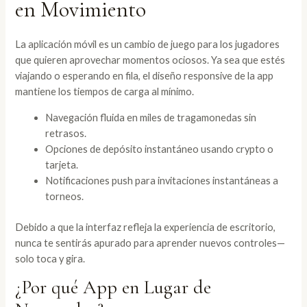
en Movimiento
La aplicación móvil es un cambio de juego para los jugadores
que quieren aprovechar momentos ociosos. Ya sea que estés
viajando o esperando en fila, el diseño responsive de la app
mantiene los tiempos de carga al mínimo.
Navegación fluida en miles de tragamonedas sin
retrasos.
Opciones de depósito instantáneo usando crypto o
tarjeta.
Notificaciones push para invitaciones instantáneas a
torneos.
Debido a que la interfaz refleja la experiencia de escritorio,
nunca te sentirás apurado para aprender nuevos controles—
solo toca y gira.
¿Por qué App en Lugar de