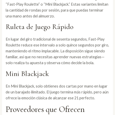
“Fast‑Play Roulette” o “Mini Blackjack.” Estas variantes limitan
la cantidad de rondas por sesión, para que puedas terminar
una mano antes del almuerzo.
Ruleta de Juego Rápido
En lugar del giro tradicional de sesenta segundos, Fast‑Play
Roulette reduce ese intervalo a solo quince segundos por giro,
manteniendo el ritmo implacable. La disposición sigue siendo
familiar, así que no necesitas aprender nuevas estrategias—
solo realiza tu apuesta y observa cómo decide la bola.
Mini Blackjack
En Mini Blackjack, solo obtienes dos cartas por mano en lugar
de un barajado ilimitado. El juego termina más rápido, pero aún
ofrece la emoción clásica de alcanzar ese 21 perfecto.
Proveedores que Ofrecen