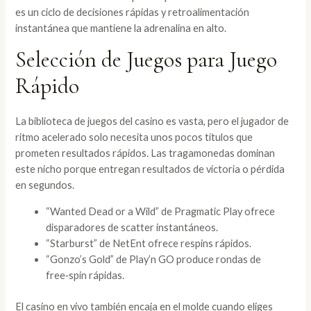
es un ciclo de decisiones rápidas y retroalimentación
instantánea que mantiene la adrenalina en alto.
Selección de Juegos para Juego
Rápido
La biblioteca de juegos del casino es vasta, pero el jugador de
ritmo acelerado solo necesita unos pocos títulos que
prometen resultados rápidos. Las tragamonedas dominan
este nicho porque entregan resultados de victoria o pérdida
en segundos.
“Wanted Dead or a Wild” de Pragmatic Play ofrece
disparadores de scatter instantáneos.
“Starburst” de NetEnt ofrece respins rápidos.
“Gonzo’s Gold” de Play’n GO produce rondas de
free‑spin rápidas.
El casino en vivo también encaja en el molde cuando eliges