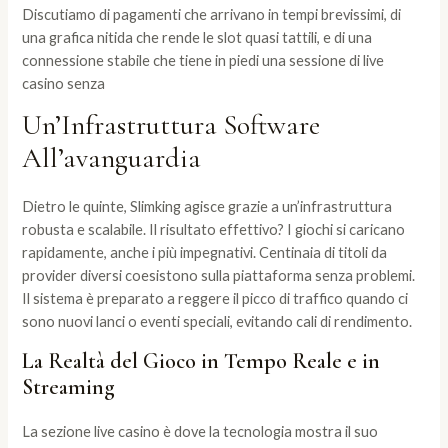
Discutiamo di pagamenti che arrivano in tempi brevissimi, di
una grafica nitida che rende le slot quasi tattili, e di una
connessione stabile che tiene in piedi una sessione di live
casino senza
Un’Infrastruttura Software
All’avanguardia
Dietro le quinte, Slimking agisce grazie a un’infrastruttura
robusta e scalabile. Il risultato effettivo? I giochi si caricano
rapidamente, anche i più impegnativi. Centinaia di titoli da
provider diversi coesistono sulla piattaforma senza problemi.
Il sistema è preparato a reggere il picco di traffico quando ci
sono nuovi lanci o eventi speciali, evitando cali di rendimento.
La Realtà del Gioco in Tempo Reale e in
Streaming
La sezione live casino è dove la tecnologia mostra il suo