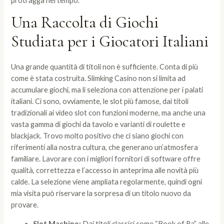
protragga nel tempo.
Una Raccolta di Giochi
Studiata per i Giocatori Italiani
Una grande quantità di titoli non è sufficiente. Conta di più
come è stata costruita. Slimking Casino non si limita ad
accumulare giochi, ma li seleziona con attenzione per i palati
italiani. Ci sono, ovviamente, le slot più famose, dai titoli
tradizionali ai video slot con funzioni moderne, ma anche una
vasta gamma di giochi da tavolo e varianti di roulette e
blackjack. Trovo molto positivo che ci siano giochi con
riferimenti alla nostra cultura, che generano un’atmosfera
familiare. Lavorare con i migliori fornitori di software offre
qualità, correttezza e l’accesso in anteprima alle novità più
calde. La selezione viene ampliata regolarmente, quindi ogni
mia visita può riservare la sorpresa di un titolo nuovo da
provare.
Slot Machine:
Dai titoli classici come “Book of Ra” alle