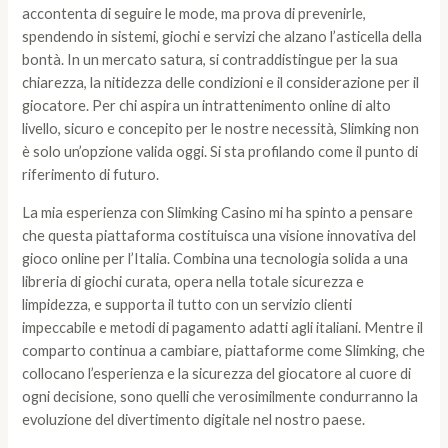
accontenta di seguire le mode, ma prova di prevenirle,
spendendo in sistemi, giochi e servizi che alzano l’asticella della
bontà. In un mercato satura, si contraddistingue per la sua
chiarezza, la nitidezza delle condizioni e il considerazione per il
giocatore. Per chi aspira un intrattenimento online di alto
livello, sicuro e concepito per le nostre necessità, Slimking non
è solo un’opzione valida oggi. Si sta profilando come il punto di
riferimento di futuro.
La mia esperienza con Slimking Casino mi ha spinto a pensare
che questa piattaforma costituisca una visione innovativa del
gioco online per l’Italia. Combina una tecnologia solida a una
libreria di giochi curata, opera nella totale sicurezza e
limpidezza, e supporta il tutto con un servizio clienti
impeccabile e metodi di pagamento adatti agli italiani. Mentre il
comparto continua a cambiare, piattaforme come Slimking, che
collocano l’esperienza e la sicurezza del giocatore al cuore di
ogni decisione, sono quelli che verosimilmente condurranno la
evoluzione del divertimento digitale nel nostro paese.