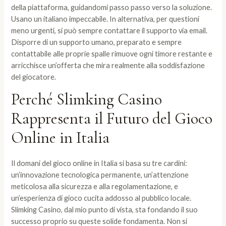
della piattaforma, guidandomi passo passo verso la soluzione.
Usano un italiano impeccabile. In alternativa, per questioni
meno urgenti, si può sempre contattare il supporto via email.
Disporre di un supporto umano, preparato e sempre
contattabile alle proprie spalle rimuove ogni timore restante e
arricchisce un’offerta che mira realmente alla soddisfazione
del giocatore.
Perché Slimking Casino
Rappresenta il Futuro del Gioco
Online in Italia
Il domani del gioco online in Italia si basa su tre cardini:
un’innovazione
tecnologica
permanente, un’attenzione
meticolosa alla sicurezza e alla regolamentazione, e
un’esperienza di gioco cucita addosso al pubblico locale.
Slimking Casino, dal mio punto di vista, sta fondando il suo
successo proprio su queste solide fondamenta. Non si