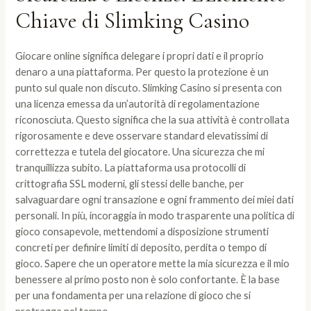
Chiave di Slimking Casino
Giocare online significa delegare i propri dati e il proprio
denaro a una piattaforma. Per questo la protezione è un
punto sul quale non discuto. Slimking Casino si presenta con
una licenza emessa da un’autorità di regolamentazione
riconosciuta. Questo significa che la sua attività è controllata
rigorosamente e deve osservare standard elevatissimi di
correttezza e tutela del giocatore. Una sicurezza che mi
tranquillizza subito. La piattaforma usa protocolli di
crittografia SSL moderni, gli stessi delle banche, per
salvaguardare ogni transazione e ogni frammento dei miei dati
personali. In più, incoraggia in modo trasparente una politica di
gioco consapevole, mettendomi a disposizione strumenti
concreti per definire limiti di deposito, perdita o tempo di
gioco. Sapere che un operatore mette la mia sicurezza e il mio
benessere al primo posto non è solo confortante. È la base
per una fondamenta per una relazione di gioco che si