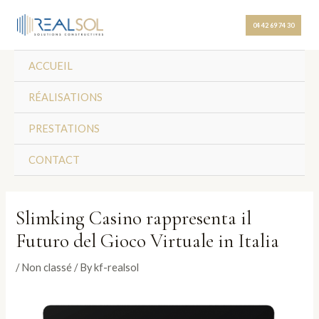
Skip
Post
to
navigation
04 42 69 74 30
content
ACCUEIL
RÉALISATIONS
PRESTATIONS
CONTACT
Slimking Casino rappresenta il
Futuro del Gioco Virtuale in Italia
/
Non classé
/ By
kf-realsol