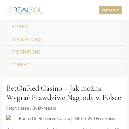
Skip
Post
to
navigation
04 42 69 74 30
content
ACCUEIL
RÉALISATIONS
PRESTATIONS
CONTACT
BetOnRed Casino – Jak można
Wygrać Prawdziwe Nagrody w Polsce
/
Non classé
/ By
kf-realsol