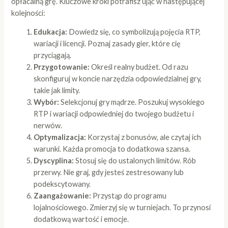
opłacalną grę. Kluczowe kroki potrafisz ująć w następującej
kolejności:
Edukacja:
Dowiedz się, co symbolizują pojęcia RTP,
wariacji i licencji. Poznaj zasady gier, które cię
przyciągają.
Przygotowanie:
Określ realny budżet. Od razu
skonfiguruj w koncie narzędzia odpowiedzialnej gry,
takie jak limity.
Wybór:
Selekcjonuj gry mądrze. Poszukuj wysokiego
RTP i wariacji odpowiedniej do twojego budżetu i
nerwów.
Optymalizacja:
Korzystaj z bonusów, ale czytaj ich
warunki. Każda promocja to dodatkowa szansa.
Dyscyplina:
Stosuj się do ustalonych limitów. Rób
przerwy. Nie graj, gdy jesteś zestresowany lub
podekscytowany.
Zaangażowanie:
Przystąp do programu
lojalnościowego. Zmierzyj się w turniejach. To przynosi
dodatkową wartość i emocje.