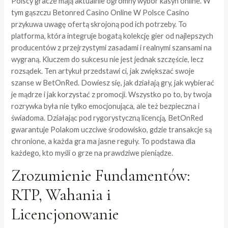
Polscy gracze mają aktualnie ogromny wybór kasyn online. W
tym gąszczu
Betonred Casino Online W Polsce
Casino
przykuwa uwagę ofertą skrojoną pod ich potrzeby. To
platforma, która integruje bogatą kolekcję gier od najlepszych
producentów z przejrzystymi zasadami i realnymi szansami na
wygraną. Kluczem do sukcesu nie jest jednak szczęście, lecz
rozsądek. Ten artykuł przedstawi ci, jak zwiększać swoje
szanse w BetOnRed. Dowiesz się, jak działają gry, jak wybierać
je mądrze i jak korzystać z promocji. Wszystko po to, by twoja
rozrywka była nie tylko emocjonująca, ale też bezpieczna i
świadoma. Działając pod rygorystyczną licencją, BetOnRed
gwarantuje Polakom uczciwe środowisko, gdzie transakcje są
chronione, a każda gra ma jasne reguły. To podstawa dla
każdego, kto myśli o grze na prawdziwe pieniądze.
Zrozumienie Fundamentów:
RTP, Wahania i
Licencjonowanie