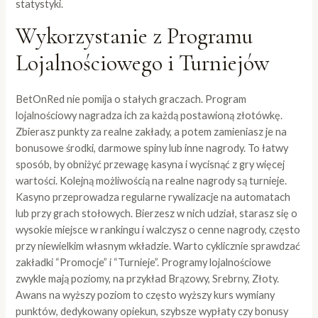
statystyki.
Wykorzystanie z Programu
Lojalnościowego i Turniejów
BetOnRed nie pomija o stałych graczach. Program
lojalnościowy nagradza ich za każdą postawioną złotówkę.
Zbierasz punkty za realne zakłady, a potem zamieniasz je na
bonusowe środki, darmowe spiny lub inne nagrody. To łatwy
sposób, by obniżyć przewagę kasyna i wycisnąć z gry więcej
wartości. Kolejną możliwością na realne nagrody są turnieje.
Kasyno przeprowadza regularne rywalizacje na automatach
lub przy grach stołowych. Bierzesz w nich udział, starasz się o
wysokie miejsce w rankingu i walczysz o cenne nagrody, często
przy niewielkim własnym wkładzie. Warto cyklicznie sprawdzać
zakładki “Promocje” i “Turnieje”. Programy lojalnościowe
zwykle mają poziomy, na przykład Brązowy, Srebrny, Złoty.
Awans na wyższy poziom to często wyższy kurs wymiany
punktów, dedykowany opiekun, szybsze wypłaty czy bonusy