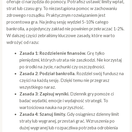
oferuje ci narzędzia do pomocy. Potrafisz ustawić limity wpłat,
strat lub czasu gry. To niezastąpiona pomoc w zachowaniu
zdrowego rozsądku. Praktycznym rozwiązaniem jest
procentowa gra. Na jedną sesję wydziel 5-10% całego
bankrolla, a pojedynczy zakład nie powinien przekraczać 1-2%.
W dalszej części zebraliśmy kluczowe zasady, które warto
wdrożyć od razu:
Zasada 1: Rozdzielenie finansów.
Grę tylko
pieniędzmi, których utrata nie zaszkodzi. Nie korzystaj
po środki na życie, rachunki czy oszczędności.
Zasada 2: Podział bankrolla.
Rozdziel swój fundusz na
części na każdą sesję. Dzięki temu nie przegrasz
wszystkiego naraz.
Zasada 3: Zapisuj wyniki.
Dziennik gry pomoże ci
badać wydatki, emocje i wydajność strategii. To
wartościowa nauka na przyszłość.
Zasada 4: Szanuj limity.
Gdy osiągniesz dzienny limit
straty lub wygranej, przestań grać. Wzruszenia po
dużej wygranej lub rozpaczliwa potrzeba odrobienia