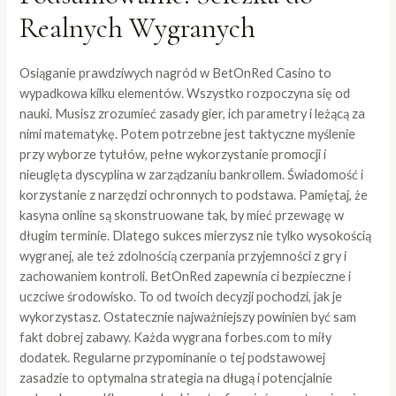
Realnych Wygranych
Osiąganie prawdziwych nagród w BetOnRed Casino to
wypadkowa kilku elementów. Wszystko rozpoczyna się od
nauki. Musisz zrozumieć zasady gier, ich parametry i leżącą za
nimi matematykę. Potem potrzebne jest taktyczne myślenie
przy wyborze tytułów, pełne wykorzystanie promocji i
nieuglęta dyscyplina w zarządzaniu bankrollem. Świadomość i
korzystanie z narzędzi ochronnych to podstawa. Pamiętaj, że
kasyna online są skonstruowane tak, by mieć przewagę w
długim terminie. Dlatego sukces mierzysz nie tylko wysokością
wygranej, ale też zdolnością czerpania przyjemności z gry i
zachowaniem kontroli. BetOnRed zapewnia ci bezpieczne i
uczciwe środowisko. To od twoich decyzji pochodzi, jak je
wykorzystasz. Ostatecznie najważniejszy powinien być sam
fakt dobrej zabawy. Każda wygrana
forbes.com
to miły
dodatek. Regularne przypominanie o tej podstawowej
zasadzie to optymalna strategia na długą i potencjalnie