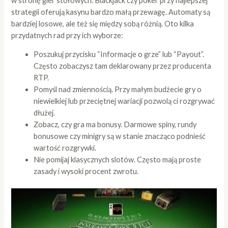
w stronę gier stołowych. Blackjack czy poker przy najlepszej
strategii oferują kasynu bardzo małą przewagę. Automaty są
bardziej losowe, ale też się między sobą różnią. Oto kilka
przydatnych rad przy ich wyborze:
Poszukuj przycisku “Informacje o grze” lub “Payout”.
Często zobaczysz tam deklarowany przez producenta
RTP.
Pomyśl nad zmiennością. Przy małym budżecie gry o
niewielkiej lub przeciętnej wariacji pozwolą ci rozgrywać
dłużej.
Zobacz, czy gra ma bonusy. Darmowe spiny, rundy
bonusowe czy minigry są w stanie znacząco podnieść
wartość rozgrywki.
Nie pomijaj klasycznych slotów. Często mają proste
zasady i wysoki procent zwrotu.