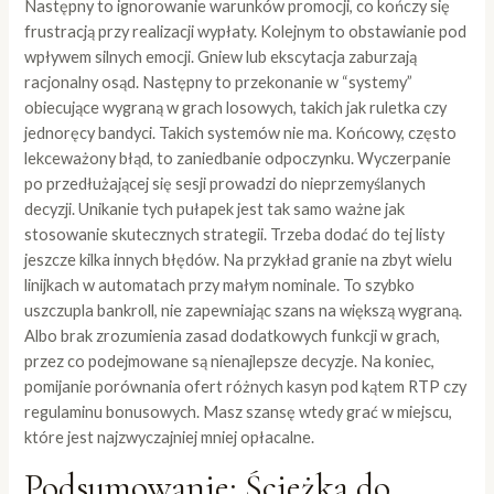
Następny to ignorowanie warunków promocji, co kończy się
frustracją przy realizacji wypłaty. Kolejnym to obstawianie pod
wpływem silnych emocji. Gniew lub ekscytacja zaburzają
racjonalny osąd. Następny to przekonanie w “systemy”
obiecujące wygraną w grach losowych, takich jak ruletka czy
jednoręcy bandyci. Takich systemów nie ma. Końcowy, często
lekceważony błąd, to zaniedbanie odpoczynku. Wyczerpanie
po przedłużającej się sesji prowadzi do nieprzemyślanych
decyzji. Unikanie tych pułapek jest tak samo ważne jak
stosowanie skutecznych strategii. Trzeba dodać do tej listy
jeszcze kilka innych błędów. Na przykład granie na zbyt wielu
linijkach w automatach przy małym nominale. To szybko
uszczupla bankroll, nie zapewniając szans na większą wygraną.
Albo brak zrozumienia zasad dodatkowych funkcji w grach,
przez co podejmowane są nienajlepsze decyzje. Na koniec,
pomijanie porównania ofert różnych kasyn pod kątem RTP czy
regulaminu bonusowych. Masz szansę wtedy grać w miejscu,
które jest najzwyczajniej mniej opłacalne.
Podsumowanie: Ścieżka do