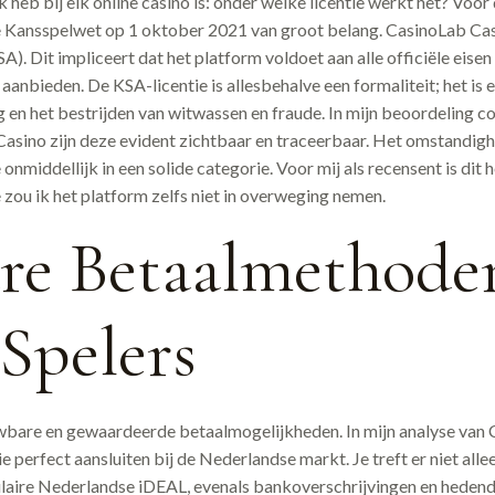
k heb bij elk online casino is: onder welke licentie werkt het? Voo
de Kansspelwet op 1 oktober 2021 van groot belang. CasinoLab Ca
A). Dit impliceert dat het platform voldoet aan alle officiële eise
nbieden. De KSA-licentie is allesbehalve een formaliteit; het is ee
 en het bestrijden van witwassen en fraude. In mijn beoordeling con
asino zijn deze evident zichtbaar en traceerbaar. Het omstandighe
onmiddellijk in een solide categorie. Voor mij als recensent is dit
 zou ik het platform zelfs niet in overweging nemen.
re Betaalmethode
Spelers
ouwbare en gewaardeerde betaalmogelijkheden. In mijn analyse van
e perfect aansluiten bij de Nederlandse markt. Je treft er niet alle
aire Nederlandse iDEAL, evenals bankoverschrijvingen en hedendaag