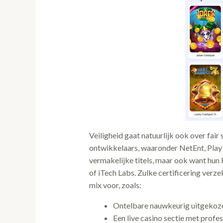
Veiligheid gaat natuurlijk ook over fai
ontwikkelaars, waaronder NetEnt, Play’
vermakelijke titels, maar ook want hu
of iTech Labs. Zulke certificering verz
mix voor, zoals:
Ontelbare nauwkeurig uitgekoze
Een live casino sectie met profes