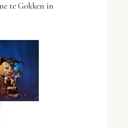
ne te Gokken in