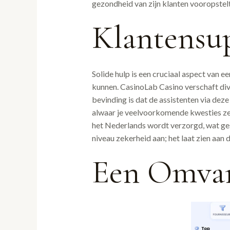
gezondheid van zijn klanten vooropstelt.
Klantensu
Solide hulp is een cruciaal aspect van e
kunnen. CasinoLab Casino verschaft div
bevinding is dat de assistenten via dez
alwaar je veelvoorkomende kwesties zelf
het Nederlands wordt verzorgd, wat ge
niveau zekerheid aan; het laat zien aan d
Een Omvan