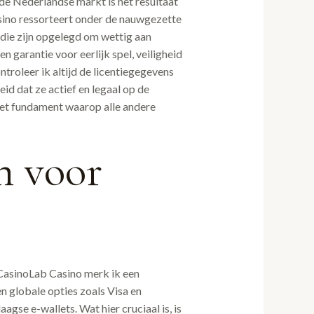
r de Nederlandse markt is het resultaat
sino ressorteert onder de nauwgezette
n die zijn opgelegd om wettig aan
n garantie voor eerlijk spel, veiligheid
troleer ik altijd de licentiegegevens
id dat ze actief en legaal op de
 het fundament waarop alle andere
n voor
 CasinoLab Casino merk ik een
en globale opties zoals Visa en
se e-wallets. Wat hier cruciaal is, is