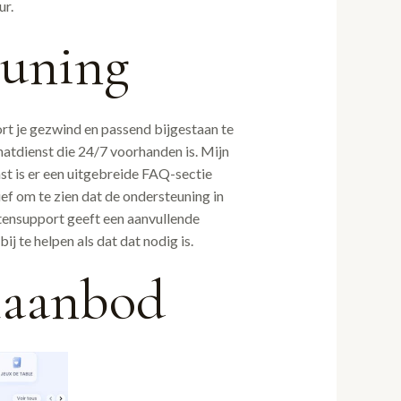
ur.
euning
ort je gezwind en passend bijgestaan te
atdienst die 24/7 voorhanden is. Mijn
st is er een uitgebreide FAQ-sectie
ef om te zien dat de ondersteuning in
tensupport geeft een aanvullende
ij te helpen als dat dat nodig is.
laanbod