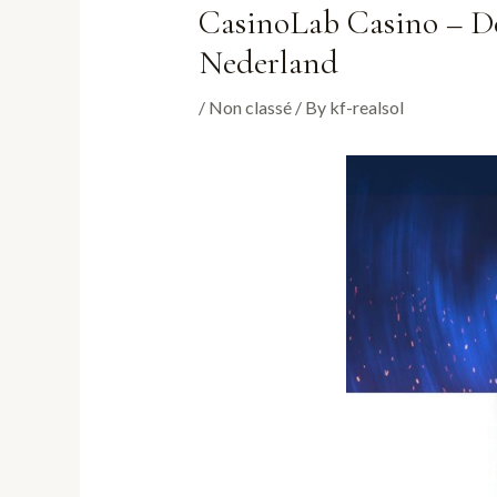
CasinoLab Casino – D
Nederland
/
Non classé
/ By
kf-realsol