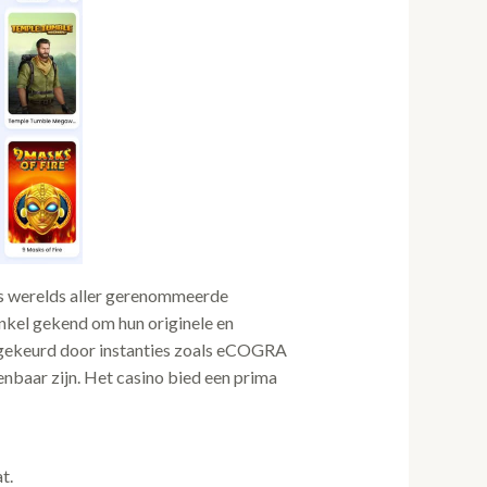
 ‘s werelds aller gerenommeerde
nkel gekend om hun originele en
 gekeurd door instanties zoals eCOGRA
enbaar zijn. Het casino bied een prima
t.