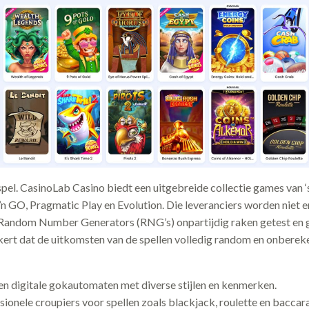
r spel. CasinoLab Casino biedt een uitgebreide collectie games van
n GO, Pragmatic Play en Evolution. Die leveranciers worden niet e
n Random Number Generators (RNG’s) onpartijdig raken getest en
ekert dat de uitkomsten van de spellen volledig random en onberek
n digitale gokautomaten met diverse stijlen en kenmerken.
sionele croupiers voor spellen zoals blackjack, roulette en baccara