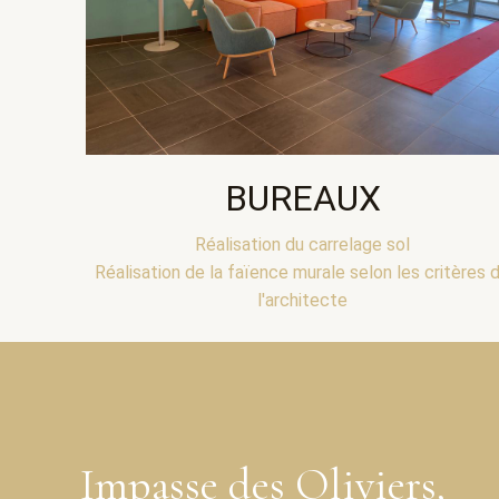
BUREAUX
Réalisation du carrelage sol
Réalisation de la faïence murale selon les critères 
l'architecte
Impasse des Oliviers,