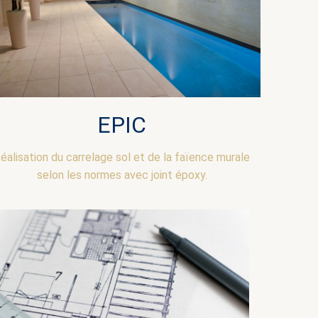
EPIC
éalisation du carrelage sol et de la faïence murale
selon les normes avec joint époxy.