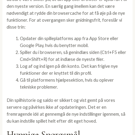
den nyeste version. En særlig gang imellem kan det være
nødvendigt at rydde din browsercache for at få øje på de nye
funktioner. For at overgangen sker gnidningsfrit, foreslår vi
disse trin:
Opdater din spilleplatforms app fra App Store eller
Google Play, hvis du benytter mobil.
Spiller du i browseren, så genindlæs siden (Ctrl+F5 eller
Cmd+Shift+R) for at indlæse de nyeste filer.
Log af og ind igen på din konto. Det kan frigive nye
funktioner der er knyttet til din profil.
Gå til platformens hjælpesektion, hvis du oplever
tekniske problemer.
Din spilhistorie og saldo er sikkert og vist gemt på vores
servere og påvirkes ikke af opdateringen. Det er en
fremragende idé at gennemgå de nye indstillinger igennem, så
du kan indstille spillet helt efter dit eget hoved.
Hyppige Spørgsmål