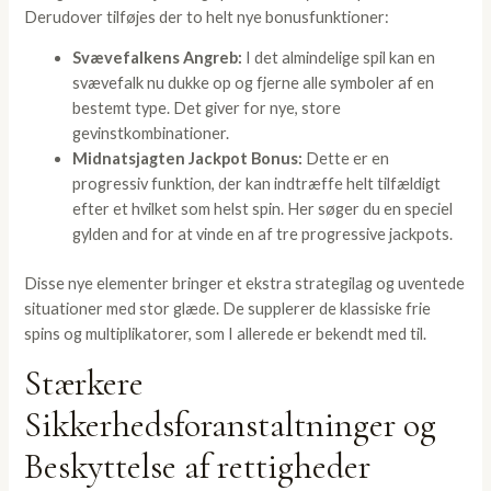
Derudover tilføjes der to helt nye bonusfunktioner:
Svævefalkens Angreb:
I det almindelige spil kan en
svævefalk nu dukke op og fjerne alle symboler af en
bestemt type. Det giver for nye, store
gevinstkombinationer.
Midnatsjagten Jackpot Bonus:
Dette er en
progressiv funktion, der kan indtræffe helt tilfældigt
efter et hvilket som helst spin. Her søger du en speciel
gylden and for at vinde en af tre progressive jackpots.
Disse nye elementer bringer et ekstra strategilag og uventede
situationer med stor glæde. De supplerer de klassiske frie
spins og multiplikatorer, som I allerede er bekendt med til.
Stærkere
Sikkerhedsforanstaltninger og
Beskyttelse af rettigheder