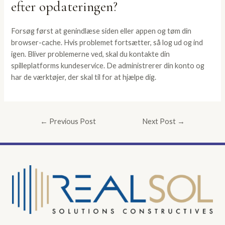
efter opdateringen?
Forsøg først at genindlæse siden eller appen og tøm din
browser-cache. Hvis problemet fortsætter, så log ud og ind
igen. Bliver problemerne ved, skal du kontakte din
spilleplatforms kundeservice. De administrerer din konto og
har de værktøjer, der skal til for at hjælpe dig.
←
Previous Post
Next Post
→