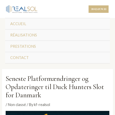
Skip
Post
to
navigation
04 42 69 74 30
content
ACCUEIL
RÉALISATIONS
PRESTATIONS
CONTACT
Seneste Platformændringer og
Opdateringer til Duck Hunters Slot
for Danmark
/
Non classé
/ By
kf-realsol