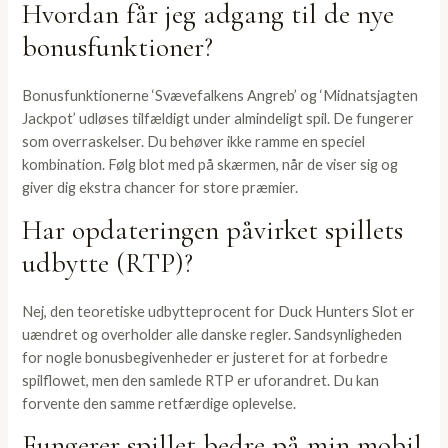
Hvordan får jeg adgang til de nye
bonusfunktioner?
Bonusfunktionerne ‘Svævefalkens Angreb’ og ‘Midnatsjagten
Jackpot’ udløses tilfældigt under almindeligt spil. De fungerer
som overraskelser. Du behøver ikke ramme en speciel
kombination. Følg blot med på skærmen, når de viser sig og
giver dig ekstra chancer for store præmier.
Har opdateringen påvirket spillets
udbytte (RTP)?
Nej, den teoretiske udbytteprocent for Duck Hunters Slot er
uændret og overholder alle danske regler. Sandsynligheden
for nogle bonusbegivenheder er justeret for at forbedre
spilflowet, men den samlede RTP er uforandret. Du kan
forvente den samme retfærdige oplevelse.
Fungerer spillet bedre på min mobil