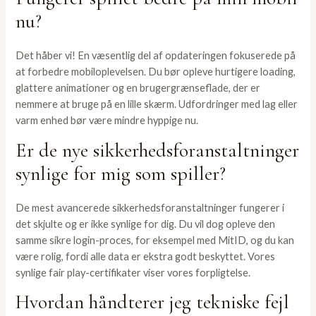
nu?
Det håber vi! En væsentlig del af opdateringen fokuserede på
at forbedre mobiloplevelsen. Du bør opleve hurtigere loading,
glattere animationer og en brugergrænseflade, der er
nemmere at bruge på en lille skærm. Udfordringer med lag eller
varm enhed bør være mindre hyppige nu.
Er de nye sikkerhedsforanstaltninger
synlige for mig som spiller?
De mest avancerede sikkerhedsforanstaltninger fungerer i
det skjulte og er ikke synlige for dig. Du vil dog opleve den
samme sikre login-proces, for eksempel med MitID, og du kan
være rolig, fordi alle data er ekstra godt beskyttet. Vores
synlige fair play-certifikater viser vores forpligtelse.
Hvordan håndterer jeg tekniske fejl