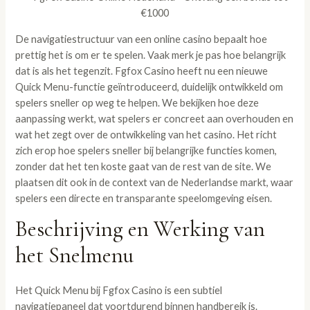
De navigatiestructuur van een online casino bepaalt hoe
prettig het is om er te spelen. Vaak merk je pas hoe belangrijk
dat is als het tegenzit. Fgfox Casino heeft nu een nieuwe
Quick Menu-functie geïntroduceerd, duidelijk ontwikkeld om
spelers sneller op weg te helpen. We bekijken hoe deze
aanpassing werkt, wat spelers er concreet aan overhouden en
wat het zegt over de ontwikkeling van het casino. Het richt
zich erop hoe spelers sneller bij belangrijke functies komen,
zonder dat het ten koste gaat van de rest van de site. We
plaatsen dit ook in de context van de Nederlandse markt, waar
spelers een directe en transparante speelomgeving eisen.
Beschrijving en Werking van
het Snelmenu
Het Quick Menu bij Fgfox Casino is een subtiel
navigatiepaneel dat voortdurend binnen handbereik is.