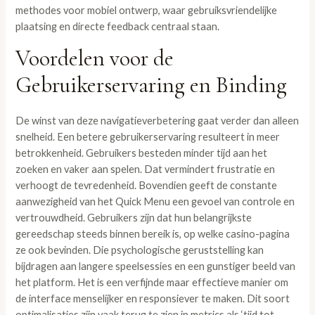
methodes voor mobiel ontwerp, waar gebruiksvriendelijke
plaatsing en directe feedback centraal staan.
Voordelen voor de
Gebruikerservaring en Binding
De winst van deze navigatieverbetering gaat verder dan alleen
snelheid. Een betere gebruikerservaring resulteert in meer
betrokkenheid. Gebruikers besteden minder tijd aan het
zoeken en vaker aan spelen. Dat vermindert frustratie en
verhoogt de tevredenheid. Bovendien geeft de constante
aanwezigheid van het Quick Menu een gevoel van controle en
vertrouwdheid. Gebruikers zijn dat hun belangrijkste
gereedschap steeds binnen bereik is, op welke casino-pagina
ze ook bevinden. Die psychologische geruststelling kan
bijdragen aan langere speelsessies en een gunstiger beeld van
het platform. Het is een verfijnde maar effectieve manier om
de interface menselijker en responsiever te maken. Dit soort
optimalisaties zijn vaak terug te zien in metrics als ‘tijd tot