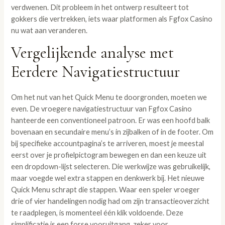
verdwenen. Dit probleem in het ontwerp resulteert tot
gokkers die vertrekken, iets waar platformen als Fgfox Casino
nu wat aan veranderen.
Vergelijkende analyse met
Eerdere Navigatiestructuur
Om het nut van het Quick Menu te doorgronden, moeten we
even. De vroegere navigatiestructuur van Fgfox Casino
hanteerde een conventioneel patroon. Er was een hoofd balk
bovenaan en secundaire menu’s in zijbalken of in de footer. Om
bij specifieke accountpagina’s te arriveren, moest je meestal
eerst over je profielpictogram bewegen en dan een keuze uit
een dropdown-lijst selecteren. Die werkwijze was gebruikelijk,
maar voegde wel extra stappen en denkwerk bij. Het nieuwe
Quick Menu schrapt die stappen. Waar een speler vroeger
drie of vier handelingen nodig had om zijn transactieoverzicht
te raadplegen, is momenteel één klik voldoende. Deze
simplificatie is een forse vooruitgang, zeker voor