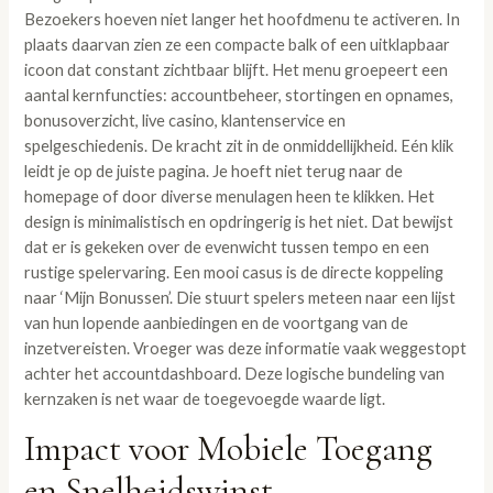
Bezoekers hoeven niet langer het hoofdmenu te activeren. In
plaats daarvan zien ze een compacte balk of een uitklapbaar
icoon dat constant zichtbaar blijft. Het menu groepeert een
aantal kernfuncties: accountbeheer, stortingen en opnames,
bonusoverzicht, live casino, klantenservice en
spelgeschiedenis. De kracht zit in de onmiddellijkheid. Eén klik
leidt je op de juiste pagina. Je hoeft niet terug naar de
homepage of door diverse menulagen heen te klikken. Het
design is minimalistisch en opdringerig is het niet. Dat bewijst
dat er is gekeken over de evenwicht tussen tempo en een
rustige spelervaring. Een mooi casus is de directe koppeling
naar ‘Mijn Bonussen’. Die stuurt spelers meteen naar een lijst
van hun lopende aanbiedingen en de voortgang van de
inzetvereisten. Vroeger was deze informatie vaak weggestopt
achter het accountdashboard. Deze logische bundeling van
kernzaken is net waar de toegevoegde waarde ligt.
Impact voor Mobiele Toegang
en Snelheidswinst