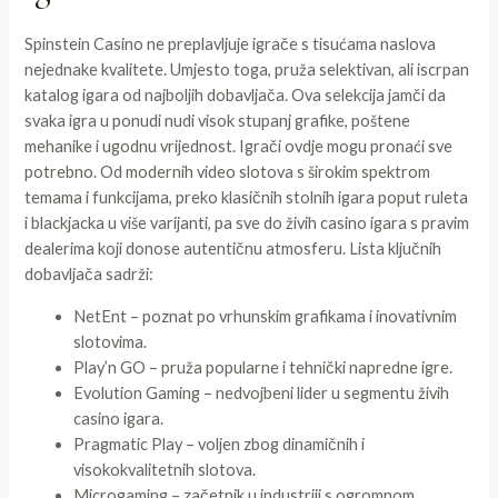
Spinstein Casino ne preplavljuje igrače s tisućama naslova
nejednake kvalitete. Umjesto toga, pruža selektivan, ali iscrpan
katalog igara od najboljih dobavljača. Ova selekcija jamči da
svaka igra u ponudi nudi visok stupanj grafike, poštene
mehanike i ugodnu vrijednost. Igrači ovdje mogu pronaći sve
potrebno. Od modernih video slotova s širokim spektrom
temama i funkcijama, preko klasičnih stolnih igara poput ruleta
i blackjacka u više varijanti, pa sve do živih casino igara s pravim
dealerima koji donose autentičnu atmosferu. Lista ključnih
dobavljača sadrži:
NetEnt – poznat po vrhunskim grafikama i inovativnim
slotovima.
Play’n GO – pruža popularne i tehnički napredne igre.
Evolution Gaming – nedvojbeni lider u segmentu živih
casino igara.
Pragmatic Play – voljen zbog dinamičnih i
visokokvalitetnih slotova.
Microgaming – začetnik u industriji s ogromnom