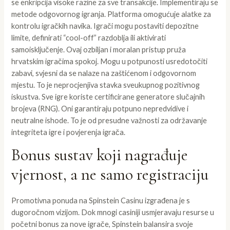
se enkripcija visoke razine za sve transakcije. Implementiraju se
metode odgovornog igranja. Platforma omogućuje alatke za
kontrolu igračkih navika. Igrači mogu postaviti depozitne
limite, definirati “cool-off” razdoblja ili aktivirati
samoisključenje. Ovaj ozbiljan i moralan pristup pruža
hrvatskim igračima spokoj. Mogu u potpunosti usredotočiti
zabavi, svjesni da se nalaze na zaštićenom i odgovornom
mjestu. To je neprocjenjiva stavka sveukupnog pozitivnog
iskustva. Sve igre koriste certificirane generatore slučajnih
brojeva (RNG). Oni garantiraju potpuno nepredvidive i
neutralne ishode. To je od presudne važnosti za održavanje
integriteta igre i povjerenja igrača.
Bonus sustav koji nagrađuje
vjernost, a ne samo registraciju
Promotivna ponuda na Spinstein Casinu izgrađena je s
dugoročnom vizijom. Dok mnogi casiniji usmjeravaju resurse u
početni bonus za nove igrače, Spinstein balansira svoje