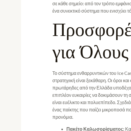
σε κάθε σημείο: από τον τρόπο εμφάνι
ένα συνεκτικό σύστημα που ενισχύει τ
Προσφορές
για Όλους
Το σύστημα ενθαρρυντικών του Ice Casi
στρατηγική είναι ξεκάθαρη. Οι όροι κ
πρωτάρηδες από την Ελλάδα υποδέχον
επιπλέον ευκαιρίες να δοκιμάσουν τη 
είναι ευέλικτο και πολυεπίπεδο. Σχεδι
ένας παίκτης που παίζει μικροποσά πο
προνόμια.
Πακέτο Καλωσορίσματος:
Κατ