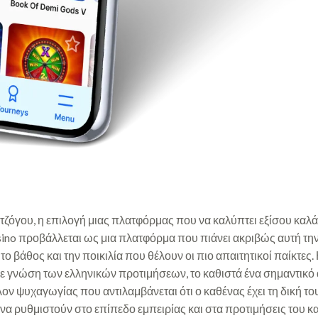
 τζόγου, η επιλογή μιας πλατφόρμας που να καλύπτει εξίσου καλά
asino προβάλλεται ως μια πλατφόρμα που πιάνει ακριβώς αυτή τη
 βάθος και την ποικιλία που θέλουν οι πιο απαιτητικοί παίκτες.
 γνώση των ελληνικών προτιμήσεων, το καθιστά ένα σημαντικό α
ν ψυχαγωγίας που αντιλαμβάνεται ότι ο καθένας έχει τη δική του 
να ρυθμιστούν στο επίπεδο εμπειρίας και στα προτιμήσεις του κα