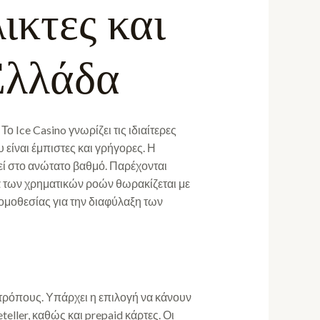
ικτες και
Ελλάδα
 Ice Casino γνωρίζει τις ιδιαίτερες
είναι έμπιστες και γρήγορες. Η
θεί στο ανώτατο βαθμό. Παρέχονται
ία των χρηματικών ροών θωρακίζεται με
μοθεσίας για την διαφύλαξη των
τρόπους. Υπάρχει η επιλογή να κάνουν
eller, καθώς και prepaid κάρτες. Οι