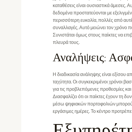
καταθέσεις είναι ουσιαστικά άμεσες. Α
δεδομένα προστατεύονται με εξελιγμέν
περισσότερη ευκολία, πολλές από αυτέ
συναλλαγές. Αυτό μειώνει τον χρόνο πο
Συνιστάται όμως στους παίκτες να επι
πλευρά τους.
Αναλήψεις: Ασφ
Η διαδικασία ανάληψης είναι εξίσου α
ταχύτητα. Οι συγκεκριμένοι χρόνοι βα
για τις προβλεπόμενες προθεσμίες κα
Διασφαλίζει ότι οι παίκτες έχουν τη 
μέσω ψηφιακών πορτοφολιών μπορούν 
εργάσιμες ημέρες. Το κέντρο προτρέπε
Εξυπηρέτη