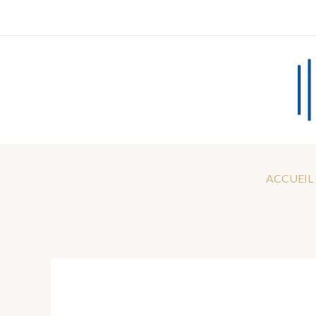
Skip
Post
to
navigation
content
ACCUEIL