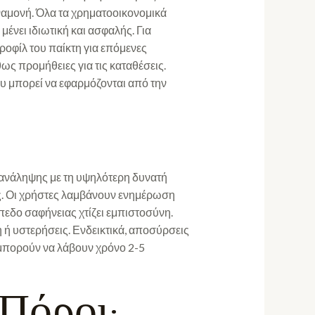
αναμονή. Όλα τα χρηματοοικονομικά
ένει ιδιωτική και ασφαλής. Για
ροφίλ του παίκτη για επόμενες
ως προμήθειες για τις καταθέσεις.
ου μπορεί να εφαρμόζονται από την
α ανάληψης με τη υψηλότερη δυνατή
ης. Οι χρήστες λαμβάνουν ενημέρωση
εδο σαφήνειας χτίζει εμπιστοσύνη.
 ή υστερήσεις. Ενδεικτικά, αποσύρσεις
μπορούν να λάβουν χρόνο 2-5
Πόροι: