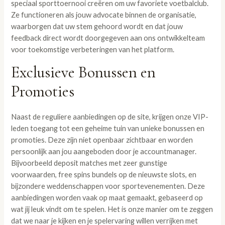
speciaal sporttoernooi creëren om uw favoriete voetbalclub.
Ze functioneren als jouw advocate binnen de organisatie,
waarborgen dat uw stem gehoord wordt en dat jouw
feedback direct wordt doorgegeven aan ons ontwikkelteam
voor toekomstige verbeteringen van het platform.
Exclusieve Bonussen en
Promoties
Naast de reguliere aanbiedingen op de site, krijgen onze VIP-
leden toegang tot een geheime tuin van unieke bonussen en
promoties. Deze zijn niet openbaar zichtbaar en worden
persoonlijk aan jou aangeboden door je accountmanager.
Bijvoorbeeld deposit matches met zeer gunstige
voorwaarden, free spins bundels op de nieuwste slots, en
bijzondere weddenschappen voor sportevenementen. Deze
aanbiedingen worden vaak op maat gemaakt, gebaseerd op
wat jij leuk vindt om te spelen. Het is onze manier om te zeggen
dat we naar je kijken en je spelervaring willen verrijken met