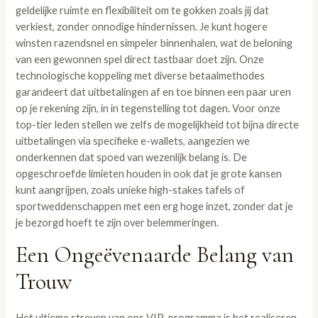
geldelijke ruimte en flexibiliteit om te gokken zoals jij dat
verkiest, zonder onnodige hindernissen. Je kunt hogere
winsten razendsnel en simpeler binnenhalen, wat de beloning
van een gewonnen spel direct tastbaar doet zijn. Onze
technologische koppeling met diverse betaalmethodes
garandeert dat uitbetalingen af en toe binnen een paar uren
op je rekening zijn, in in tegenstelling tot dagen. Voor onze
top-tier leden stellen we zelfs de mogelijkheid tot bijna directe
uitbetalingen via specifieke e-wallets, aangezien we
onderkennen dat spoed van wezenlijk belang is. De
opgeschroefde limieten houden in ook dat je grote kansen
kunt aangrijpen, zoals unieke high-stakes tafels of
sportweddenschappen met een erg hoge inzet, zonder dat je
je bezorgd hoeft te zijn over belemmeringen.
Een Ongeëvenaarde Belang van
Trouw
Het ultieme streven van ons VIP-programma is het realiseren