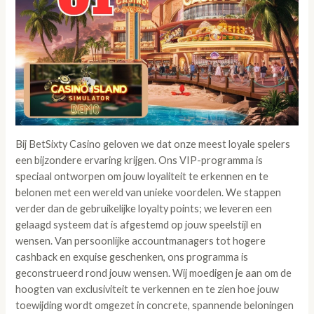
Bij BetSixty Casino geloven we dat onze meest loyale spelers
een bijzondere ervaring krijgen. Ons VIP-programma is
speciaal ontworpen om jouw loyaliteit te erkennen en te
belonen met een wereld van unieke voordelen. We stappen
verder dan de gebruikelijke loyalty points; we leveren een
gelaagd systeem dat is afgestemd op jouw speelstijl en
wensen. Van persoonlijke accountmanagers tot hogere
cashback en exquise geschenken, ons programma is
geconstrueerd rond jouw wensen. Wij moedigen je aan om de
hoogten van exclusiviteit te verkennen en te zien hoe jouw
toewijding wordt omgezet in concrete, spannende beloningen