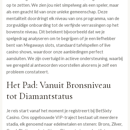
op te zetten. We zien jou niet simpelweg als een speler, maar
als een geacht lid van onze unieke gemeenschap. Deze
mentaliteit doordringt elk niveau van ons programma, van de
zorgvuldige onboarding tot de verfijnde verrassingen op het
bovenste niveau. Dit betekent bijvoorbeeld dat we je
spelgedrag analyseren om te begrijpen of je een liefhebber
bent van Megaways slots, standaard tafelspellen of live
casino shows, waardoor onze aanbiedingen perfect
aansluiten. We zijn overtuigd in actieve ondersteuning, waarbij
we geregeld al antwoorden voorstellen alvorens je zelf een
probleem constateert.
Het Pad: Vanuit Bronsniveau
tot Diamantstatus
Je reis start vanaf het moment je registreert bij BetSixty
Casino. Ons opgebouwde VIP-traject bestaat uit meerdere
stadia, elk genoemd naar edelmetalen en stenen: Brons, Zilver,