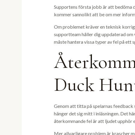
Supportens första jobb är att bedöma dit
kommer sannolikt att be om mer informat
Om problemet kräver en teknisk korrige
supportteam håller dig uppdaterad om va
måste hantera vissa typer av fel på ett sp
Återkomma
Duck Hunt
Genom att titta på spelarnas feedback s
hänger det sig mitt i inläsningen. Det hä
återkommande fel är att ljudet upphör e
Mer allvarligare problem är krascher mit