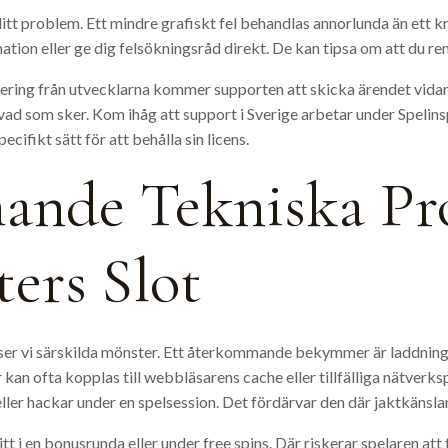
t problem. Ett mindre grafiskt fel behandlas annorlunda än ett kri
ion eller ge dig felsökningsråd direkt. De kan tipsa om att du re
ring från utvecklarna kommer supporten att skicka ärendet vidare.
d som sker. Kom ihåg att support i Sverige arbetar under Spelinsp
ecifikt sätt för att behålla sin licens.
nde Tekniska Pr
ers Slot
er vi särskilda mönster. Ett återkommande bekymmer är laddningsp
r kan ofta kopplas till webbläsarens cache eller tillfälliga nätverk
ller hackar under en spelsession. Det fördärvar den där jaktkänsl
t i en bonusrunda eller under free spins. Där riskerar spelaren att 