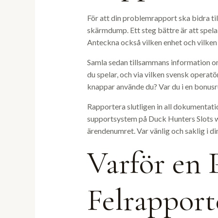
För att din problemrapport ska bidra ti
skärmdump. Ett steg bättre är att spela
Anteckna också vilken enhet och vilken
Samla sedan tillsammans information om 
du spelar, och via vilken svensk operat
knappar använde du? Var du i en bonusru
Rapportera slutligen in all dokumentatio
supportsystem på Duck Hunters Slots web
ärendenumret. Var vänlig och saklig i d
Varför en 
Felrapport