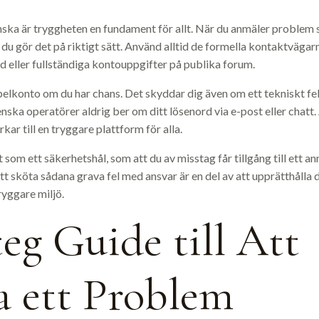
ka är tryggheten en fundament för allt. När du anmäler problem so
tt du gör det på riktigt sätt. Använd alltid de formella kontaktväg
d eller fullständiga kontouppgifter på publika forum.
spelkonto om du har chans. Det skyddar dig även om ett tekniskt f
enska operatörer aldrig ber om ditt lösenord via e-post eller chatt
r till en tryggare plattform för alla.
som ett säkerhetshål, som att du av misstag får tillgång till ett an
tt sköta sådana grava fel med ansvar är en del av att upprätthålla 
ryggare miljö.
teg Guide till Att
a ett Problem