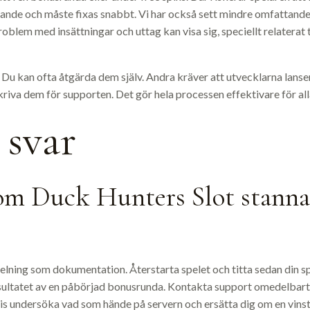
erande och måste fixas snabbt. Vi har också sett mindre omfattand
roblem med insättningar och uttag kan visa sig, speciellt relaterat 
u kan ofta åtgärda dem själv. Andra kräver att utvecklarna lanse
skriva dem för supporten. Det gör hela processen effektivare för al
 svar
 om Duck Hunters Slot stannar
elning som dokumentation. Återstarta spelet och titta sedan din sp
ultatet av en påbörjad bonusrunda. Kontakta support omedelbart
s undersöka vad som hände på servern och ersätta dig om en vinst