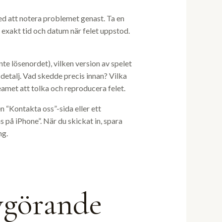
med att notera problemet genast. Ta en
 exakt tid och datum när felet uppstod.
e lösenordet), vilken version av spelet
detalj. Vad skedde precis innan? Vilka
amet att tolka och reproducera felet.
n “Kontakta oss”-sida eller ett
 på iPhone”. När du skickat in, spara
ng.
vgörande