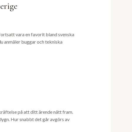
erige
fortsatt vara en favorit bland svenska
r du anmäler buggar och tekniska
äftelse på att ditt ärende nått fram.
 dygn. Hur snabbt det går avgörs av