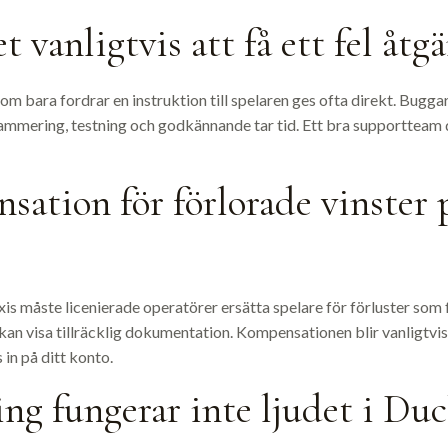
 vanligtvis att få ett fel åtg
om bara fordrar en instruktion till spelaren ges ofta direkt. Bugga
grammering, testning och godkännande tar tid. Ett bra supportteam 
sation för förlorade vinster 
is måste licenierade operatörer ersätta spelare för förluster som 
kan visa tillräcklig dokumentation. Kompensationen blir vanligtvis e
 in på ditt konto.
ng fungerar inte ljudet i Du