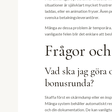
situationer är självklart mycket frustr
laddas, eller en animation fryser. Även p
svenska betalningsleverantörer.
Många av dessa problem är temporära. D
vanligaste felen blir det enklare att be
Frågor och
Vad ska jag göra
bonusrunda?
Skaffa först en skärmdump eller en insp
Många system behåller automatiskt res
och din dokumentation. De kan vanligtvi