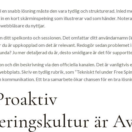
ll en snabb lösning måste den vara tydlig och strukturerad. Inled 
 in en kort skärminspelning som illustrerar vad som händer. Notera
 webbläsare du nyttjar.
ditt spelkonto och sessionen. Det omfattar ditt användarnamn (int
ör du är uppkopplad om det är relevant. Redogör sedan problemet i 
nda? Ju mer detaljerad du är, desto smidigare är det för supportte
n och din beskrivning via den officiella kanalen. Det är vanligtvis e
bplats. Skriv en tydlig rubrik, som “Tekniskt fel under Free Spins
in kommunikation. Ett bra samarbete ökar chansen för en bra lösni
Proaktiv
eringskultur är A