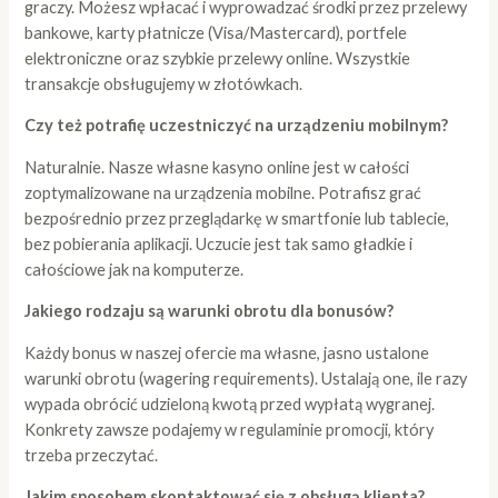
graczy. Możesz wpłacać i wyprowadzać środki przez przelewy
bankowe, karty płatnicze (Visa/Mastercard), portfele
elektroniczne oraz szybkie przelewy online. Wszystkie
transakcje obsługujemy w złotówkach.
Czy też potrafię uczestniczyć na urządzeniu mobilnym?
Naturalnie. Nasze własne kasyno online jest w całości
zoptymalizowane na urządzenia mobilne. Potrafisz grać
bezpośrednio przez przeglądarkę w smartfonie lub tablecie,
bez pobierania aplikacji. Uczucie jest tak samo gładkie i
całościowe jak na komputerze.
Jakiego rodzaju są warunki obrotu dla bonusów?
Każdy bonus w naszej ofercie ma własne, jasno ustalone
warunki obrotu (wagering requirements). Ustalają one, ile razy
wypada obrócić udzieloną kwotą przed wypłatą wygranej.
Konkrety zawsze podajemy w regulaminie promocji, który
trzeba przeczytać.
Jakim sposobem skontaktować się z obsługą klienta?