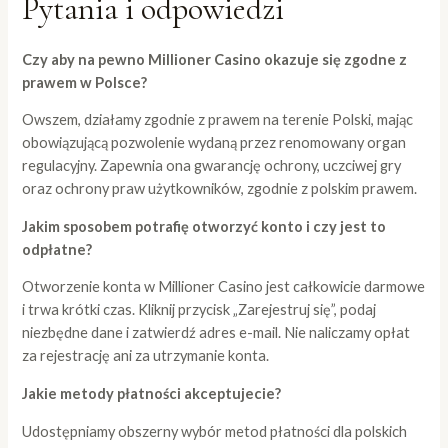
Pytania i odpowiedzi
Czy aby na pewno Millioner Casino okazuje się zgodne z
prawem w Polsce?
Owszem, działamy zgodnie z prawem na terenie Polski, mając
obowiązującą pozwolenie wydaną przez renomowany organ
regulacyjny. Zapewnia ona gwarancję ochrony, uczciwej gry
oraz ochrony praw użytkowników, zgodnie z polskim prawem.
Jakim sposobem potrafię otworzyć konto i czy jest to
odpłatne?
Otworzenie konta w Millioner Casino jest całkowicie darmowe
i trwa krótki czas. Kliknij przycisk „Zarejestruj się”, podaj
niezbędne dane i zatwierdź adres e-mail. Nie naliczamy opłat
za rejestrację ani za utrzymanie konta.
Jakie metody płatności akceptujecie?
Udostępniamy obszerny wybór metod płatności dla polskich