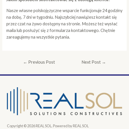
Nasze własne polskojęzyczne wsparcie funkcjonuje 24 godziny
na dobę, 7 dni w tygodniu. Najszybciej nawiążesz kontakt się
przez czat na żywo dostępny na stronie. Możesz też wysłać
maila lub posłużyć się z formularza kontaktowego. Chętnie
zareagujemy na wszystkie pytania.
←
Previous Post
Next Post
→
Copyright © 2026 REAL SOL. Powered by REAL SOL