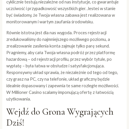
cyklicznie testują niezależne od nas instytucje, co gwarantuje
uczciwość i przypadkowość wszystkich gier. Jesteś w stanie
być świadomy, że Twoja własna zabawa jest realizowana w
monitorowanym i wartym zaufania środowisku.
Równie istotna jest dla nas wygoda. Proces rejestracji
zredukowaliśmy do najmniejszego możliwego poziomu, a
zrealizowanie zasilenia konta zajmuje tylko parę sekund.
Pragniemy, aby cała Twoja własna podróż przez platformę
hazardową – od rejestracji profilu, przez wybór tytule, po
wypłatę – była łatwa w obsłudze i satysfakcjonująca.
Responsywny układ sprawia, że niezależnie od tego od tego,
czy grasz na PC, czy na telefonie, układ graficzny będzie
idealnie dopasowany i zapewnia te same rozległe możliwości.
W Millioner Casino scalamy imponującą ofertę z łatwością
użytkowania.
Wejdź do Grona Wygrających
Dziś!