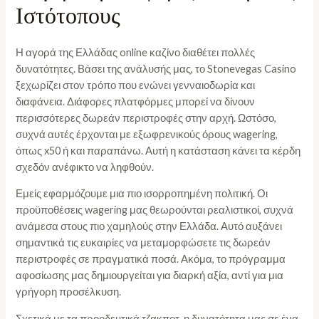
Ιστότοπους
Η αγορά της Ελλάδας online καζίνο διαθέτει πολλές
δυνατότητες. Βάσει της ανάλυσής μας, το Stonevegas Casino
ξεχωρίζει στον τρόπο που ενώνει γενναιοδωρία και
διαφάνεια. Διάφορες πλατφόρμες μπορεί να δίνουν
περισσότερες δωρεάν περιστροφές στην αρχή. Ωστόσο,
συχνά αυτές έρχονται με εξωφρενικούς όρους wagering,
όπως x50 ή και παραπάνω. Αυτή η κατάσταση κάνει τα κέρδη
σχεδόν ανέφικτο να ληφθούν.
Εμείς εφαρμόζουμε μια πιο ισορροπημένη πολιτική. Οι
προϋποθέσεις wagering μας θεωρούνται ρεαλιστικοί, συχνά
ανάμεσα στους πιο χαμηλούς στην Ελλάδα. Αυτό αυξάνει
σημαντικά τις ευκαιρίες να μεταμορφώσετε τις δωρεάν
περιστροφές σε πραγματικά ποσά. Ακόμα, το πρόγραμμα
αφοσίωσης μας δημιουργείται για διαρκή αξία, αντί για μια
γρήγορη προσέλκυση.
Σχετικά με τα προοδευτικά τζακποτ, η δυνατότητα μας σε ένα