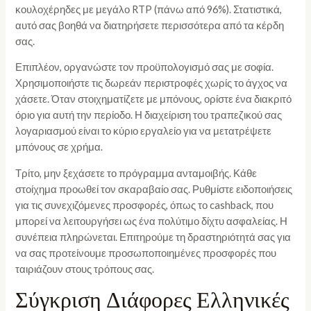
κουλοχέρηδες με μεγάλο RTP (πάνω από 96%). Στατιστικά,
αυτό σας βοηθά να διατηρήσετε περισσότερα από τα κέρδη
σας.
Επιπλέον, οργανώστε τον προϋπολογισμό σας με σοφία.
Χρησιμοποιήστε τις δωρεάν περιστροφές χωρίς το άγχος να
χάσετε. Όταν στοιχηματίζετε με μπόνους, ορίστε ένα διακριτό
όριο για αυτή την περίοδο. Η διαχείριση του τραπεζικού σας
λογαριασμού είναι το κύριο εργαλείο για να μετατρέψετε
μπόνους σε χρήμα.
Τρίτο, μην ξεχάσετε το πρόγραμμα ανταμοιβής. Κάθε
στοίχημα προωθεί τον σκαραβαίο σας. Ρυθμίστε ειδοποιήσεις
για τις συνεχιζόμενες προσφορές, όπως το cashback, που
μπορεί να λειτουργήσει ως ένα πολύτιμο δίχτυ ασφαλείας. Η
συνέπεια πληρώνεται. Επιτηρούμε τη δραστηριότητά σας για
να σας προτείνουμε προσωποποιημένες προσφορές που
ταιριάζουν στους τρόπους σας.
Σύγκριση Διάφορες Ελληνικές