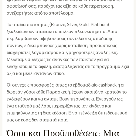
αφοσίωσή σας, παρέχοντας αξία σε κάθε περιστροφή,
ανεξαρτήτως από το αποτέλεσμα.
Τα στάδια πιστότητας (Bronze, Silver, Gold, Platinum)
ξεκλειδώνουν σταδιακά επιπλέον πλεονεκτήματα. Αυτά
περιλαμβάνουν υψηλότερους συντελεστές απόδοσης
πόντων, ειδικά μπόνους χωρίς κατάθεση, προσωπικούς
διαχειριστές λογαριασμού και γρηγορότερες αναλήψεις.
Μελετάμε συνεχώς τις ανάγκες των παικτών για να
ενισχύσουμε τα οφέλη, διασφαλίζοντας ότι το πρόγραμμα έχει
αξία και μένει ανταγωνιστικό.
Οι συνεχείς προσφορές, όπως το εβδομαδιαίο cashback ή οι
δωρεάν γύροι κάθε Παρασκευή, έχουν σκοπό να κρατούν το
ενδιαφέρον και να ανταμείβουν τη συνέπεια. Ενεργούν ως
ένα σταθερό μαξιλάρι, περιορίζοντας τον κίνδυνο και
επιμηκύνοντας τη διασκέδαση. Είναι η ένδειξη ότι η δέσμευσή
μας σε εσάς δεν σταματά ποτέ.
Όροι και Προϋποθέσεις: Μια