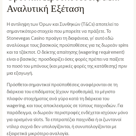
Αναλυτική Εξέταση
Η αντίληψη των Όρων και Συνθηκών (Τ&Cs) αποτελεί το
σημαντικότερο στοιχείο που μπορείτε να πράξετε. Το
Stonevegas Casino προάγει τη διαφάνεια, γι’ αυτό εδώ
αναλύουμε τους βασικούς προϋποθέσεις για τις δωρεάν spins
και τα τζάκποτ. Ο δείκτης απαίτησης (wagering requirement)
είναι ο βασικός: προσδιορίζει όσες φορές πρέπει να παίξετε
το ποσό του μπόνους (και μερικές φορές της κατάθεσης) πριν
μια εξαγωγή.
Πρόσθετοι σημαντικοί προϋποθέσεις αναφέρονται σε τη
διάρκεια του επιδόματος (έχουν προθεσμία), το μέγιστο
πλαφόν στοιχήματος ανά γύρο κατά τη διάρκεια του
wagering, και τους αποκλεισμούς σε τύπους παιχνιδιών. Για
παράδειγμα, οι δωρεάν περιστροφές ενδέχεται ισχύουν μόνο
για ορισμένα slots. Τα επιτραπέζια παιχνίδια ή οι ζωντανοί
ντίλερ συχνά δεν υπολογίζονται, ή συνυπολογίζονται με
εξαιρετικά μικρότερο αναλογία.