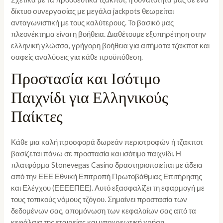
δίκτυο συνεργασίας με μεγάλα jackpots θεωρείται
ανταγωνιστική με τους καλύτερους. Το βασικό μας
πλεονέκτημα είναι η βοήθεια. Διαθέτουμε εξυπηρέτηση στην
ελληνική γλώσσα, γρήγορη βοήθεια για αιτήματα τζακποτ και
σαφείς αναλύσεις για κάθε προϋπόθεση.
Προστασία και Ισότιμο
Παιχνίδι για Ελληνικούς
Παίκτες
Κάθε μια καλή προσφορά δωρεάν περιστροφών ή τζακποτ
βασίζεται πάνω σε προστασία και ισότιμο παιχνίδι. Η
πλατφόρμα Stonevegas Casino δραστηριοποιείται με άδεια
από την ΕΕΕ Εθνική Επιτροπή Πρωτοβάθμιας Επιτήρησης
και Ελέγχου (ΕΕΕΕΠΕΕ). Αυτό εξασφαλίζει τη εφαρμογή με
τους τοπικούς νόμους τζόγου. Σημαίνει προστασία των
δεδομένων σας, απομόνωση των κεφαλαίων σας από τα
κεφάλαια της εταιρείας και υποχρεωτική χρήση