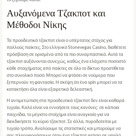
Αυξανόμενα Τζακποτ και
Μέθοδοι Νίκης
Τα προοδευτικά τζακποτ είναι ο υπέρτατος στόχος για
πολλούς παίκτες. Στο ελληνικό Stonevegas Casino, διαθέτετε
πρόσβαση σε ορισμένα από τα πιο συναρπαστικά. Αυτά τα
τζακποτ αυξάνονται συνεχώς, καθώς ένα ελάχιστο ποσοστό
κάθε στοιχήματος από παίκτες σε όλο το δίκτυο προστίθεται
στο συνολικό ποσό. Μπορεί να φτάσει σε νούμερα που
ξεπερνούν τη φαντασία. Η σκέψη ότι ένα spin μπορεί να τα
κατακτήσει όλα είναι εξαιρετικά δελεαστική.
Η αντιμετώπιση στα προοδευτικά τζακποτ δεν είναι καθαρά
τυχαία. Καλό είναι να εννοήσετε τους κανόνες: σε κάποια
παιχνίδια, το μέγιστο στοίχημα είναι αναγκαίο για να
διεκδικήσετε το κύριο τζακποτ. Σε άλλα, πυροδοτείται με
τυχαίο τρόπο. Αναλύουμε τις στατιστικές και μπορούμε να
σας πληροφορήσουμε όταν ένα τζακποτ φτάσει σε υψηλό