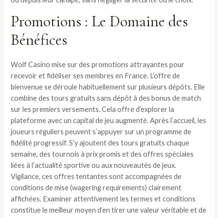
Promotions : Le Domaine des
Bénéfices
Wolf Casino mise sur des promotions attrayantes pour
recevoir et fidéliser ses membres en France. L’offre de
bienvenue se déroule habituellement sur plusieurs dépôts. Elle
combine des tours gratuits sans dépôt à des bonus de match
sur les premiers versements. Cela offre d’explorer la
plateforme avec un capital de jeu augmenté. Après l’accueil, les
joueurs réguliers peuvent s’appuyer sur un programme de
fidélité progressif. S’y ajoutent des tours gratuits chaque
semaine, des tournois à prix promis et des offres spéciales
liées à l’actualité sportive ou aux nouveautés de jeux.
Vigilance, ces offres tentantes sont accompagnées de
conditions de mise (wagering requirements) clairement
affichées. Examiner attentivement les termes et conditions
constitue le meilleur moyen d’en tirer une valeur véritable et de