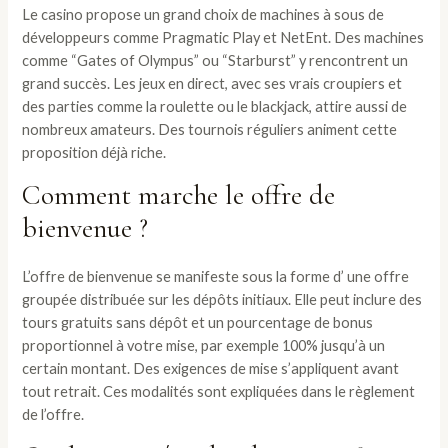
Le casino propose un grand choix de machines à sous de
développeurs comme Pragmatic Play et NetEnt. Des machines
comme “Gates of Olympus” ou “Starburst” y rencontrent un
grand succès. Les jeux en direct, avec ses vrais croupiers et
des parties comme la roulette ou le blackjack, attire aussi de
nombreux amateurs. Des tournois réguliers animent cette
proposition déjà riche.
Comment marche le offre de
bienvenue ?
L’offre de bienvenue se manifeste sous la forme d’ une offre
groupée distribuée sur les dépôts initiaux. Elle peut inclure des
tours gratuits sans dépôt et un pourcentage de bonus
proportionnel à votre mise, par exemple 100% jusqu’à un
certain montant. Des exigences de mise s’appliquent avant
tout retrait. Ces modalités sont expliquées dans le règlement
de l’offre.