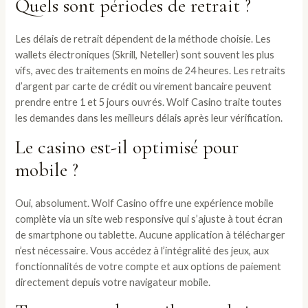
Quels sont périodes de retrait ?
Les délais de retrait dépendent de la méthode choisie. Les
wallets électroniques (Skrill, Neteller) sont souvent les plus
vifs, avec des traitements en moins de 24 heures. Les retraits
d’argent par carte de crédit ou virement bancaire peuvent
prendre entre 1 et 5 jours ouvrés. Wolf Casino traite toutes
les demandes dans les meilleurs délais après leur vérification.
Le casino est-il optimisé pour
mobile ?
Oui, absolument. Wolf Casino offre une expérience mobile
complète via un site web responsive qui s’ajuste à tout écran
de smartphone ou tablette. Aucune application à télécharger
n’est nécessaire. Vous accédez à l’intégralité des jeux, aux
fonctionnalités de votre compte et aux options de paiement
directement depuis votre navigateur mobile.