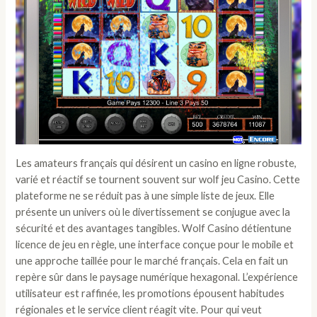
Les amateurs français qui désirent un casino en ligne robuste,
varié et réactif se tournent souvent sur
wolf jeu
Casino. Cette
plateforme ne se réduit pas à une simple liste de jeux. Elle
présente un univers où le divertissement se conjugue avec la
sécurité et des avantages tangibles. Wolf Casino détientune
licence de jeu en règle, une interface conçue pour le mobile et
une approche taillée pour le marché français. Cela en fait un
repère sûr dans le paysage numérique hexagonal. L’expérience
utilisateur est raffinée, les promotions épousent habitudes
régionales et le service client réagit vite. Pour qui veut