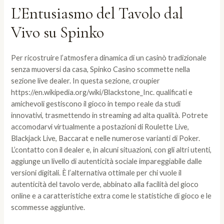
L’Entusiasmo del Tavolo dal
Vivo su Spinko
Per ricostruire l’atmosfera dinamica di un casinò tradizionale
senza muoversi da casa, Spinko Casino scommette nella
sezione live dealer. In questa sezione, croupier
https://en.wikipedia.org/wiki/Blackstone_Inc.
qualificati e
amichevoli gestiscono il gioco in tempo reale da studi
innovativi, trasmettendo in streaming ad alta qualità. Potrete
accomodarvi virtualmente a postazioni di Roulette Live,
Blackjack Live, Baccarat e nelle numerose varianti di Poker.
L’contatto con il dealer e, in alcuni situazioni, con gli altri utenti,
aggiunge un livello di autenticità sociale impareggiabile dalle
versioni digitali. È l’alternativa ottimale per chi vuole il
autenticità del tavolo verde, abbinato alla facilità del gioco
online e a caratteristiche extra come le statistiche di gioco e le
scommesse aggiuntive.