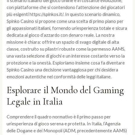
Il scenario italiano del gioco online è in costante evoluzione,
con piattaforme che si contendono l’attenzione dei giocatori
più esigenti
https://spinkos.it/
. In questo scenario dinamico,
Spinko Casino si propone come una scelta di primo piano per
gli appassionati italiani, fornendo un’esperienza totale e sicura
dedicata al gioco d’azzardo con denaro reale. La nostra
missione è chiara: offrire un spazio di svago digitale di alta
classe, costruito su pilastri robuste come la permesso AAMS,
una vasta selezione di giochi e un interesse costante verso la
protezione e la onestà. Esploriamo insieme cosa fa diventare
Spinko Casino una decisione vantaggiosa per chi desidera
emozioni autentiche nel conformità delle leggi italiane.
Esplorare il Mondo del Gaming
Legale in Italia
Comprendere il quadro normativo è il primo passo per
un’esperienza di gioco serena e protetta. In Italia, l’Agenzia
delle Dogane e dei Monopoli (ADM, precedentemente AAMS)