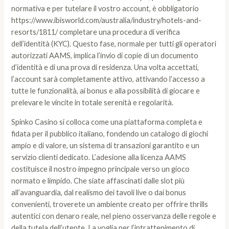
normativa e per tutelare il vostro account, è obbligatorio
https://www.ibisworld.com/australia/industry/hotels-and-
resorts/1811/
completare una procedura di verifica
dell’identità (KYC). Questo fase, normale per tutti gli operatori
autorizzati AAMS, implica l’invio di copie di un documento
d’identità e di una prova di residenza. Una volta accettati,
l’account sarà completamente attivo, attivando l’accesso a
tutte le funzionalità, ai bonus e alla possibilità di giocare e
prelevare le vincite in totale serenità e regolarità.
Spinko Casino si colloca come una piattaforma completa e
fidata per il pubblico italiano, fondendo un catalogo di giochi
ampio e di valore, un sistema di transazioni garantito e un
servizio clienti dedicato. L’adesione alla licenza AAMS
costituisce il nostro impegno principale verso un gioco
normato e limpido. Che siate affascinati dalle slot più
all’avanguardia, dal realismo dei tavoli live o dai bonus
convenienti, troverete un ambiente creato per offrire thrills
autentici con denaro reale, nel pieno osservanza delle regole e
della tutela dell’utente. La voglia per l’intrattenimento di