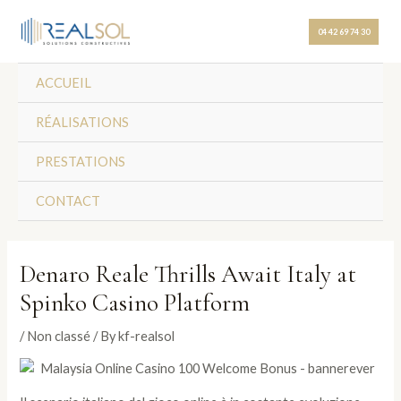
Skip
Post
to
navigation
04 42 69 74 30
content
ACCUEIL
RÉALISATIONS
PRESTATIONS
CONTACT
Denaro Reale Thrills Await Italy at
Spinko Casino Platform
/
Non classé
/ By
kf-realsol