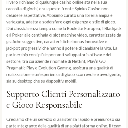
Il vero richiamo di qualunque casinò online sta nella sua
raccolta di giochi, e su questo fronte Spinko Casino non
delude le aspettative. Abbiamo curato una libreria ampia e
variegata, adatta a soddisfare ogni esigenza e stile di gioco.
Dai classici senza tempo come la Roulette Europea, il Blackjack
e il Poker alle centinaia di slot machine video, caratterizzate da
grafiche suggestive, caratteristiche bonus innovative e
jackpot progressivi che hanno il potere di cambiare la vita. La
partnership con i più importanti sviluppatori software del
settore, tra cui aziende rinomate di NetEnt, Play’n GO,
Pragmatic Play e Evolution Gaming, assicura una qualità di
realizzazione e un’esperienza di gioco scorrevole e avvolgente,
sia su desktop che su dispositivi mobili.
Supporto Clienti Personalizzato
e Gioco Responsabile
Crediamo che un servizio di assistenza rapido e premuroso sia
parte integrante della qualità di una piattaforma online. Il team