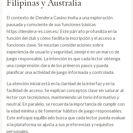
Filipinas y Australia
El contexto de Dendera Casino invita a una exploración
pausada y consciente de sus funciones básicas
https://dendera-es.com.es/
. Este párrafo profundiza en la
función del club y cómo facilita la inscripción y el acceso a
funciones clave. Se mezclan consideraciones sobre
experiencia de usuario y seguridad, siempre en un marco de
juego responsable. La intención es que cada lector obtenga
una comprensión clara de los primeros pasos y pueda
planificar una actividad de juego informada y controlada.
La atención inicial está en la claridad de la interfaz y en la
facilidad de acceso. Se explican conceptos clave sin saturar al
lector con tecnicismos, manteniendo un tono informativo y
neutral. En paralelo, se recuerda la importancia de cumplir con
la edad mínima y de fomentar hábitos de juego responsables.
Este enfoque equilibrado busca que cada lector pueda evaluar
si la plataforma se ajusta a sus preferencias y requisitos
personales.