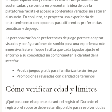
sustentadas y se centra en presentar la idea de que la
plataforma facilita el acceso a contenidos variados sin saturar
al usuario. En conjunto, se proyecta una experiencia de
entretenimiento con opciones para diferentes preferencias
temáticas y de juego.
La personalización de preferencias de juego permite adaptar
visuales y configuraciones de sonido para una experiencia más
inmersiva. Este enfoque facilita que cada jugador ajuste el
entorno a su comodidad sin comprometer la claridad de la
interfaz.
Prueba juegos gratis para familiarizarte sin riesgo
Promociones revisadas con claridad de términos
Cómo verificar edad y límites
¿Qué pasa con el soporte durante el registro? Durante el
registro, el soporte debe estar disponible para resolver dudas