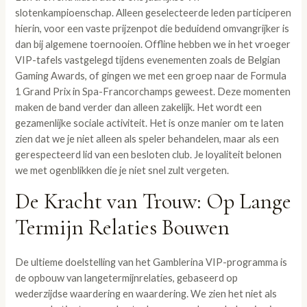
slotenkampioenschap. Alleen geselecteerde leden participeren
hierin, voor een vaste prijzenpot die beduidend omvangrijker is
dan bij algemene toernooien. Offline hebben we in het vroeger
VIP-tafels vastgelegd tijdens evenementen zoals de Belgian
Gaming Awards, of gingen we met een groep naar de Formula
1 Grand Prix in Spa-Francorchamps geweest. Deze momenten
maken de band verder dan alleen zakelijk. Het wordt een
gezamenlijke sociale activiteit. Het is onze manier om te laten
zien dat we je niet alleen als speler behandelen, maar als een
gerespecteerd lid van een besloten club. Je loyaliteit belonen
we met ogenblikken die je niet snel zult vergeten.
De Kracht van Trouw: Op Lange
Termijn Relaties Bouwen
De ultieme doelstelling van het Gamblerina VIP-programma is
de opbouw van langetermijnrelaties, gebaseerd op
wederzijdse waardering en waardering. We zien het niet als