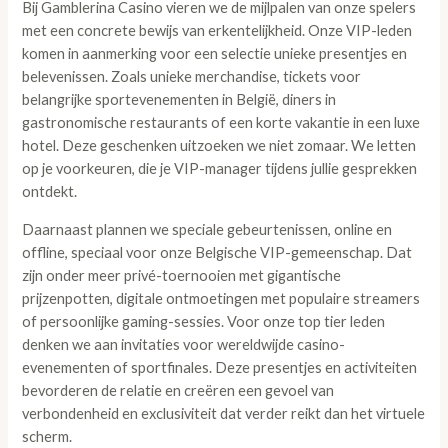
Bij Gamblerina Casino vieren we de mijlpalen van onze spelers
met een concrete bewijs van erkentelijkheid. Onze VIP-leden
komen in aanmerking voor een selectie unieke presentjes en
belevenissen. Zoals unieke merchandise, tickets voor
belangrijke sportevenementen in België, diners in
gastronomische restaurants of een korte vakantie in een luxe
hotel. Deze geschenken uitzoeken we niet zomaar. We letten
op je voorkeuren, die je VIP-manager tijdens jullie gesprekken
ontdekt.
Daarnaast plannen we speciale gebeurtenissen, online en
offline, speciaal voor onze Belgische VIP-gemeenschap. Dat
zijn onder meer privé-toernooien met gigantische
prijzenpotten, digitale ontmoetingen met populaire streamers
of persoonlijke gaming-sessies. Voor onze top tier leden
denken we aan invitaties voor wereldwijde casino-
evenementen of sportfinales. Deze presentjes en activiteiten
bevorderen de relatie en creëren een gevoel van
verbondenheid en exclusiviteit dat verder reikt dan het virtuele
scherm.