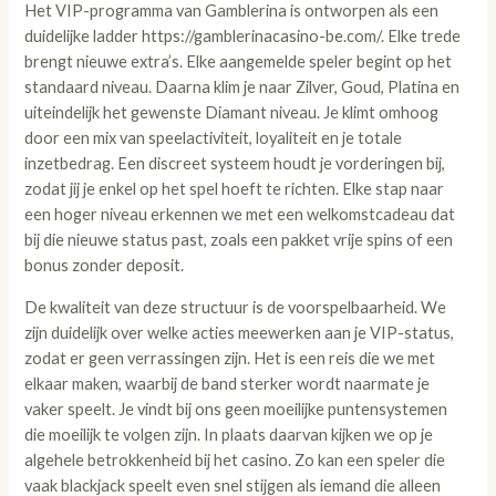
Het VIP-programma van Gamblerina is ontworpen als een
duidelijke ladder
https://gamblerinacasino-be.com/
. Elke trede
brengt nieuwe extra’s. Elke aangemelde speler begint op het
standaard niveau. Daarna klim je naar Zilver, Goud, Platina en
uiteindelijk het gewenste Diamant niveau. Je klimt omhoog
door een mix van speelactiviteit, loyaliteit en je totale
inzetbedrag. Een discreet systeem houdt je vorderingen bij,
zodat jij je enkel op het spel hoeft te richten. Elke stap naar
een hoger niveau erkennen we met een welkomstcadeau dat
bij die nieuwe status past, zoals een pakket vrije spins of een
bonus zonder deposit.
De kwaliteit van deze structuur is de voorspelbaarheid. We
zijn duidelijk over welke acties meewerken aan je VIP-status,
zodat er geen verrassingen zijn. Het is een reis die we met
elkaar maken, waarbij de band sterker wordt naarmate je
vaker speelt. Je vindt bij ons geen moeilijke puntensystemen
die moeilijk te volgen zijn. In plaats daarvan kijken we op je
algehele betrokkenheid bij het casino. Zo kan een speler die
vaak blackjack speelt even snel stijgen als iemand die alleen