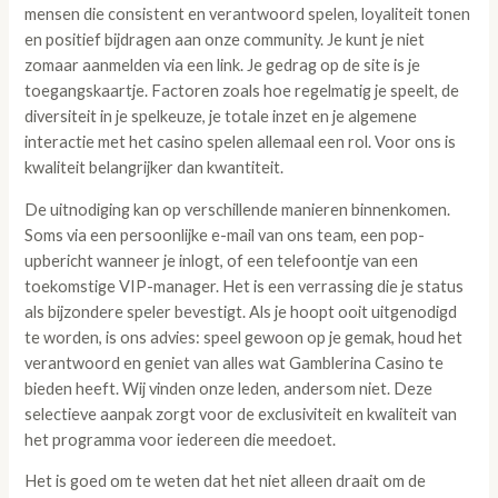
mensen die consistent en verantwoord spelen, loyaliteit tonen
en positief bijdragen aan onze community. Je kunt je niet
zomaar aanmelden via een link. Je gedrag op de site is je
toegangskaartje. Factoren zoals hoe regelmatig je speelt, de
diversiteit in je spelkeuze, je totale inzet en je algemene
interactie met het casino spelen allemaal een rol. Voor ons is
kwaliteit belangrijker dan kwantiteit.
De uitnodiging kan op verschillende manieren binnenkomen.
Soms via een persoonlijke e-mail van ons team, een pop-
upbericht wanneer je inlogt, of een telefoontje van een
toekomstige VIP-manager. Het is een verrassing die je status
als bijzondere speler bevestigt. Als je hoopt ooit uitgenodigd
te worden, is ons advies: speel gewoon op je gemak, houd het
verantwoord en geniet van alles wat Gamblerina Casino te
bieden heeft. Wij vinden onze leden, andersom niet. Deze
selectieve aanpak zorgt voor de exclusiviteit en kwaliteit van
het programma voor iedereen die meedoet.
Het is goed om te weten dat het niet alleen draait om de