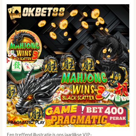
Een treffend illustratie is ons jaarlijkse VIP-