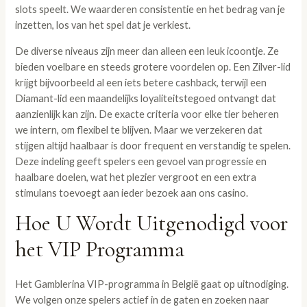
slots speelt. We waarderen consistentie en het bedrag van je
inzetten, los van het spel dat je verkiest.
De diverse niveaus zijn meer dan alleen een leuk icoontje. Ze
bieden voelbare en steeds grotere voordelen op. Een Zilver-lid
krijgt bijvoorbeeld al een iets betere cashback, terwijl een
Diamant-lid een maandelijks loyaliteitstegoed ontvangt dat
aanzienlijk kan zijn. De exacte criteria voor elke tier beheren
we intern, om flexibel te blijven. Maar we verzekeren dat
stijgen altijd haalbaar is door frequent en verstandig te spelen.
Deze indeling geeft spelers een gevoel van progressie en
haalbare doelen, wat het plezier vergroot en een extra
stimulans toevoegt aan ieder bezoek aan ons casino.
Hoe U Wordt Uitgenodigd voor
het VIP Programma
Het Gamblerina VIP-programma in België gaat op uitnodiging.
We volgen onze spelers actief in de gaten en zoeken naar