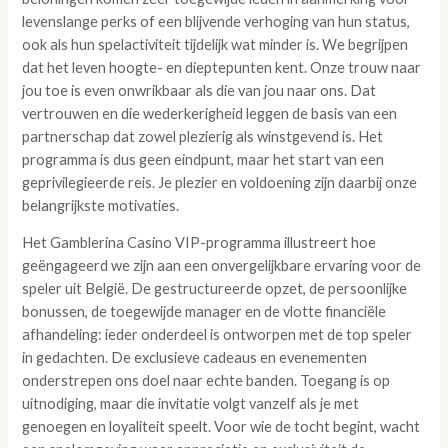
levenslange perks of een blijvende verhoging van hun status,
ook als hun spelactiviteit tijdelijk wat minder is. We begrijpen
dat het leven hoogte- en dieptepunten kent. Onze trouw naar
jou toe is even onwrikbaar als die van jou naar ons. Dat
vertrouwen en die wederkerigheid leggen de basis van een
partnerschap dat zowel plezierig als winstgevend is. Het
programma is dus geen eindpunt, maar het start van een
geprivilegieerde reis. Je plezier en voldoening zijn daarbij onze
belangrijkste motivaties.
Het Gamblerina Casino VIP-programma illustreert hoe
geëngageerd we zijn aan een onvergelijkbare ervaring voor de
speler uit België. De gestructureerde opzet, de persoonlijke
bonussen, de toegewijde manager en de vlotte financiële
afhandeling: ieder onderdeel is ontworpen met de top speler
in gedachten. De exclusieve cadeaus en evenementen
onderstrepen ons doel naar echte banden. Toegang is op
uitnodiging, maar die invitatie volgt vanzelf als je met
genoegen en loyaliteit speelt. Voor wie de tocht begint, wacht