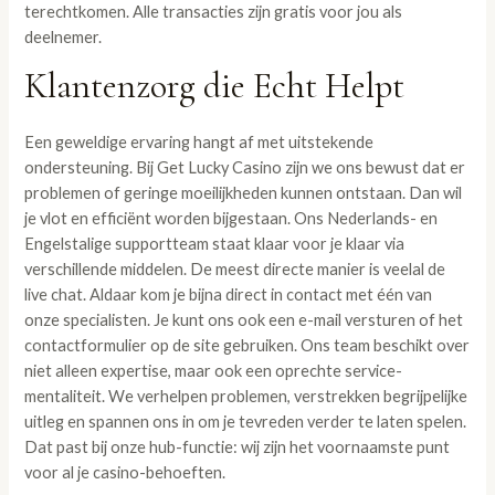
terechtkomen. Alle transacties zijn gratis voor jou als
deelnemer.
Klantenzorg die Echt Helpt
Een geweldige ervaring hangt af met uitstekende
ondersteuning. Bij Get Lucky Casino zijn we ons bewust dat er
problemen of geringe moeilijkheden kunnen ontstaan. Dan wil
je vlot en efficiënt worden bijgestaan. Ons Nederlands- en
Engelstalige supportteam staat klaar voor je klaar via
verschillende middelen. De meest directe manier is veelal de
live chat. Aldaar kom je bijna direct in contact met één van
onze specialisten. Je kunt ons ook een e-mail versturen of het
contactformulier op de site gebruiken. Ons team beschikt over
niet alleen expertise, maar ook een oprechte service-
mentaliteit. We verhelpen problemen, verstrekken begrijpelijke
uitleg en spannen ons in om je tevreden verder te laten spelen.
Dat past bij onze hub-functie: wij zijn het voornaamste punt
voor al je casino-behoeften.