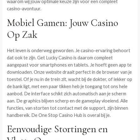
waarom wij jouw optimale keuze zijn voor een compleet
casino-avontuur.
Mobiel Gamen: Jouw Casino
Op Zak
Het leven is onderweg geworden. Je casino-ervaring behoort
dat ook te zijn. Get Lucky Casino is daarom compleet
aangepast voor smartphones en tablets. Je hoeft geen app te
downloaden. Onze website draait perfect in de browser van je
toestel. Of je nu in de trein zit, wacht bij de dokter, of lekker op
de bank ligt, met een paar tikken heb je toegang tot ons hele
aanbod. De interface schikt zich automatisch aan je scherm
aan. De graphics blijven scherp en de gameplay vloeiend. Alle
functies, van storten tot contact met de support, zijn binnen
handbereik. De One Stop Casino Hub is overal bij je.
Eenvoudige Stortingen en