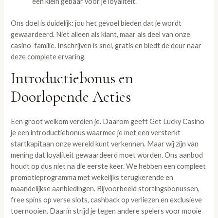
een klein gebaar voor je loyaliteit.
Ons doel is duidelijk: jou het gevoel bieden dat je wordt
gewaardeerd. Niet alleen als klant, maar als deel van onze
casino-familie. Inschrijven is snel, gratis en biedt de deur naar
deze complete ervaring.
Introductiebonus en
Doorlopende Acties
Een groot welkom verdien je. Daarom geeft Get Lucky Casino
je een introductiebonus waarmee je met een versterkt
startkapitaan onze wereld kunt verkennen. Maar wij zijn van
mening dat loyaliteit gewaardeerd moet worden. Ons aanbod
houdt op dus niet na die eerste keer. We hebben een compleet
promotieprogramma met wekelijks terugkerende en
maandelijkse aanbiedingen. Bijvoorbeeld stortingsbonussen,
free spins op verse slots, cashback op verliezen en exclusieve
toernooien. Daarin strijd je tegen andere spelers voor mooie