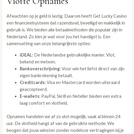
Vlotte Opnames
Afwachten op je geld is lastig. Daarom heeft Get Lucky Casino
een financieelsysteem dat razendsnel, beveiligd en makkelijk in
gebruik is. We bieden alle betaalmethoden die populair zijn in
Nederland. Zo kies je wat voor jou het handigst is. Een
samenvatting van onze belangrijkste opties:
iDEAL:
De Nederlandse gebruikelijke manier. Vlot,
bekend en meteen.
Bankoverschrijving:
Voor wie het liefst direct van zijn
eigen bankrekening betaalt.
Creditcards:
Visa en Mastercard worden uiteraard
geaccepteerd.
E-wallets:
PayPal, Skrill en Neteller bieden een extra
laag comfort en vlotheid.
Opnames handelen we af zo vlot mogelijk, vaak al binnen 24
uur. De vlotheid hangt af van de gebruikte methode. We
beogen dat jouw winsten zonder nodeloze vertragingen bij je