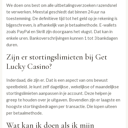
We doen ons best om alle uitbetalingsverzoeken razendsnel
te verwerken. Meestal geschiedt dat binnen 24 uur na
toestemming. De definitieve tijd tot het geld op je rekening is
bijgeschreven, is afhankelijk van je betaalmethode. E-wallets
zoals PayPal en Skrill zijn doorgaans het vlugst. Dat kan in
enkele uren. Bankoverschrijvingen kunnen 1 tot 3 bankdagen
duren.
Zijn er stortingslimieten bij Get
Lucky Casino?
Inderdaad, die zijn er. Dat is een aspect van ons bewust
speelbeleid. Je kunt zelf dagelijkse , wekelijkse of maandelijkse
stortingslimieten aanpassen in je account. Deze helpen je
greep te houden over je uitgaven. Bovendien zijn er laagste en
hoogste stortingsbedragen per transactie. Die lopen uiteen
per betaalmethode.
Wat kan ik doen als ik mijn