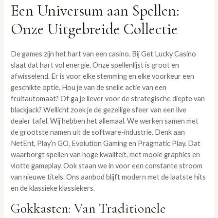
Een Universum aan Spellen:
Onze Uitgebreide Collectie
De games zijn het hart van een casino. Bij Get Lucky Casino
slaat dat hart vol energie. Onze spellenlijst is groot en
afwisselend. Er is voor elke stemming en elke voorkeur een
geschikte optie. Hou je van de snelle actie van een
fruitautomaat? Of ga je liever voor de strategische diepte van
blackjack? Wellicht zoek je de gezellige sfeer van een live
dealer tafel. Wij hebben het allemaal. We werken samen met
de grootste namen uit de software-industrie. Denk aan
NetEnt, Play’n GO, Evolution Gaming en Pragmatic Play. Dat
waarborgt spellen van hoge kwaliteit, met mooie graphics en
vlotte gameplay. Ook staan we in voor een constante stroom
van nieuwe titels. Ons aanbod blijft modern met de laatste hits
en de klassieke klassiekers.
Gokkasten: Van Traditionele