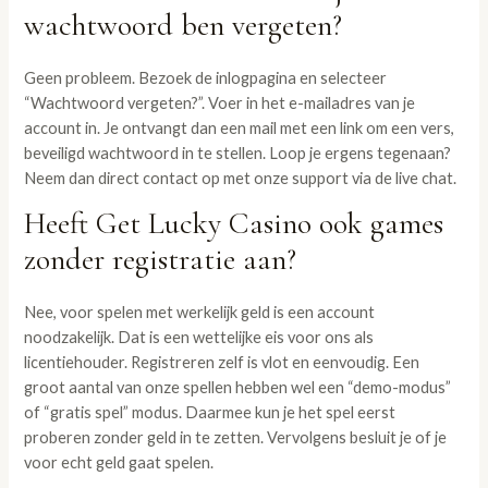
wachtwoord ben vergeten?
Geen probleem. Bezoek de inlogpagina en selecteer
“Wachtwoord vergeten?”. Voer in het e-mailadres van je
account in. Je ontvangt dan een mail met een link om een vers,
beveiligd wachtwoord in te stellen. Loop je ergens tegenaan?
Neem dan direct contact op met onze support via de live chat.
Heeft Get Lucky Casino ook games
zonder registratie aan?
Nee, voor spelen met werkelijk geld is een account
noodzakelijk. Dat is een wettelijke eis voor ons als
licentiehouder. Registreren zelf is vlot en eenvoudig. Een
groot aantal van onze spellen hebben wel een “demo-modus”
of “gratis spel” modus. Daarmee kun je het spel eerst
proberen zonder geld in te zetten. Vervolgens besluit je of je
voor echt geld gaat spelen.