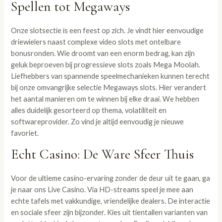
Spellen tot Megaways
Onze slotsectie is een feest op zich. Je vindt hier eenvoudige
driewielers naast complexe video slots met ontelbare
bonusronden. Wie droomt van een enorm bedrag, kan zijn
geluk beproeven bij progressieve slots zoals Mega Moolah.
Liefhebbers van spannende speelmechanieken kunnen terecht
bij onze omvangrijke selectie Megaways slots. Hier verandert
het aantal manieren om te winnen bij elke draai. We hebben
alles duidelijk gesorteerd op thema, volatiliteit en
softwareprovider. Zo vind je altijd eenvoudig je nieuwe
favoriet.
Echt Casino: De Ware Sfeer Thuis
Voor de ultieme casino-ervaring zonder de deur uit te gaan, ga
je naar ons Live Casino. Via HD-streams speel je mee aan
echte tafels met vakkundige, vriendelijke dealers. De interactie
en sociale sfeer zijn bijzonder. Kies uit tientallen varianten van