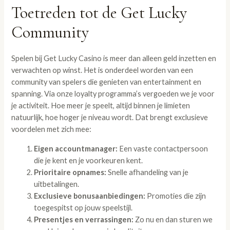
Toetreden tot de Get Lucky
Community
Spelen bij Get Lucky Casino is meer dan alleen geld inzetten en
verwachten op winst. Het is onderdeel worden van een
community van spelers die genieten van entertainment en
spanning. Via onze loyalty programma’s vergoeden we je voor
je activiteit. Hoe meer je speelt, altijd binnen je limieten
natuurlijk, hoe hoger je niveau wordt. Dat brengt exclusieve
voordelen met zich mee:
Eigen accountmanager:
Een vaste contactpersoon
die je kent en je voorkeuren kent.
Prioritaire opnames:
Snelle afhandeling van je
uitbetalingen.
Exclusieve bonusaanbiedingen:
Promoties die zijn
toegespitst op jouw speelstijl.
Presentjes en verrassingen:
Zo nu en dan sturen we