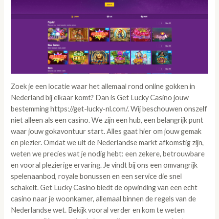
Zoek je een locatie waar het allemaal rond online gokken in
Nederland bij elkaar komt? Dan is Get Lucky Casino jouw
bestemming
https://get-lucky-nl.com/
. Wij beschouwen onszelf
niet alleen als een casino. We zijn een hub, een belangrijk punt
waar jouw gokavontuur start. Alles gaat hier om jouw gemak
en plezier. Omdat we uit de Nederlandse markt afkomstig zijn,
weten we precies wat je nodig hebt: een zekere, betrouwbare
en vooral plezierige ervaring. Je vindt bij ons een omvangrijk
spelenaanbod, royale bonussen en een service die snel
schakelt. Get Lucky Casino biedt de opwinding van een echt
casino naar je woonkamer, allemaal binnen de regels van de
Nederlandse wet. Bekijk vooral verder en kom te weten