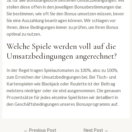
Ja, für alle Bonusangebote bestehen Umsatzbedingungen. Wir
stellen diese offen in den jeweiligen Bonusbestimmungen dar.
Sie bestimmen, wie oft Sie den Bonus umsetzen müssen, bevor
Sie eine Auszahlung beantragen können. Wir schlagen vor
Ihnen, diese Bedingungen immer zu prüfen, um Ihren Bonus
optimal zu nutzen.
Welche Spiele werden voll auf die
Umsatzbedingungen angerechnet?
In der Regel tragen Spielautomaten zu 100%, also zu 100%,
zum Erreichen der Umsatzbedingungen bei. Bei Tisch- und
Kartenspielen wie Blackjack oder Roulette ist der Beitrag
meistens niedriger oder sie sind ausgenommen. Die genauen
Prozentsätze für jedes einzelne Spiel listen wir detailliert in
den Geschäftsbedingungen unseres Bonusprogramms auf.
←
Previous Post
Next Post
→