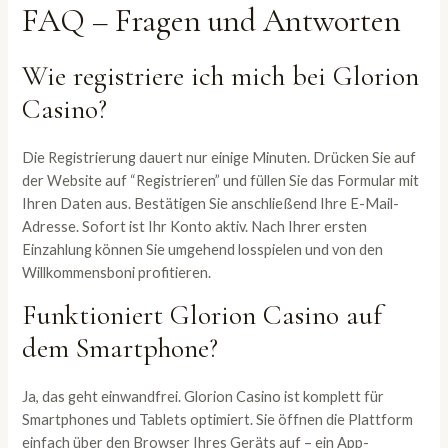
FAQ – Fragen und Antworten
Wie registriere ich mich bei Glorion
Casino?
Die Registrierung dauert nur einige Minuten. Drücken Sie auf
der Website auf “Registrieren” und füllen Sie das Formular mit
Ihren Daten aus. Bestätigen Sie anschließend Ihre E-Mail-
Adresse. Sofort ist Ihr Konto aktiv. Nach Ihrer ersten
Einzahlung können Sie umgehend losspielen und von den
Willkommensboni profitieren.
Funktioniert Glorion Casino auf
dem Smartphone?
Ja, das geht einwandfrei. Glorion Casino ist komplett für
Smartphones und Tablets optimiert. Sie öffnen die Plattform
einfach über den Browser Ihres Geräts auf – ein App-