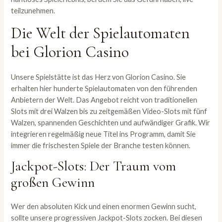
teilzunehmen.
Die Welt der Spielautomaten
bei Glorion Casino
Unsere Spielstätte ist das Herz von Glorion Casino. Sie
erhalten hier hunderte Spielautomaten von den führenden
Anbietern der Welt. Das Angebot reicht von traditionellen
Slots mit drei Walzen bis zu zeitgemäßen Video-Slots mit fünf
Walzen, spannenden Geschichten und aufwändiger Grafik. Wir
integrieren regelmäßig neue Titel ins Programm, damit Sie
immer die frischesten Spiele der Branche testen können.
Jackpot-Slots: Der Traum vom
großen Gewinn
Wer den absoluten Kick und einen enormen Gewinn sucht,
sollte unsere progressiven Jackpot-Slots zocken. Bei diesen