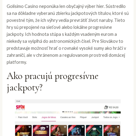
Golisimo Casino neponúka len obyčajný výber hier. Sústredilo
sa na dôkladne vyberanú zbierku jackpotových titulov, ktoré sú
povestné tým, že ich výhry vedia prevrátiť život naruby. Tieto
hry sú prepojené na sieťové alebo lokálne progresívne
jackpoty. Ich hodnota stúpa s každým vsadeným eurom a
niekedy sa vyšplhá do astronomických čísel. Pre Slovákov to
predstavuje možnosť hrať o rovnaké vysoké sumy ako hráči v
zahraničí, ale v chránenom a regulovanom prostredí domácej
platformy.
Ako pracujú progresívne
jackpoty?