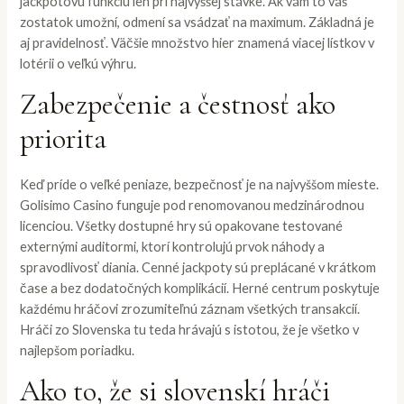
jackpotovú funkciu len pri najvyššej stávke. Ak vám to váš
zostatok umožní, odmení sa vsádzať na maximum. Základná je
aj pravidelnosť. Väčšie množstvo hier znamená viacej lístkov v
lotérii o veľkú výhru.
Zabezpečenie a čestnosť ako
priorita
Keď príde o veľké peniaze, bezpečnosť je na najvyššom mieste.
Golisimo Casino funguje pod renomovanou medzinárodnou
licenciou. Všetky dostupné hry sú opakovane testované
externými auditormi, ktorí kontrolujú prvok náhody a
spravodlivosť diania. Cenné jackpoty sú preplácané v krátkom
čase a bez dodatočných komplikácií. Herné centrum poskytuje
každému hráčovi zrozumiteľnú záznam všetkých transakcií.
Hráči zo Slovenska tu teda hrávajú s istotou, že je všetko v
najlepšom poriadku.
Ako to, že si slovenskí hráči