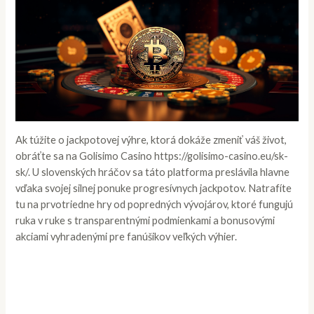
Ak túžite o jackpotovej výhre, ktorá dokáže zmeniť váš život,
obráťte sa na Golisimo Casino
https://golisimo-casino.eu/sk-
sk/
. U slovenských hráčov sa táto platforma preslávila hlavne
vďaka svojej silnej ponuke progresívnych jackpotov. Natrafíte
tu na prvotriedne hry od popredných vývojárov, ktoré fungujú
ruka v ruke s transparentnými podmienkami a bonusovými
akciami vyhradenými pre fanúšikov veľkých výhier.