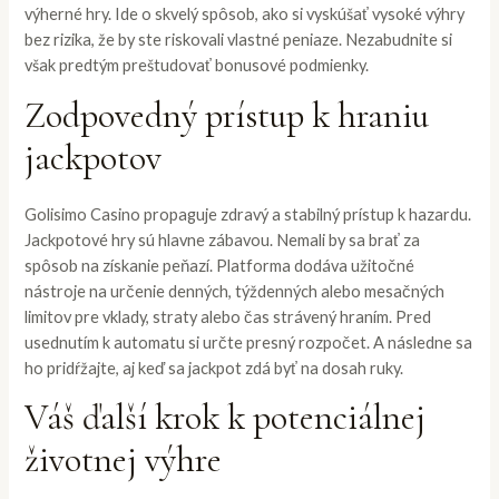
výherné hry. Ide o skvelý spôsob, ako si vyskúšať vysoké výhry
bez rizika, že by ste riskovali vlastné peniaze. Nezabudnite si
však predtým preštudovať bonusové podmienky.
Zodpovedný prístup k hraniu
jackpotov
Golisimo Casino propaguje zdravý a stabilný prístup k hazardu.
Jackpotové hry sú hlavne zábavou. Nemali by sa brať za
spôsob na získanie peňazí. Platforma dodáva užitočné
nástroje na určenie denných, týždenných alebo mesačných
limitov pre vklady, straty alebo čas strávený hraním. Pred
usednutím k automatu si určte presný rozpočet. A následne sa
ho pridŕžajte, aj keď sa jackpot zdá byť na dosah ruky.
Váš ďalší krok k potenciálnej
životnej výhre