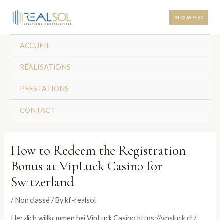
Skip
Post
to
navigation
04 42 69 74 30
content
ACCUEIL
RÉALISATIONS
PRESTATIONS
CONTACT
How to Redeem the Registration
Bonus at VipLuck Casino for
Switzerland
/
Non classé
/ By
kf-realsol
Herzlich willkommen bei VipLuck Casino
https://vipsluck.ch/
.