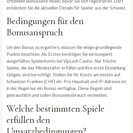
offiziellen Bonusseite hinein, bevor Sie sich registrieren. Dort
entdecken Sie die aktuellen Details für Spieler aus der Schweiz.
Bedingungen für den
Bonusanspruch
Um den Bonus zu ergattern, müssen Sie einige grundlegende
Punkte beachten. Als Erstes benötigen Sie ein komplett
ausgefülltes Spielerkonto bei VipLuck Casino. Nur frische
Spieler, die das Mindestalter erfüllen und ihre erste Einzahlung
tätigen, sind berechtigt. Stellen Sie Ihr Konto am besten auf
Schweizer Franken (CHF) ein. Pro Haushalt und IP-Adresse ist
in der Regel nur ein Bonus verfügbar. Diese Regeln sind
gebrauchlich und sollen Bonusmissbrauch vermeiden.
Welche bestimmten Spiele
erfüllen den
Umsatzbedingungen?