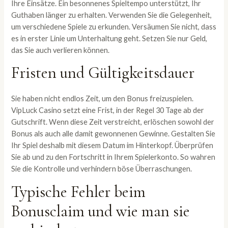
Ihre Einsätze. Ein besonnenes Spieltempo unterstützt, Ihr
Guthaben länger zu erhalten. Verwenden Sie die Gelegenheit,
um verschiedene Spiele zu erkunden. Versäumen Sie nicht, dass
es in erster Linie um Unterhaltung geht. Setzen Sie nur Geld,
das Sie auch verlieren können.
Fristen und Gültigkeitsdauer
Sie haben nicht endlos Zeit, um den Bonus freizuspielen.
VipLuck Casino setzt eine Frist, in der Regel 30 Tage ab der
Gutschrift. Wenn diese Zeit verstreicht, erlöschen sowohl der
Bonus als auch alle damit gewonnenen Gewinne. Gestalten Sie
Ihr Spiel deshalb mit diesem Datum im Hinterkopf. Überprüfen
Sie ab und zu den Fortschritt in Ihrem Spielerkonto. So wahren
Sie die Kontrolle und verhindern böse Überraschungen.
Typische Fehler beim
Bonusclaim und wie man sie