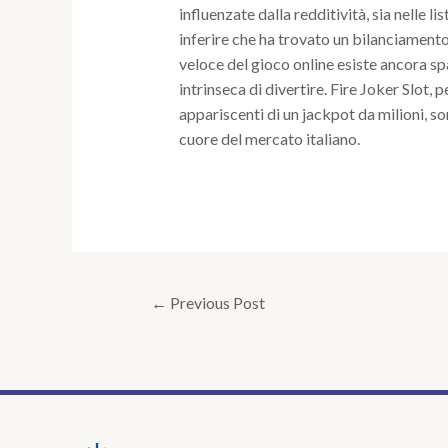
influenzate dalla redditività, sia nelle 
inferire che ha trovato un bilanciamento 
veloce del gioco online esiste ancora spa
intrinseca di divertire. Fire Joker Slot,
appariscenti di un jackpot da milioni, s
cuore del mercato italiano.
←
Previous Post