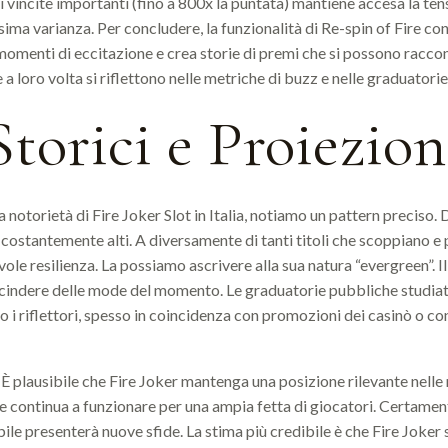
 vincite importanti (fino a 800x la puntata) mantiene accesa la tens
sima varianza. Per concludere, la funzionalità di Re-spin of Fire con 
omenti di eccitazione e crea storie di premi che si possono racco
 a loro volta si riflettono nelle metriche di buzz e nelle graduatorie
torici e Proiezio
otorietà di Fire Joker Slot in Italia, notiamo un pattern preciso. Do
 costantemente alti. A diversamente di tanti titoli che scoppiano e p
le resilienza. La possiamo ascrivere alla sua natura “evergreen”. Il 
scindere delle mode del momento. Le graduatorie pubbliche studiat
o i riflettori, spesso in coincidenza con promozioni dei casinò o co
 plausibile che Fire Joker mantenga una posizione rilevante nelle 
he continua a funzionare per una ampia fetta di giocatori. Certamen
bile presenterà nuove sfide. La stima più credibile è che Fire Joker