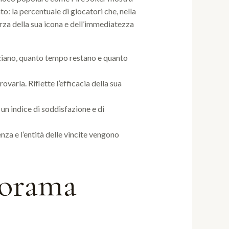
to: la percentuale di giocatori che, nella
orza della sua icona e dell’immediatezza
iziano, quanto tempo restano e quanto
ovarla. Riflette l’efficacia della sua
 un indice di soddisfazione e di
za e l’entità delle vincite vengono
norama