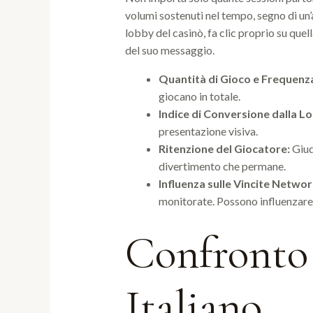
volumi sostenuti nel tempo, segno di un’a
lobby del casinò, fa clic proprio su que
del suo messaggio.
Quantità di Gioco e Frequenz
giocano in totale.
Indice di Conversione dalla L
presentazione visiva.
Ritenzione del Giocatore:
Giudi
divertimento che permane.
Influenza sulle Vincite Networ
monitorate. Possono influenzare 
Confronto
Italiano