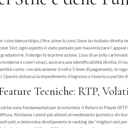
per coincidenza
https://fire-joker.it.com/
. Sono la risultato diretta d
Joker Slot, ogni aspetto è stato pensato per massimizzare l’ appeal 
graduatorie. Il design fa la prima azione. L’uso di un jolly carismat
 moderna e colori vivaci, assicura una identificabilità diretta. Il ris
abilità conta: con unicamente 3 rulli e 5 linee di pagamento, le reg
ti. Questo abbassa la impedimento d’ingresso e favorisce partite di
 Feature Tecniche: RTP, Volat
ecniche sono fondamentali per la notorietà. Il Return to Player (RTP) 
ffusa. Richiama i utenti più attenti al rendimento ipotetico di rit
onfronti, e determina direttamente le ranking dei “migliori slot pe