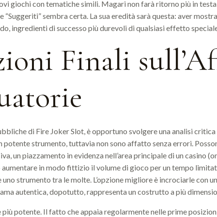
uovi giochi con tematiche simili. Magari non farà ritorno più in tes
 e “Suggeriti” sembra certa. La sua eredità sarà questa: aver mostra
do, ingredienti di successo più durevoli di qualsiasi effetto speciale
oni Finali sull’Af
uatorie
bliche di Fire Joker Slot, è opportuno svolgere una analisi critica
 potente strumento, tuttavia non sono affatto senza errori. Possono
va, un piazzamento in evidenza nell’area principale di un casino (
 aumentare in modo fittizio il volume di gioco per un tempo limit
 uno strumento tra le molte. L’opzione migliore è incrociarle con u
fama autentica, dopotutto, rappresenta un costrutto a più dimensio
re più potente. Il fatto che appaia regolarmente nelle prime posizioni