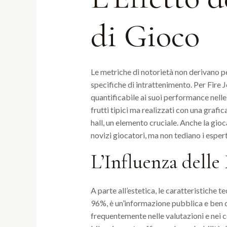
di Gioco
Le metriche di notorietà non derivano 
specifiche di intrattenimento. Per Fire 
quantificabile ai suoi performance nelle 
frutti tipici ma realizzati con una grafica
hall, un elemento cruciale. Anche la gioc
novizi giocatori, ma non tediano i esper
L’Influenza delle
A parte all’estetica, le caratteristiche t
96%, è un’informazione pubblica e ben di
frequentemente nelle valutazioni e nei c