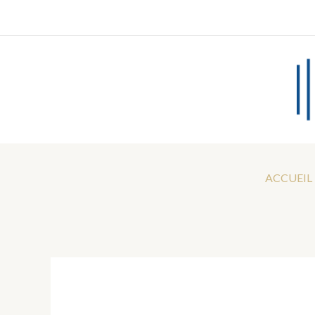
Skip
Post
to
navigation
content
ACCUEIL