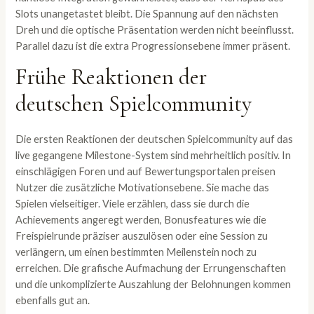
Slots unangetastet bleibt. Die Spannung auf den nächsten
Dreh und die optische Präsentation werden nicht beeinflusst.
Parallel dazu ist die extra Progressionsebene immer präsent.
Frühe Reaktionen der
deutschen Spielcommunity
Die ersten Reaktionen der deutschen Spielcommunity auf das
live gegangene Milestone-System sind mehrheitlich positiv. In
einschlägigen Foren und auf Bewertungsportalen preisen
Nutzer die zusätzliche Motivationsebene. Sie mache das
Spielen vielseitiger. Viele erzählen, dass sie durch die
Achievements angeregt werden, Bonusfeatures wie die
Freispielrunde präziser auszulösen oder eine Session zu
verlängern, um einen bestimmten Meilenstein noch zu
erreichen. Die grafische Aufmachung der Errungenschaften
und die unkomplizierte Auszahlung der Belohnungen kommen
ebenfalls gut an.