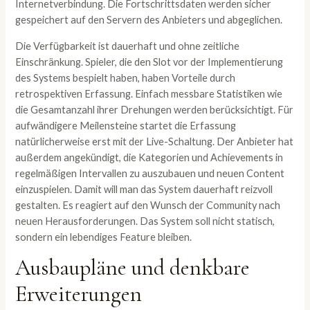
Internetverbindung. Die Fortschrittsdaten werden sicher
gespeichert auf den Servern des Anbieters und abgeglichen.
Die Verfügbarkeit ist dauerhaft und ohne zeitliche
Einschränkung. Spieler, die den Slot vor der Implementierung
des Systems bespielt haben, haben Vorteile durch
retrospektiven Erfassung. Einfach messbare Statistiken wie
die Gesamtanzahl ihrer Drehungen werden berücksichtigt. Für
aufwändigere Meilensteine startet die Erfassung
natürlicherweise erst mit der Live-Schaltung. Der Anbieter hat
außerdem angekündigt, die Kategorien und Achievements in
regelmäßigen Intervallen zu auszubauen und neuen Content
einzuspielen. Damit will man das System dauerhaft reizvoll
gestalten. Es reagiert auf den Wunsch der Community nach
neuen Herausforderungen. Das System soll nicht statisch,
sondern ein lebendiges Feature bleiben.
Ausbaupläne und denkbare
Erweiterungen