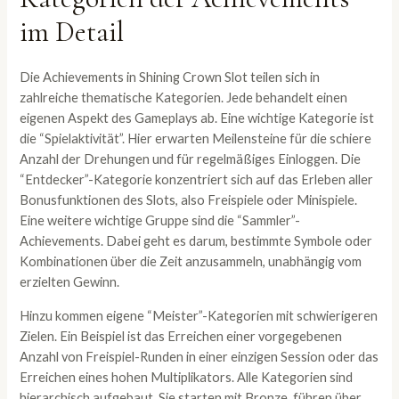
im Detail
Die Achievements in Shining Crown Slot teilen sich in
zahlreiche thematische Kategorien. Jede behandelt einen
eigenen Aspekt des Gameplays ab. Eine wichtige Kategorie ist
die “Spielaktivität”. Hier erwarten Meilensteine für die schiere
Anzahl der Drehungen und für regelmäßiges Einloggen. Die
“Entdecker”-Kategorie konzentriert sich auf das Erleben aller
Bonusfunktionen des Slots, also Freispiele oder Minispiele.
Eine weitere wichtige Gruppe sind die “Sammler”-
Achievements. Dabei geht es darum, bestimmte Symbole oder
Kombinationen über die Zeit anzusammeln, unabhängig vom
erzielten Gewinn.
Hinzu kommen eigene “Meister”-Kategorien mit schwierigeren
Zielen. Ein Beispiel ist das Erreichen einer vorgegebenen
Anzahl von Freispiel-Runden in einer einzigen Session oder das
Erreichen eines hohen Multiplikators. Alle Kategorien sind
hierarchisch aufgebaut. Sie starten mit Bronze, führen über