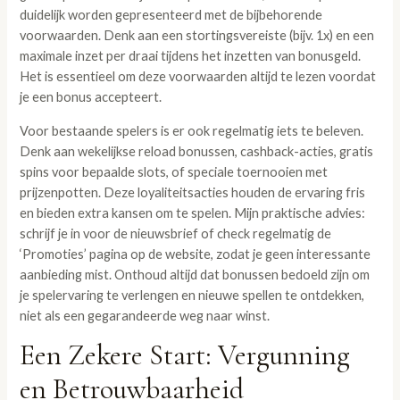
duidelijk worden gepresenteerd met de bijbehorende
voorwaarden. Denk aan een stortingsvereiste (bijv. 1x) en een
maximale inzet per draai tijdens het inzetten van bonusgeld.
Het is essentieel om deze voorwaarden altijd te lezen voordat
je een bonus accepteert.
Voor bestaande spelers is er ook regelmatig iets te beleven.
Denk aan wekelijkse reload bonussen, cashback-acties, gratis
spins voor bepaalde slots, of speciale toernooien met
prijzenpotten. Deze loyaliteitsacties houden de ervaring fris
en bieden extra kansen om te spelen. Mijn praktische advies:
schrijf je in voor de nieuwsbrief of check regelmatig de
‘Promoties’ pagina op de website, zodat je geen interessante
aanbieding mist. Onthoud altijd dat bonussen bedoeld zijn om
je spelervaring te verlengen en nieuwe spellen te ontdekken,
niet als een gegarandeerde weg naar winst.
Een Zekere Start: Vergunning
en Betrouwbaarheid