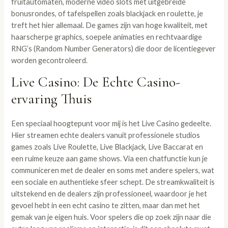
fruitautomaten, moderne video slots met uitgebreide
bonusrondes, of tafelspellen zoals blackjack en roulette, je
treft het hier allemaal. De games zijn van hoge kwaliteit, met
haarscherpe graphics, soepele animaties en rechtvaardige
RNG’s (Random Number Generators) die door de licentiegever
worden gecontroleerd.
Live Casino: De Echte Casino-
ervaring Thuis
Een speciaal hoogtepunt voor mij is het Live Casino gedeelte.
Hier streamen echte dealers vanuit professionele studios
games zoals Live Roulette, Live Blackjack, Live Baccarat en
een ruime keuze aan game shows. Via een chatfunctie kun je
communiceren met de dealer en soms met andere spelers, wat
een sociale en authentieke sfeer schept. De streamkwaliteit is
uitstekend en de dealers zijn professioneel, waardoor je het
gevoel hebt in een echt casino te zitten, maar dan met het
gemak van je eigen huis. Voor spelers die op zoek zijn naar die