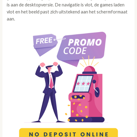
is aan de desktopversie. De navigatie is vlot, de games laden
vlot en het beeld past zich uitstekend aan het schermformaat
aan.