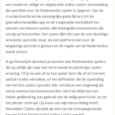
een moderne, veilige en uitgebreide online casino-bestemming
die specifiek voor de Nederlandse speler is opgezet. Van de
cruciale licentie en de omvangrijke game library tot de
gebruiksvriendelijke app en de toegewijde mentaliteit ten
aanzien van bewust spelen: alle belangrijke bouwstenen zijn
stevig op hun positie. Het casino lijkt niet aan als een vluchtige,
anonieme operatie, maar als een platform dat voor de
langdurige periode is gestart en de regels van de Nederlandse
markt erkent.
Ik ga NomaSpin absoluut promoten aan Nederlandse spelers
die op uitkijk zijn naar een vertrouwde en plezierige casino-
ervaring. Of je nu een af en toe speler bent die af en toe een
aantal rondes wil maken, of een liefhebber die de opwinding
van het live casino opzoekt, hier ontdek je een omgeving die
aan je wensen kan beantwoorden. Vertrek altijd met een
helder geldbedrag, pas gebruik van de veilig speel tools, en zie
het plezier centraal. Op basis van mijn beoordeling heeft
NomaSpin Casino zijn plek als een van de toonaangevende
keuzes in het Nederlandse online casino wereld.