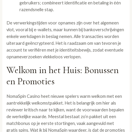
gebruikers; combineert identificatie en betaling in één
razendsnelle stap.
De verwerkingstijden voor opnames zijn over het algemeen
vlot, vooral bij e-wallets, maar kunnen bij bankoverschrijvingen
enkele werkdagen in beslag nemen. Alle transacties worden
uiteraard geëncrypteerd. Het is raadzaam om van tevoren je
account te verifiëren met je identiteitsbewijs, zodat eventuele
opnameverzoeken vlekkeloos verlopen.
Welkom in het Huis: Bonussen
en Promoties
NomaSpin Casino heet nieuwe spelers warm welkom met een
aantrekkelijk welkomstpakket. Het is belangrijk om hier als
reviewer kritisch naar te kijken, want de voorwaarden bepalen
de werkelijke waarde. Meestal bestaat zo’n pakket uit een
matchbonus op je eerste stortingen, vaak aangevuld met
gratis spins. Wat ik bij NomaSpin waardeer, is dat de promoties