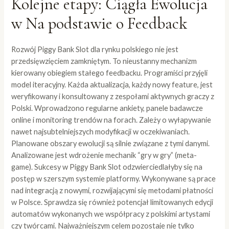
Kolejne etapy: Ciągła Ewolucja
w Na podstawie o Feedback
Rozwój Piggy Bank Slot dla rynku polskiego nie jest
przedsięwzięciem zamkniętym. To nieustanny mechanizm
kierowany obiegiem stałego feedbacku. Programiści przyjęli
model iteracyjny. Każda aktualizacja, każdy nowy feature, jest
weryfikowany i konsultowany z zespołami aktywnych graczy z
Polski. Wprowadzono regularne ankiety, panele badawcze
online i monitoring trendów na forach. Zależy o wyłapywanie
nawet najsubtelniejszych modyfikacji w oczekiwaniach.
Planowane obszary ewolucji są silnie związane z tymi danymi.
Analizowane jest wdrożenie mechanik “gry w gry” (meta-
game). Sukcesy w Piggy Bank Slot odzwierciedlałyby się na
postęp w szerszym systemie platformy. Wykonywane są prace
nad integracją z nowymi, rozwijającymi się metodami płatności
w Polsce. Sprawdza się również potencjał limitowanych edycji
automatów wykonanych we współpracy z polskimi artystami
czy twórcami. Najważniejszym celem pozostaje nie tylko