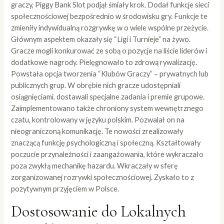
graczy, Piggy Bank Slot podjął śmiały krok. Dodał funkcje sieci
społecznościowej bezpośrednio w środowisku gry. Funkcje te
zmieniły indywidualną rozgrywkę w o wiele wspólne przeżycie.
Głównym aspektem okazały się “Ligi i Turnieje” na żywo.
Gracze mogli konkurować ze sobą o pozycje na liście liderów i
dodatkowe nagrody. Pielęgnowało to zdrową rywalizację.
Powstała opcja tworzenia “Klubów Graczy” – prywatnych lub
publicznych grup. W obrębie nich gracze udostępniali
osiągnięciami, dostawali specjalne zadania i premie grupowe.
Zaimplementowano także chroniony system wewnętrznego
czatu, kontrolowany w języku polskim. Pozwalał on na
nieograniczoną komunikację. Te nowości zrealizowały
znaczącą funkcję psychologiczną i społeczną. Kształtowały
poczucie przynależności i zaangażowania, które wykraczało
poza zwykłą mechanikę hazardu. Wkraczały w sferę
zorganizowanej rozrywki społecznościowej. Zyskało to z
pozytywnym przyjęciem w Polsce.
Dostosowanie do Lokalnych