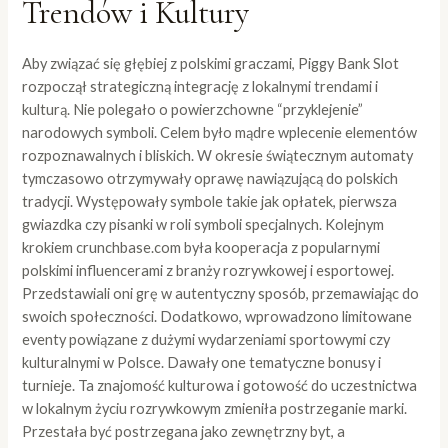
Trendów i Kultury
Aby związać się głębiej z polskimi graczami, Piggy Bank Slot
rozpoczął strategiczną integrację z lokalnymi trendami i
kulturą. Nie polegało o powierzchowne “przyklejenie”
narodowych symboli. Celem było mądre wplecenie elementów
rozpoznawalnych i bliskich. W okresie świątecznym automaty
tymczasowo otrzymywały oprawę nawiązującą do polskich
tradycji. Występowały symbole takie jak opłatek, pierwsza
gwiazdka czy pisanki w roli symboli specjalnych. Kolejnym
krokiem
crunchbase.com
była kooperacja z popularnymi
polskimi influencerami z branży rozrywkowej i esportowej.
Przedstawiali oni grę w autentyczny sposób, przemawiając do
swoich społeczności. Dodatkowo, wprowadzono limitowane
eventy powiązane z dużymi wydarzeniami sportowymi czy
kulturalnymi w Polsce. Dawały one tematyczne bonusy i
turnieje. Ta znajomość kulturowa i gotowość do uczestnictwa
w lokalnym życiu rozrywkowym zmieniła postrzeganie marki.
Przestała być postrzegana jako zewnętrzny byt, a