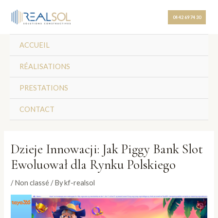
Skip
Post
to
navigation
04 42 69 74 30
content
ACCUEIL
RÉALISATIONS
PRESTATIONS
CONTACT
Dzieje Innowacji: Jak Piggy Bank Slot
Ewoluował dla Rynku Polskiego
/
Non classé
/ By
kf-realsol