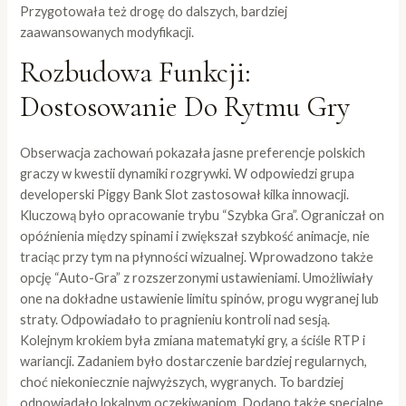
Przygotowała też drogę do dalszych, bardziej
zaawansowanych modyfikacji.
Rozbudowa Funkcji:
Dostosowanie Do Rytmu Gry
Obserwacja zachowań pokazała jasne preferencje polskich
graczy w kwestii dynamiki rozgrywki. W odpowiedzi grupa
developerski Piggy Bank Slot zastosował kilka innowacji.
Kluczową było opracowanie trybu “Szybka Gra”. Ograniczał on
opóźnienia między spinami i zwiększał szybkość animacje, nie
traciąc przy tym na płynności wizualnej. Wprowadzono także
opcję “Auto-Gra” z rozszerzonymi ustawieniami. Umożliwiały
one na dokładne ustawienie limitu spinów, progu wygranej lub
straty. Odpowiadało to pragnieniu kontroli nad sesją.
Kolejnym krokiem była zmiana matematyki gry, a ściśle RTP i
wariancji. Zadaniem było dostarczenie bardziej regularnych,
choć niekoniecznie najwyższych, wygranych. To bardziej
odpowiadało lokalnym oczekiwaniom. Dodano także specjalne