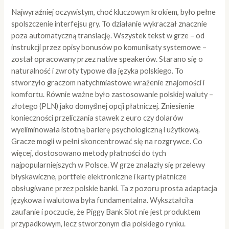
Najwyraźniej oczywistym, choć kluczowym krokiem, było pełne
spolszczenie interfejsu gry. To działanie wykraczał znacznie
poza automatyczną translację. Wszystek tekst w grze – od
instrukcji przez opisy bonusów po komunikaty systemowe –
został opracowany przez native speakerów. Starano się o
naturalność i zwroty typowe dla języka polskiego. To
stworzyło graczom natychmiastowe wrażenie znajomości i
komfortu. Równie ważne było zastosowanie polskiej waluty –
złotego (PLN) jako domyślnej opcji płatniczej. Zniesienie
konieczności przeliczania stawek z euro czy dolarów
wyeliminowała istotną barierę psychologiczną i użytkową.
Gracze mogli w pełni skoncentrować się na rozgrywce. Co
więcej, dostosowano metody płatności do tych
najpopularniejszych w Polsce. W grze znalazły się przelewy
błyskawiczne, portfele elektroniczne i karty płatnicze
obsługiwane przez polskie banki. Ta z pozoru prosta adaptacja
językowa i walutowa była fundamentalna. Wykształciła
zaufanie i poczucie, że Piggy Bank Slot nie jest produktem
przypadkowym, lecz stworzonym dla polskiego rynku.