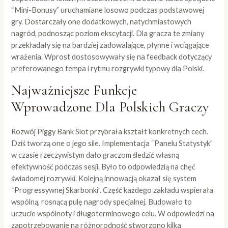
“Mini-Bonusy” uruchamiane losowo podczas podstawowej
gry. Dostarczały one dodatkowych, natychmiastowych
nagród, podnosząc poziom ekscytacji. Dla gracza te zmiany
przekładały się na bardziej zadowalające, płynne i wciągające
wrażenia. Wprost dostosowywały się na feedback dotyczący
preferowanego tempa i rytmu rozgrywki typowy dla Polski.
Najważniejsze Funkcje
Wprowadzone Dla Polskich Graczy
Rozwój Piggy Bank Slot przybrała kształt konkretnych cech.
Dziś tworzą one o jego sile. Implementacja “Panelu Statystyk”
w czasie rzeczywistym dało graczom śledzić własną
efektywność podczas sesji. Było to odpowiedzią na chęć
świadomej rozrywki. Kolejną innowacją okazał się system
“Progressywnej Skarbonki”. Część każdego zakładu wspierała
wspólną, rosnącą pulę nagrody specjalnej. Budowało to
uczucie wspólnoty i długoterminowego celu. W odpowiedzi na
zapotrzebowanie na różnorodność stworzono kilka