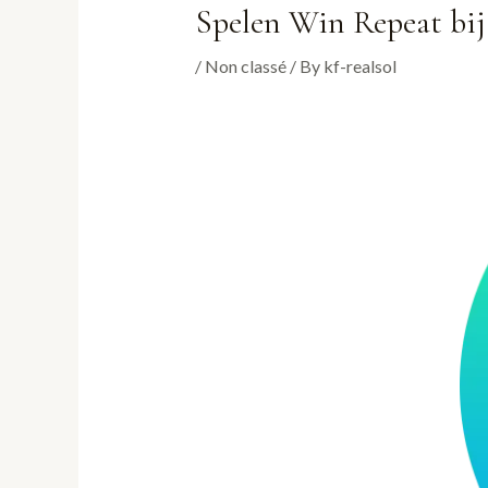
Spelen Win Repeat bij
/
Non classé
/ By
kf-realsol