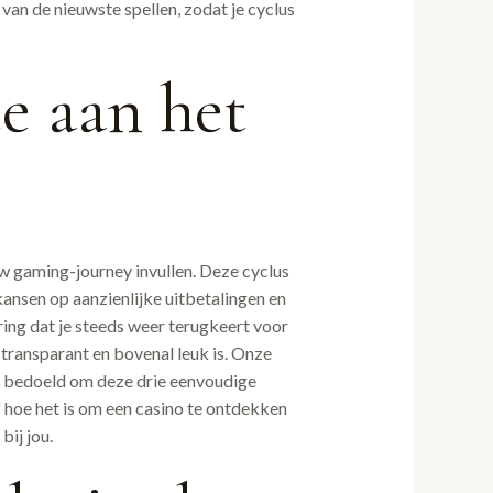
van de nieuwste spellen, zodat je cyclus
e aan het
uw gaming-journey invullen. Deze cyclus
ansen op aanzienlijke uitbetalingen en
ring dat je steeds weer terugkeert voor
 transparant en bovenal leuk is. Onze
en bedoeld om deze drie eenvoudige
 hoe het is om een casino te ontdekken
bij jou.