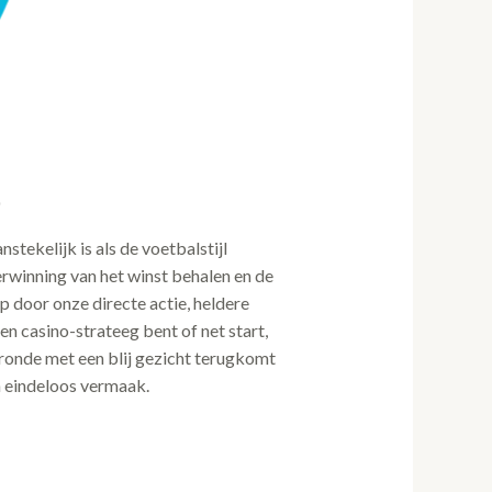
tekelijk is als de voetbalstijl
verwinning van het winst behalen en de
 door onze directe actie, heldere
en casino-strateeg bent of net start,
e ronde met een blij gezicht terugkomt
en eindeloos vermaak.