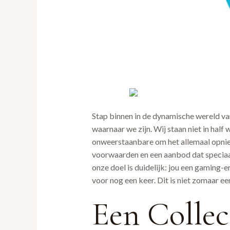
Stap binnen in de dynamische wereld van
waarnaar we zijn. Wij staan niet in half
onweerstaanbare om het allemaal opnieuw
voorwaarden en een aanbod dat speciaal i
onze doel is duidelijk: jou een gaming-e
voor nog een keer. Dit is niet zomaar e
Een Collec