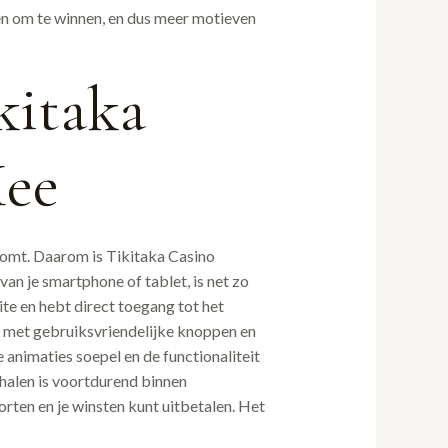
en om te winnen, en dus meer motieven
itaka
Mee
 komt. Daarom is Tikitaka Casino
n je smartphone of tablet, is net zo
ite en hebt direct toegang tot het
, met gebruiksvriendelijke knoppen en
 animaties soepel en de functionaliteit
rhalen is voortdurend binnen
rten en je winsten kunt uitbetalen. Het