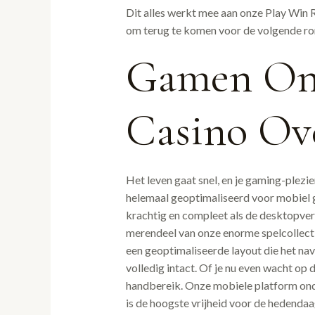
Dit alles werkt mee aan onze Play Win 
om terug te komen voor de volgende ro
Gamen Ond
Casino Ov
Het leven gaat snel, en je gaming-plezi
helemaal geoptimaliseerd voor mobiel g
krachtig en compleet als de desktopvers
merendeel van onze enorme spelcollecti
een geoptimaliseerde layout die het navi
volledig intact. Of je nu even wacht op
handbereik. Onze mobiele platform onder
is de hoogste vrijheid voor de hedendaa