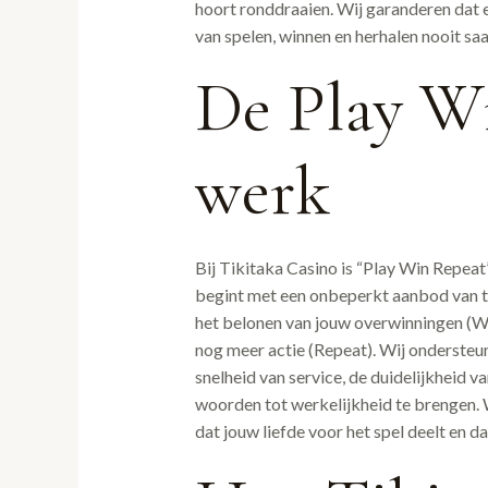
hoort ronddraaien. Wij garanderen dat er
van spelen, winnen en herhalen nooit saa
De Play Wi
werk
Bij Tikitaka Casino is “Play Win Repeat
begint met een onbeperkt aanbod van top
het belonen van jouw overwinningen (Win
nog meer actie (Repeat). Wij ondersteun
snelheid van service, de duidelijkheid
woorden tot werkelijkheid te brengen. 
dat jouw liefde voor het spel deelt en da