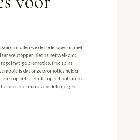
es voor
 Daarom rollen we de rode loper uit met
Maar we stoppen niet na het welkom;
regelmatige promoties, free spins
et mooie is dat onze promoties helder
chten op het spel, niet op het ontrafelen
e belonen met extra voordelen, eigen