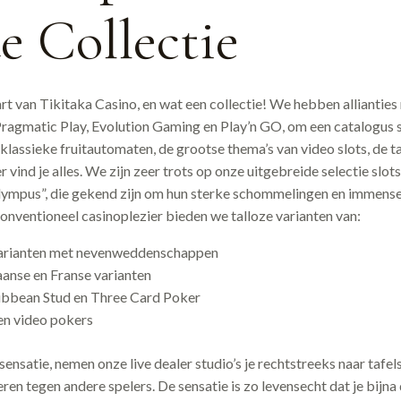
e Collectie
rt van Tikitaka Casino, en wat een collectie! We hebben alliantie
ragmatic Play, Evolution Gaming en Play’n GO, om een catalogus sa
klassieke fruitautomaten, de grootse thema’s van video slots, de ta
er vind je alles. We zijn zeer trots op onze uitgebreide selectie slot
ympus”, die gekend zijn om hun sterke schommelingen en immense 
conventioneel casinoplezier bieden we talloze varianten van:
t varianten met nevenweddenschappen
anse en Franse varianten
ibbean Stud en Three Card Poker
en video pokers
 sensatie, nemen onze live dealer studio’s je rechtstreeks naar tafe
veren tegen andere spelers. De sensatie is zo levensecht dat je bijna