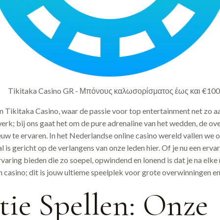
 Tikitaka Casino, waar de passie voor top entertainment net zo aans
 werk; bij ons gaat het om de pure adrenaline van het wedden, de o
 te ervaren. In het Nederlandse online casino wereld vallen we op
s gericht op de verlangens van onze leden hier. Of je nu een ervar
rvaring bieden die zo soepel, opwindend en lonend is dat je na elk
en casino; dit is jouw ultieme speelplek voor grote overwinningen 
tie Spellen: Onze