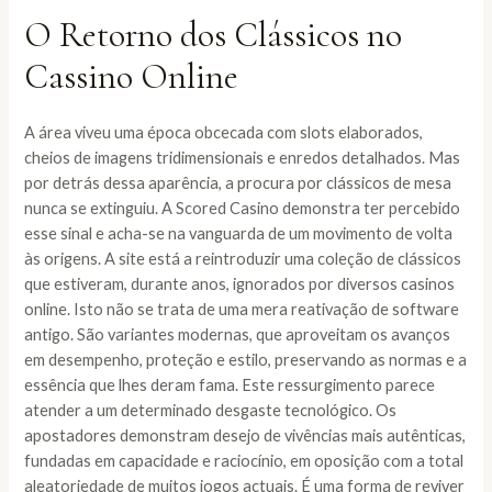
O Retorno dos Clássicos no
Cassino Online
A área viveu uma época obcecada com slots elaborados,
cheios de imagens tridimensionais e enredos detalhados. Mas
por detrás dessa aparência, a procura por clássicos de mesa
nunca se extinguiu. A Scored Casino demonstra ter percebido
esse sinal e acha-se na vanguarda de um movimento de volta
às origens. A site está a reintroduzir uma coleção de clássicos
que estiveram, durante anos, ignorados por diversos casinos
online. Isto não se trata de uma mera reativação de software
antigo. São variantes modernas, que aproveitam os avanços
em desempenho, proteção e estilo, preservando as normas e a
essência que lhes deram fama. Este ressurgimento parece
atender a um determinado desgaste tecnológico. Os
apostadores demonstram desejo de vivências mais autênticas,
fundadas em capacidade e raciocínio, em oposição com a total
aleatoriedade de muitos jogos actuais. É uma forma de reviver