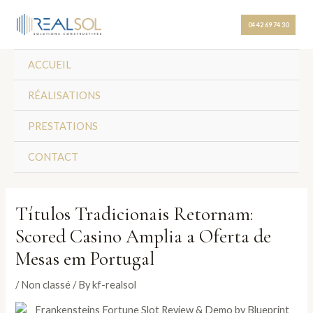
Skip
Post
to
navigation
04 42 69 74 30
content
ACCUEIL
RÉALISATIONS
PRESTATIONS
CONTACT
Títulos Tradicionais Retornam:
Scored Casino Amplia a Oferta de
Mesas em Portugal
/
Non classé
/ By
kf-realsol