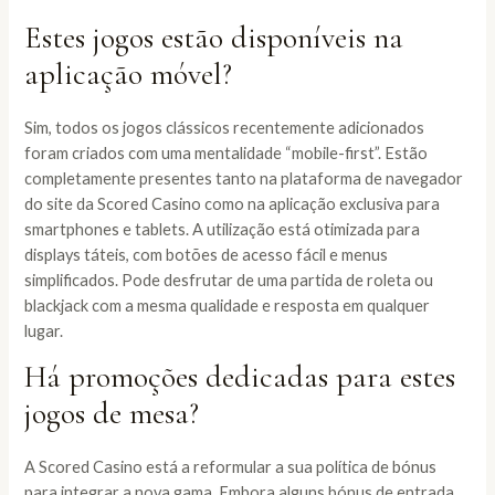
Estes jogos estão disponíveis na
aplicação móvel?
Sim, todos os jogos clássicos recentemente adicionados
foram criados com uma mentalidade “mobile-first”. Estão
completamente presentes tanto na plataforma de navegador
do site da Scored Casino como na aplicação exclusiva para
smartphones e tablets. A utilização está otimizada para
displays táteis, com botões de acesso fácil e menus
simplificados. Pode desfrutar de uma partida de roleta ou
blackjack com a mesma qualidade e resposta em qualquer
lugar.
Há promoções dedicadas para estes
jogos de mesa?
A Scored Casino está a reformular a sua política de bónus
para integrar a nova gama. Embora alguns bónus de entrada