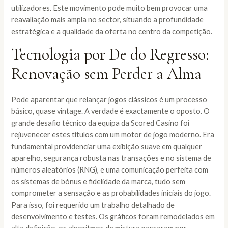
utilizadores. Este movimento pode muito bem provocar uma
reavaliação mais ampla no sector, situando a profundidade
estratégica e a qualidade da oferta no centro da competição.
Tecnologia por De do Regresso:
Renovação sem Perder a Alma
Pode aparentar que relançar jogos clássicos é um processo
básico, quase vintage. A verdade é exactamente o oposto. O
grande desafio técnico da equipa da Scored Casino foi
rejuvenecer estes títulos com um motor de jogo moderno. Era
fundamental providenciar uma exibição suave em qualquer
aparelho, segurança robusta nas transações e no sistema de
números aleatórios (RNG), e uma comunicação perfeita com
os sistemas de bónus e fidelidade da marca, tudo sem
comprometer a sensação e as probabilidades iniciais do jogo.
Para isso, foi requerido um trabalho detalhado de
desenvolvimento e testes. Os gráficos foram remodelados em