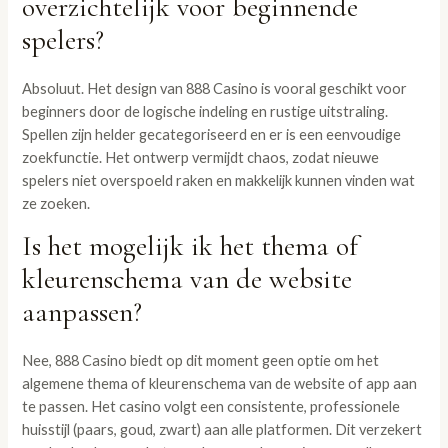
overzichtelijk voor beginnende
spelers?
Absoluut. Het design van 888 Casino is vooral geschikt voor
beginners door de logische indeling en rustige uitstraling.
Spellen zijn helder gecategoriseerd en er is een eenvoudige
zoekfunctie. Het ontwerp vermijdt chaos, zodat nieuwe
spelers niet overspoeld raken en makkelijk kunnen vinden wat
ze zoeken.
Is het mogelijk ik het thema of
kleurenschema van de website
aanpassen?
Nee, 888 Casino biedt op dit moment geen optie om het
algemene thema of kleurenschema van de website of app aan
te passen. Het casino volgt een consistente, professionele
huisstijl (paars, goud, zwart) aan alle platformen. Dit verzekert