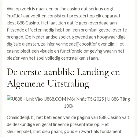
Wie op zoek is naar een online casino dat serieus oogt,
intuïtief aanvoelt en consistent presteert op elk apparaat,
kiest 888 Casino. Het laat zien dat je geen overdaad aan
flitsende effecten nodig hebt om een premium gevoel over te
brengen. De Nederlandse speler, gewend aan hoogwaardige
digitale diensten, zal hier vermoedelijk positief over zijn. Het
casino biedt een visuele en functionele omgeving waarin het
plezier van het spel volledig centraal kan staan.
De eerste aanblik: Landing en
Algemene Uitstraling
Onmiddellijk bij het betreden van de pagina van 888 Casino valt
de deskundige en geraffineerde presentatie op. Het
kleurenpalet, met diep paars, goud en zwart als fundament,