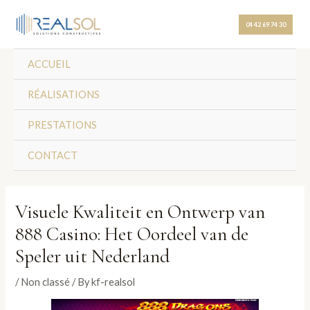
Skip
Post
to
navigation
04 42 69 74 30
content
ACCUEIL
RÉALISATIONS
PRESTATIONS
CONTACT
Visuele Kwaliteit en Ontwerp van
888 Casino: Het Oordeel van de
Speler uit Nederland
/
Non classé
/ By
kf-realsol