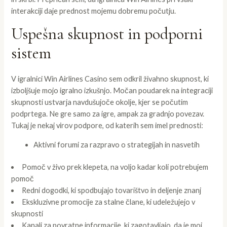
interakciji daje prednost mojemu dobremu počutju.
Uspešna skupnost in podporni
sistem
V igralnici Win Airlines Casino sem odkril živahno skupnost, ki
izboljšuje mojo igralno izkušnjo. Močan poudarek na integraciji
skupnosti ustvarja navdušujoče okolje, kjer se počutim
podprtega. Ne gre samo za igre, ampak za gradnjo povezav.
Tukaj je nekaj virov podpore, od katerih sem imel prednosti:
Aktivni forumi za razpravo o strategijah in nasvetih
Pomoč v živo prek klepeta, na voljo kadar koli potrebujem
pomoč
Redni dogodki, ki spodbujajo tovarištvo in deljenje znanj
Ekskluzivne promocije za stalne člane, ki udeležujejo v
skupnosti
Kanali za povratne informacije, ki zagotavljajo, da je moj