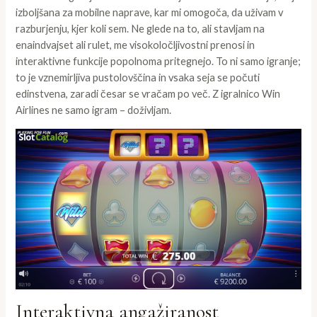
izboljšana za mobilne naprave, kar mi omogoča, da uživam v
razburjenju, kjer koli sem. Ne glede na to, ali stavljam na
enaindvajset ali rulet, me visokoločljivostni prenosi in
interaktivne funkcije popolnoma pritegnejo. To ni samo igranje;
to je vznemirljiva pustolovščina in vsaka seja se počuti
edinstvena, zaradi česar se vračam po več. Z igralnico Win
Airlines ne samo igram – doživljam.
Interaktivna angažiranost