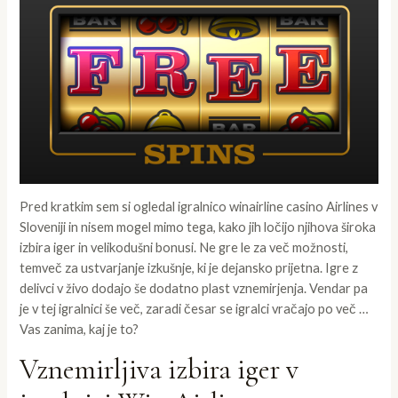
Pred kratkim sem si ogledal igralnico
winairline casino
Airlines v
Sloveniji in nisem mogel mimo tega, kako jih ločijo njihova široka
izbira iger in velikodušni bonusi. Ne gre le za več možnosti,
temveč za ustvarjanje izkušnje, ki je dejansko prijetna. Igre z
delivci v živo dodajo še dodatno plast vznemirjenja. Vendar pa
je v tej igralnici še več, zaradi česar se igralci vračajo po več …
Vas zanima, kaj je to?
Vznemirljiva izbira iger v