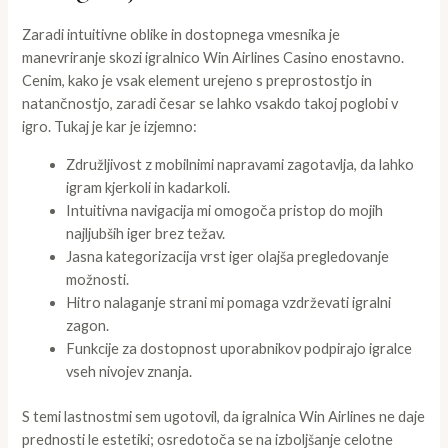
Zaradi intuitivne oblike in dostopnega vmesnika je
manevriranje skozi igralnico Win Airlines Casino enostavno.
Cenim, kako je vsak element urejeno s preprostostjo in
natančnostjo, zaradi česar se lahko vsakdo takoj poglobi v
igro. Tukaj je kar je izjemno:
Združljivost z mobilnimi napravami zagotavlja, da lahko
igram kjerkoli in kadarkoli.
Intuitivna navigacija mi omogoča pristop do mojih
najljubših iger brez težav.
Jasna kategorizacija vrst iger olajša pregledovanje
možnosti.
Hitro nalaganje strani mi pomaga vzdrževati igralni
zagon.
Funkcije za dostopnost uporabnikov podpirajo igralce
vseh nivojev znanja.
S temi lastnostmi sem ugotovil, da igralnica Win Airlines ne daje
prednosti le estetiki; osredotoča se na izboljšanje celotne