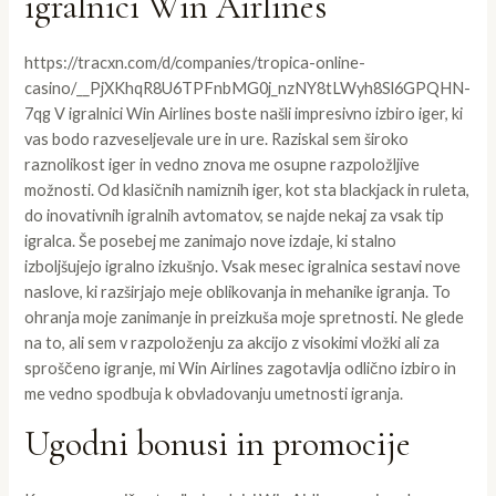
igralnici Win Airlines
https://tracxn.com/d/companies/tropica-online-
casino/__PjXKhqR8U6TPFnbMG0j_nzNY8tLWyh8Sl6GPQHN-
7qg
V igralnici Win Airlines boste našli impresivno izbiro iger, ki
vas bodo razveseljevale ure in ure. Raziskal sem široko
raznolikost iger in vedno znova me osupne razpoložljive
možnosti. Od klasičnih namiznih iger, kot sta blackjack in ruleta,
do inovativnih igralnih avtomatov, se najde nekaj za vsak tip
igralca. Še posebej me zanimajo nove izdaje, ki stalno
izboljšujejo igralno izkušnjo. Vsak mesec igralnica sestavi nove
naslove, ki razširjajo meje oblikovanja in mehanike igranja. To
ohranja moje zanimanje in preizkuša moje spretnosti. Ne glede
na to, ali sem v razpoloženju za akcijo z visokimi vložki ali za
sproščeno igranje, mi Win Airlines zagotavlja odlično izbiro in
me vedno spodbuja k obvladovanju umetnosti igranja.
Ugodni bonusi in promocije