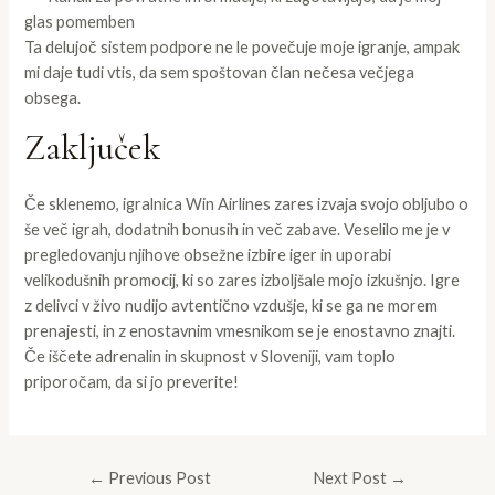
glas pomemben
Ta delujoč sistem podpore ne le povečuje moje igranje, ampak
mi daje tudi vtis, da sem spoštovan član nečesa večjega
obsega.
Zaključek
Če sklenemo, igralnica Win Airlines zares izvaja svojo obljubo o
še več igrah, dodatnih bonusih in več zabave. Veselilo me je v
pregledovanju njihove obsežne izbire iger in uporabi
velikodušnih promocij, ki so zares izboljšale mojo izkušnjo. Igre
z delivci v živo nudijo avtentično vzdušje, ki se ga ne morem
prenajesti, in z enostavnim vmesnikom se je enostavno znajti.
Če iščete adrenalin in skupnost v Sloveniji, vam toplo
priporočam, da si jo preverite!
←
Previous Post
Next Post
→