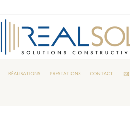
RÉALISATIONS
PRESTATIONS
CONTACT