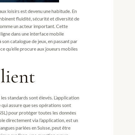
 aux loisirs est devenu une habitude. En
inent fluidité, sécurité et diversité de
e comme un acteur important. Cette
 ligne dans une interface mobile
 son catalogue de jeux, en passant par
e ce qu’elle procure aux joueurs mobiles
lient
les standards sont élevés. L’application
ce qui assure que ses opérations sont
 (SSL) pour protéger toutes les données
ble directement via l’application, est un
langues parlées en Suisse, peut être