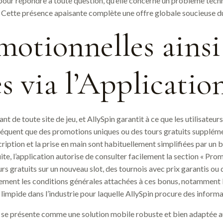
 pour répondre à toute question, qu’elle concerne un problème techn
t. Cette présence apaisante complète une offre globale soucieuse du
motionnelles ainsi
s via l’Applicatio
t de toute site de jeu, et AllySpin garantit à ce que les utilisateu
 fréquent que des promotions uniques ou des tours gratuits supplém
scription et la prise en main sont habituellement simplifiées par u
uite, l’application autorise de consulter facilement la section « Pr
s gratuits sur un nouveau slot, des tournois avec prix garantis ou 
eusement les conditions générales attachées à ces bonus, notamment
limpide dans l’industrie pour laquelle AllySpin procure des informat
 se présente comme une solution mobile robuste et bien adaptée aux