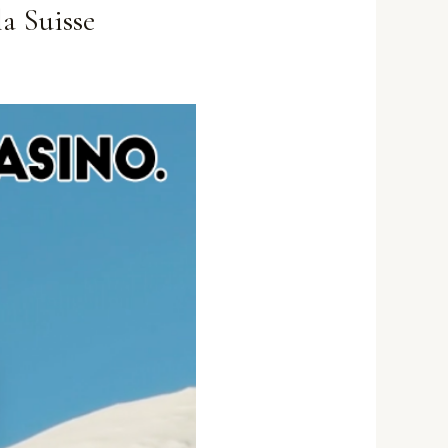
a Suisse