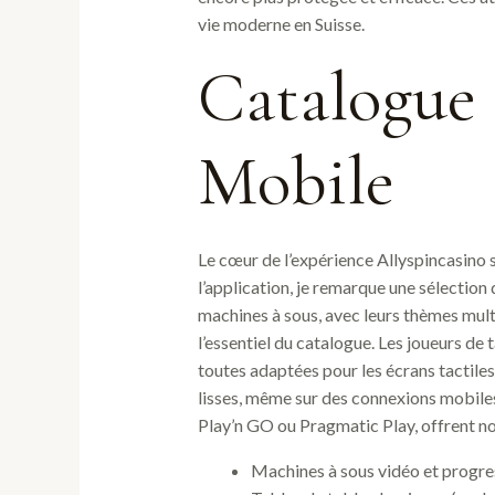
vie moderne en Suisse.
Catalogue 
Mobile
Le cœur de l’expérience
Allyspincasino
s
l’application, je remarque une sélection
machines à sous, avec leurs thèmes multi
l’essentiel du catalogue. Les joueurs de
toutes adaptées pour les écrans tactiles 
lisses, même sur des connexions mobiles
Play’n GO ou Pragmatic Play, offrent non
Machines à sous vidéo et progre