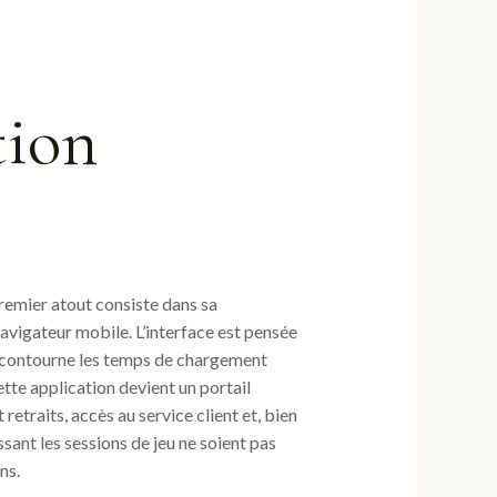
tion
premier atout consiste dans sa
navigateur mobile. L’interface est pensée
ui contourne les temps de chargement
ette application devient un portail
etraits, accès au service client et, bien
ssant les sessions de jeu ne soient pas
ns.