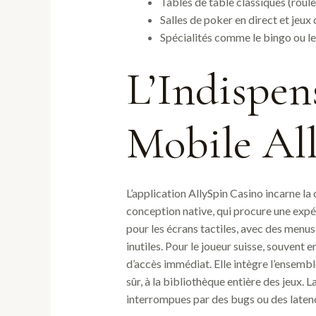
Tables de table classiques (roul
Salles de poker en direct et jeux 
Spécialités comme le bingo ou les
L’Indispen
Mobile Al
L’application AllySpin Casino incarne la
conception native, qui procure une expér
pour les écrans tactiles, avec des menu
inutiles. Pour le joueur suisse, souvent 
d’accès immédiat. Elle intègre l’ensemble
sûr, à la bibliothèque entière des jeux. 
interrompues par des bugs ou des latence