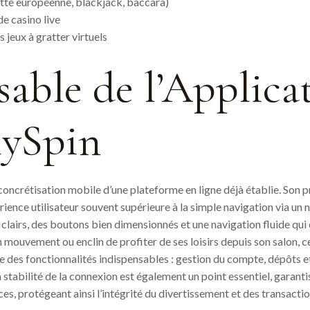
ette européenne, blackjack, baccara)
de casino live
 jeux à gratter virtuels
sable de l’Applica
lySpin
 concrétisation mobile d’une plateforme en ligne déjà établie. Son 
ience utilisateur souvent supérieure à la simple navigation via un 
s clairs, des boutons bien dimensionnés et une navigation fluide q
en mouvement ou enclin de profiter de ses loisirs depuis son salon, c
 des fonctionnalités indispensables : gestion du compte, dépôts et r
La stabilité de la connexion est également un point essentiel, garanti
s, protégeant ainsi l’intégrité du divertissement et des transactio