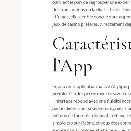
parvient le pari de regrouper une expéri
des transactions ou la diversité des fon
efficace, elle semble conçue pour apport
jeux de casino préférés, directement de
Caractéris
l’App
Employer l’application native AllySpin p
premier lieu, les performances sont en rè
l’interface répond avec une fluidité acc
particulières sont souvent intégrées, c
mémos de tournois, donnant la chance de r
simple tap sur l’icône, et vous êtes co
encore plus protégée et efficace. Ces a