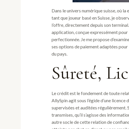
Dans le univers numérique suisse, où la e
tant que joueur basé en Suisse, je obser
l’offre, directement depuis son terminal
application, conçue expressément pour le
perfectionnée. Je me propose d’examiner
ses options de paiement adaptées pour le
du pays.
Sûreté, Li
Le crédit est le fondement de toute rela
AllySpin agit sous l’égide d’une licence 
supervisées et auditées régulièrement. S
transmises, qu’il s’agisse des informatio
autre socle de cette relation de confianc