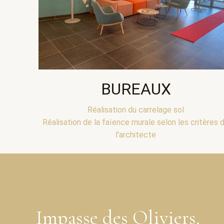
BUREAUX
Réalisation du carrelage sol
Réalisation de la faïence murale selon les critères 
l'architecte
Impasse des Oliviers,