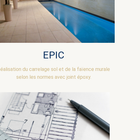
EPIC
éalisation du carrelage sol et de la faïence murale
selon les normes avec joint époxy.