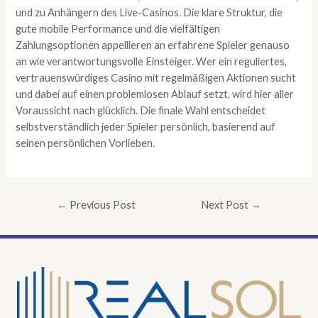
und zu Anhängern des Live-Casinos. Die klare Struktur, die
gute mobile Performance und die vielfältigen
Zahlungsoptionen appellieren an erfahrene Spieler genauso
an wie verantwortungsvolle Einsteiger. Wer ein reguliertes,
vertrauenswürdiges Casino mit regelmäßigen Aktionen sucht
und dabei auf einen problemlosen Ablauf setzt, wird hier aller
Voraussicht nach glücklich. Die finale Wahl entscheidet
selbstverständlich jeder Spieler persönlich, basierend auf
seinen persönlichen Vorlieben.
←
Previous Post
Next Post
→