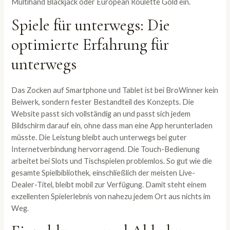
Multihand Blackjack oder European Roulette Gold ein.
Spiele für unterwegs: Die
optimierte Erfahrung für
unterwegs
Das Zocken auf Smartphone und Tablet ist bei BroWinner kein
Beiwerk, sondern fester Bestandteil des Konzepts. Die
Website passt sich vollständig an und passt sich jedem
Bildschirm darauf ein, ohne dass man eine App herunterladen
müsste. Die Leistung bleibt auch unterwegs bei guter
Internetverbindung hervorragend. Die Touch-Bedienung
arbeitet bei Slots und Tischspielen problemlos. So gut wie die
gesamte Spielbibliothek, einschließlich der meisten Live-
Dealer-Titel, bleibt mobil zur Verfügung. Damit steht einem
exzellenten Spielerlebnis von nahezu jedem Ort aus nichts im
Weg.