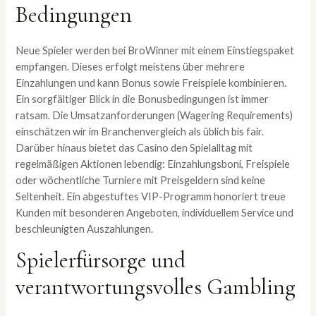
Bedingungen
Neue Spieler werden bei BroWinner mit einem Einstiegspaket
empfangen. Dieses erfolgt meistens über mehrere
Einzahlungen und kann Bonus sowie Freispiele kombinieren.
Ein sorgfältiger Blick in die Bonusbedingungen ist immer
ratsam. Die Umsatzanforderungen (Wagering Requirements)
einschätzen wir im Branchenvergleich als üblich bis fair.
Darüber hinaus bietet das Casino den Spielalltag mit
regelmäßigen Aktionen lebendig: Einzahlungsboni, Freispiele
oder wöchentliche Turniere mit Preisgeldern sind keine
Seltenheit. Ein abgestuftes VIP-Programm honoriert treue
Kunden mit besonderen Angeboten, individuellem Service und
beschleunigten Auszahlungen.
Spielerfürsorge und
verantwortungsvolles Gambling