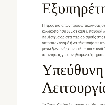
Εξυπηρέτ
Η προστασία των προσωπικών σας στοι
κωδικοποίηση SSL σε κάθε μεταφορά δε
σε θέση να ορίσετε περιορισμούς στις 
αυτοαποκλεισμό ή να αξιοποιήσετε την
μέσω ζωντανής συνομιλίας και e-mail.
απαντήσεις για συνηθισμένα ζητήματα
Υπεύθυνη 
Λειτουργί
Το Casea Casino λειτουργεί με άδεια κ