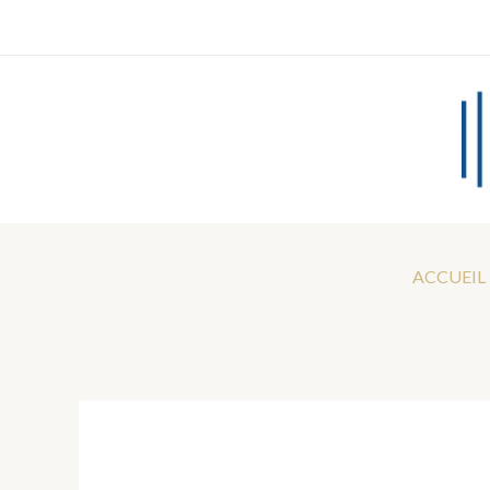
Skip
Post
to
navigation
content
ACCUEIL