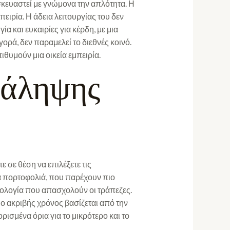
σκευαστεί με γνώμονα την απλότητα. Η
πειρία. Η άδεια λειτουργίας του δεν
α και ευκαιρίες για κέρδη, με μια
ορά, δεν παραμελεί το διεθνές κοινό.
θυμούν μια οικεία εμπειρία.
νάληψης
ε σε θέση να επιλέξετε τις
ά πορτοφολιά, που παρέχουν πιο
χνολογία που απασχολούν οι τράπεζες.
ο ακριβής χρόνος βασίζεται από την
ρισμένα όρια για το μικρότερο και το