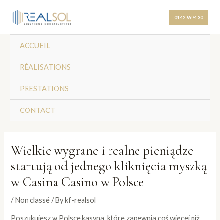
Skip
Post
to
navigation
04 42 69 74 30
content
ACCUEIL
RÉALISATIONS
PRESTATIONS
CONTACT
Wielkie wygrane i realne pieniądze
startują od jednego kliknięcia myszką
w Casina Casino w Polsce
/
Non classé
/ By
kf-realsol
Poszukujesz w Polsce kasyna, które zapewnia coś więcej niż