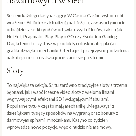
hazardowych w sieci
Sercem każdego kasyna są gry. W Casina Casino wybór robi
wrażenie. Bibliotekę aktualizują na bieżąco, a w asortymencie
odnajdziesz setki tytułów od światowych liderów, takich jak
NetEnt, Pragmatic Play, Play’n GO czy Evolution Gaming.
Dzięki temu korzystasz w produkty o doskonałej jakości
grafiki, dźwięku i mechaniki. Oferta jest przejrzyście podzielona
na kategorie, co ułatwia poruszanie się po stronie.
Sloty
To największa sekcja. Są tu zarówno tradycyjne sloty z trzema
bębnami, jak i współczesne video sloty z wieloma liniami
wygrywającymi, efektami 3D i wciągającymi fabułami.
Popularne tytuły często mają mechanikę „Megaways” z
dziesiątkami tysięcy sposobów na wygraną oraz bonusy z
darmowymi spinami i mnożnikami. Kasyno co tydzień
wprowadza nowe pozycje, więc o nudzie nie ma mowy.