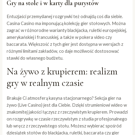
Gry na stole i w karty dla purystów
Entuzjaści przemyślanej rozgrywki też odnajdą coś dla siebie.
Casina Casino ma imponującą kolekcję gier stołowych. Można
zagrać w różnorodne warianty blackjacka, ruletki europejskiej,
amerykańskiej i francuskiej, a także w pokera video czy
baccarata. Większość z tych gier jest dostępna w wersjach z
różnymi limitami zakładów, co daje możliwość dostosować
stawki do własnego budżetu.
Na żywo z krupierem: realizm
gry w realnym czasie
Brakuje Ci atmosferą kasyna stacjonarnego? Sekcja gier na
żywo (Live Casino) jest dla Ciebie. Dzięki strumieniowi wideo w
znakomitej jakości łączysz z rzeczywistym krupierem. Prowadzi
on rozgrywkę w czasie rzeczywistym z studia profesjonalnego
lub wręcz z rzeczywistego stołu. Możesz wybierać spośród
dziesiątek stołów do blackjacka, ruletki, baccarata czy gier