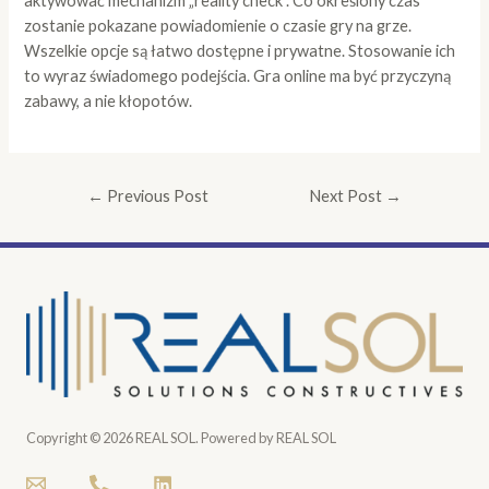
aktywować mechanizm „reality check”. Co określony czas
zostanie pokazane powiadomienie o czasie gry na grze.
Wszelkie opcje są łatwo dostępne i prywatne. Stosowanie ich
to wyraz świadomego podejścia. Gra online ma być przyczyną
zabawy, a nie kłopotów.
←
Previous Post
Next Post
→
Copyright © 2026 REAL SOL. Powered by REAL SOL