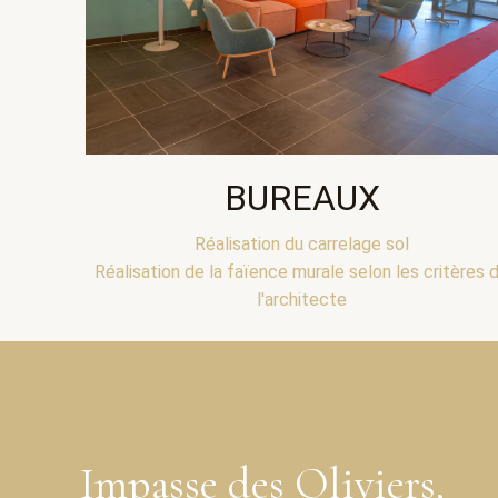
BUREAUX
Réalisation du carrelage sol
Réalisation de la faïence murale selon les critères 
l'architecte
Impasse des Oliviers,