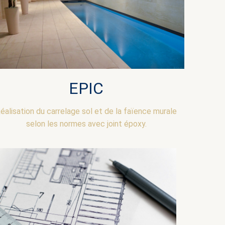
EPIC
éalisation du carrelage sol et de la faïence murale
selon les normes avec joint époxy.