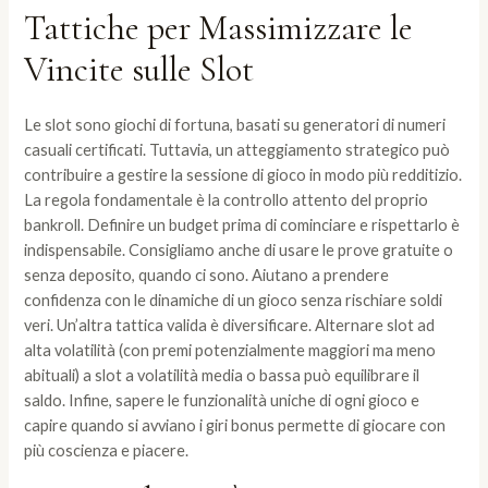
Tattiche per Massimizzare le
Vincite sulle Slot
Le slot sono giochi di fortuna, basati su generatori di numeri
casuali certificati. Tuttavia, un atteggiamento strategico può
contribuire a gestire la sessione di gioco in modo più redditizio.
La regola fondamentale è la controllo attento del proprio
bankroll. Definire un budget prima di cominciare e rispettarlo è
indispensabile. Consigliamo anche di usare le prove gratuite o
senza deposito, quando ci sono. Aiutano a prendere
confidenza con le dinamiche di un gioco senza rischiare soldi
veri. Un’altra tattica valida è diversificare. Alternare slot ad
alta volatilità (con premi potenzialmente maggiori ma meno
abituali) a slot a volatilità media o bassa può equilibrare il
saldo. Infine, sapere le funzionalità uniche di ogni gioco e
capire quando si avviano i giri bonus permette di giocare con
più coscienza e piacere.