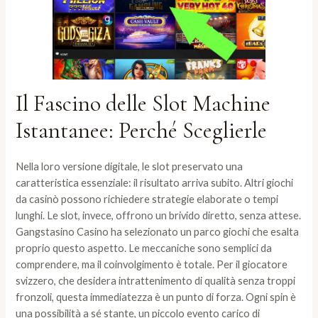
Il Fascino delle Slot Machine
Istantanee: Perché Sceglierle
Nella loro versione digitale, le slot preservato una
caratteristica essenziale: il risultato arriva subito. Altri giochi
da casinò possono richiedere strategie elaborate o tempi
lunghi. Le slot, invece, offrono un brivido diretto, senza attese.
Gangstasino Casino ha selezionato un parco giochi che esalta
proprio questo aspetto. Le meccaniche sono semplici da
comprendere, ma il coinvolgimento è totale. Per il giocatore
svizzero, che desidera intrattenimento di qualità senza troppi
fronzoli, questa immediatezza è un punto di forza. Ogni spin è
una possibilità a sé stante, un piccolo evento carico di