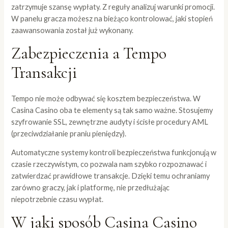
zatrzymuje szansę wypłaty. Z reguły analizuj warunki promocji.
W panelu gracza możesz na bieżąco kontrolować, jaki stopień
zaawansowania został już wykonany.
Zabezpieczenia a Tempo
Transakcji
Tempo nie może odbywać się kosztem bezpieczeństwa. W
Casina Casino oba te elementy są tak samo ważne. Stosujemy
szyfrowanie SSL, zewnętrzne audyty i ścisłe procedury AML
(przeciwdziałanie praniu pieniędzy).
Automatyczne systemy kontroli bezpieczeństwa funkcjonują w
czasie rzeczywistym, co pozwala nam szybko rozpoznawać i
zatwierdzać prawidłowe transakcje. Dzięki temu ochraniamy
zarówno graczy, jak i platformę, nie przedłużając
niepotrzebnie czasu wypłat.
W jaki sposób Casina Casino