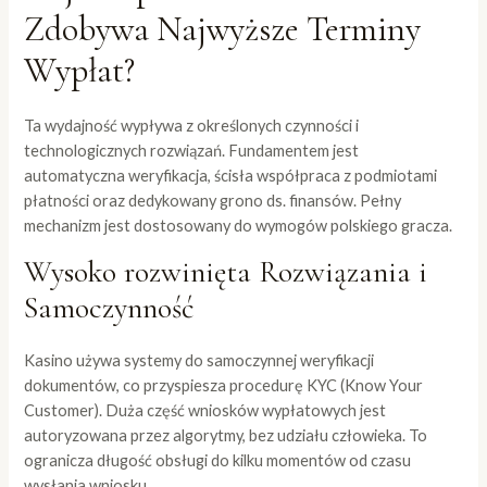
Zdobywa Najwyższe Terminy
Wypłat?
Ta wydajność wypływa z określonych czynności i
technologicznych rozwiązań. Fundamentem jest
automatyczna weryfikacja, ścisła współpraca z podmiotami
płatności oraz dedykowany grono ds. finansów. Pełny
mechanizm jest dostosowany do wymogów polskiego gracza.
Wysoko rozwinięta Rozwiązania i
Samoczynność
Kasino używa systemy do samoczynnej weryfikacji
dokumentów, co przyspiesza procedurę KYC (Know Your
Customer). Duża część wniosków wypłatowych jest
autoryzowana przez algorytmy, bez udziału człowieka. To
ogranicza długość obsługi do kilku momentów od czasu
wysłania wniosku.