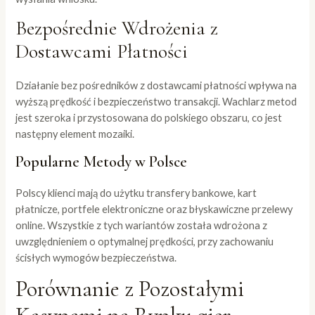
Bezpośrednie Wdrożenia z
Dostawcami Płatności
Działanie bez pośredników z dostawcami płatności wpływa na
wyższą prędkość i bezpieczeństwo transakcji. Wachlarz metod
jest szeroka i przystosowana do polskiego obszaru, co jest
następny element mozaiki.
Popularne Metody w Polsce
Polscy klienci mają do użytku transfery bankowe, kart
płatnicze, portfele elektroniczne oraz błyskawiczne przelewy
online. Wszystkie z tych wariantów została wdrożona z
uwzględnieniem o optymalnej prędkości, przy zachowaniu
ścisłych wymogów bezpieczeństwa.
Porównanie z Pozostałymi