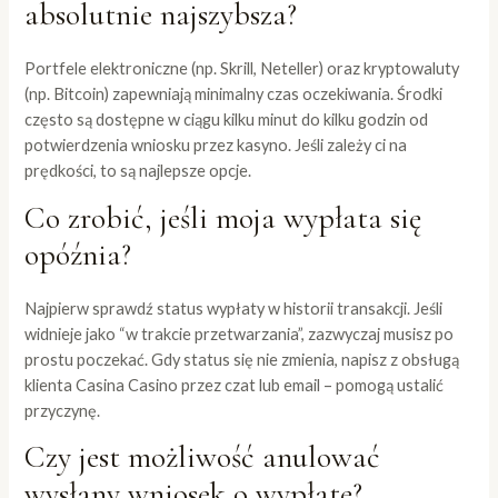
absolutnie najszybsza?
Portfele elektroniczne (np. Skrill, Neteller) oraz kryptowaluty
(np. Bitcoin) zapewniają minimalny czas oczekiwania. Środki
często są dostępne w ciągu kilku minut do kilku godzin od
potwierdzenia wniosku przez kasyno. Jeśli zależy ci na
prędkości, to są najlepsze opcje.
Co zrobić, jeśli moja wypłata się
opóźnia?
Najpierw sprawdź status wypłaty w historii transakcji. Jeśli
widnieje jako “w trakcie przetwarzania”, zazwyczaj musisz po
prostu poczekać. Gdy status się nie zmienia, napisz z obsługą
klienta Casina Casino przez czat lub email – pomogą ustalić
przyczynę.
Czy jest możliwość anulować
wysłany wniosek o wypłatę?