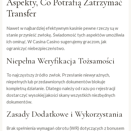
Aspekty, Co Potrafią Zatrzymać
Transfer
Nawet w najbardziej efektywnym kasinie pewne rzeczy są w
stanie przynieść zwłokę. Świadomość tych aspektów umożliwia
ich ominąć. W Casina Casino sugerujemy graczom, jak
ograniczyć niebezpieczeństwo.
Niepełna Weryfikacja Tożsamości
To najczęstszy źródło zwłok. Przesłanie niewyraźnych,
niepełnych lub przedawnionych dokumentów blokuje
kompletną działanie. Dlatego należy od razu po rejestracji
dostarczyć wysokiej jakości skany wszystkich niezbędnych
dokumentów.
Zasady Dodatkowe i Wykorzystania
Brak spełnienia wymagań obrotu (WR) dotyczących z bonusem