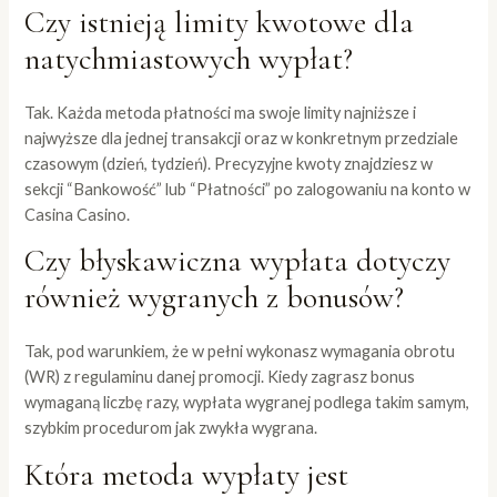
Czy istnieją limity kwotowe dla
natychmiastowych wypłat?
Tak. Każda metoda płatności ma swoje limity najniższe i
najwyższe dla jednej transakcji oraz w konkretnym przedziale
czasowym (dzień, tydzień). Precyzyjne kwoty znajdziesz w
sekcji “Bankowość” lub “Płatności” po zalogowaniu na konto w
Casina Casino.
Czy błyskawiczna wypłata dotyczy
również wygranych z bonusów?
Tak, pod warunkiem, że w pełni wykonasz wymagania obrotu
(WR) z regulaminu danej promocji. Kiedy zagrasz bonus
wymaganą liczbę razy, wypłata wygranej podlega takim samym,
szybkim procedurom jak zwykła wygrana.
Która metoda wypłaty jest