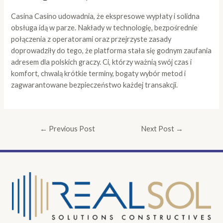
Casina Casino udowadnia, że ekspresowe wypłaty i solidna
obsługa idą w parze. Nakłady w technologię, bezpośrednie
połączenia z operatorami oraz przejrzyste zasady
doprowadziły do tego, że platforma stała się godnym zaufania
adresem dla polskich graczy. Ci, którzy ważnią swój czas i
komfort, chwalą krótkie terminy, bogaty wybór metod i
zagwarantowane bezpieczeństwo każdej transakcji.
←
Previous Post
Next Post
→