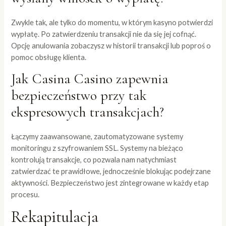
Zwykle tak, ale tylko do momentu, w którym kasyno potwierdzi
wypłatę. Po zatwierdzeniu transakcji nie da się jej cofnąć.
Opcję anulowania zobaczysz w historii transakcji lub poproś o
pomoc obsługę klienta.
Jak Casina Casino zapewnia
bezpieczeństwo przy tak
ekspresowych transakcjach?
Łączymy zaawansowane, zautomatyzowane systemy
monitoringu z szyfrowaniem SSL. Systemy na bieżąco
kontrolują transakcje, co pozwala nam natychmiast
zatwierdzać te prawidłowe, jednocześnie blokując podejrzane
aktywności. Bezpieczeństwo jest zintegrowane w każdy etap
procesu.
Rekapitulacja