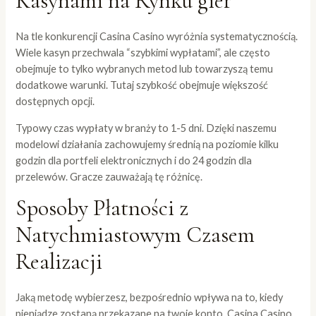
Kasynami na Rynku gier
Na tle konkurencji Casina Casino wyróżnia systematycznością.
Wiele kasyn przechwala “szybkimi wypłatami”, ale często
obejmuje to tylko wybranych metod lub towarzyszą temu
dodatkowe warunki. Tutaj szybkość obejmuje większość
dostępnych opcji.
Typowy czas wypłaty w branży to 1-5 dni. Dzięki naszemu
modelowi działania zachowujemy średnią na poziomie kilku
godzin dla portfeli elektronicznych i do 24 godzin dla
przelewów. Gracze zauważają tę różnicę.
Sposoby Płatności z
Natychmiastowym Czasem
Realizacji
Jaką metodę wybierzesz, bezpośrednio wpływa na to, kiedy
pieniądze zostaną przekazane na twoje konto. Casina Casino