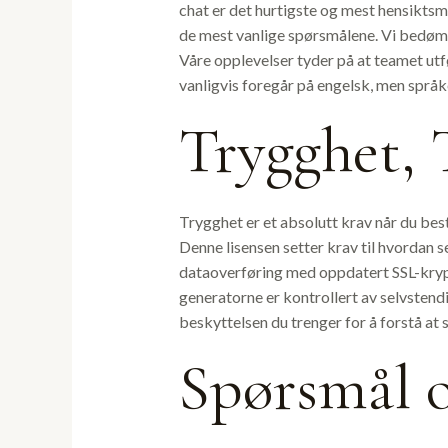
chat er det hurtigste og mest hensiktsm
de mest vanlige spørsmålene. Vi bedømme
Våre opplevelser tyder på at teamet ut
vanligvis foregår på engelsk, men språke
Trygghet, T
Trygghet er et absolutt krav når du bes
Denne lisensen setter krav til hvordan se
dataoverføring med oppdatert SSL-krypteri
generatorne er kontrollert av selvstendig
beskyttelsen du trenger for å forstå at sp
Spørsmål 