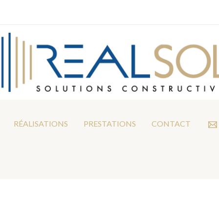
RÉALISATIONS
PRESTATIONS
CONTACT