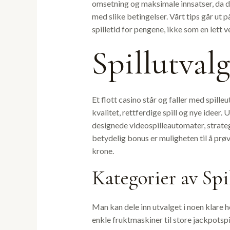
omsetning og maksimale innsatser, da di
med slike betingelser. Vårt tips går ut 
spilletid for pengene, ikke som en lett vei
Spillutval
Et flott casino står og faller med spille
kvalitet, rettferdige spill og nye ideer. 
designede videospilleautomater, strategi
betydelig bonus er muligheten til å prøve
krone.
Kategorier av Spil
Man kan dele inn utvalget i noen klare h
enkle fruktmaskiner til store jackpotspi