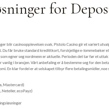
øsninger for Depo
ger blir casinoopplevelsen svak. Pistolo Casino gir et variert ut
 Du får bruke standard kredittkort, forskjellige e-lommebøker el
r som egner seg nordmenn er aktuelle. Perioden det tar før et utt
r vanlig i bransjen. Vårt anbefaling er å bestemme seg for den bet
i. En klar fordel er at selskapet tilbyr flere betalingsmidler, no
sa, Mastercard)
, Neteller, ecoPayz)
lingsløsninger