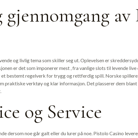
 gjennomgang av 
levende og livlig tema som skiller seg ut. Oplevelsen er skreddersyd
sjonen er det som imponerer mest , fra vanlige slots til levende liv
 et bestemt regelverk for trygg og rettferdig spill. Norske spillere 
om praktiske verktøy og klar informasjon. Det plasserer dem bla
.
ce og Service
e dersom noe går galt eller du lurer på noe. Pistolo Casino levere