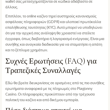
wallet σας μετασχηματίζονται σε κώδικα αδιάβαστο σε
άλλους.
Επιπλέον, το online καζίνο τηρεί αυστηρούς κανονισμούς
ασφάλειας πληροφοριών (GDPR) και υλοποιεί πρωτόκολλα
επαλήθευσης ταυτότητας (KYC). Αυτό μπορεί να υποδηλώνει
ότι για την αρχική σας ανάληψη θα χρειαστεί να στείλετε
έγγραφα, όπως διαβατήριο ή λογαριασμό ενέργειας. Είναι μια
συνήθης και αναγκαία διαδικασία για να σταματήσει η απάτη
και το ξέπλυμα χρημάτων.
Συχνές Ερωτήσεις (FAQ) για
Τραπεζικές Συναλλαγές
Εδώ θα βρείτε διευκρινίσεις σε ορισμένες από τις πιο συνήθεις
ερωτήματα αναφορικά με τις πληρωμές στο Playjonny
Casino. Οι πληροφορίες προκύπτουν από την τρέχουσα
πολιτική του καζίνο και από δική μου εμπειρία.