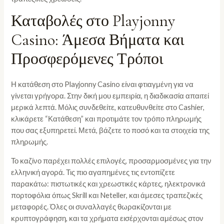
Καταβολές στο Playjonny
Casino: Άμεσα Βήματα και
Προσφερόμενες Τρόποι
Η κατάθεση στο Playjonny Casino είναι φτιαγμένη για να
γίνεται γρήγορα. Στην δική μου εμπειρία, η διαδικασία απαιτεί
μερικά λεπτά. Μόλις συνδεθείτε, κατευθυνθείτε στο Cashier,
κλικάρετε “Κατάθεση” και προτιμάτε τον τρόπο πληρωμής
που σας εξυπηρετεί. Μετά, βάζετε το ποσό και τα στοιχεία της
πληρωμής.
Το καζίνο παρέχει πολλές επιλογές, προσαρμοσμένες για την
ελληνική αγορά. Τις πιο αγαπημένες τις εντοπίζετε
παρακάτω: πιστωτικές και χρεωστικές κάρτες, ηλεκτρονικά
πορτοφόλια όπως Skrill και Neteller, και άμεσες τραπεζικές
μεταφορές. Όλες οι συναλλαγές θωρακίζονται με
κρυπτογράφηση, και τα χρήματα εισέρχονται αμέσως στον