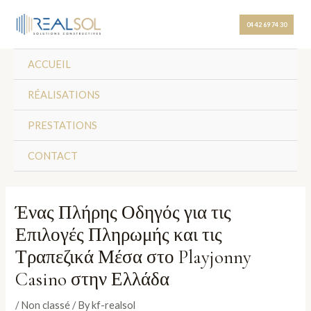
Skip
Post
to
navigation
04 42 69 74 30
content
ACCUEIL
RÉALISATIONS
PRESTATIONS
CONTACT
Ένας Πλήρης Οδηγός για τις
Επιλογές Πληρωμής και τις
Τραπεζικά Μέσα στο Playjonny
Casino στην Ελλάδα
/
Non classé
/ By
kf-realsol