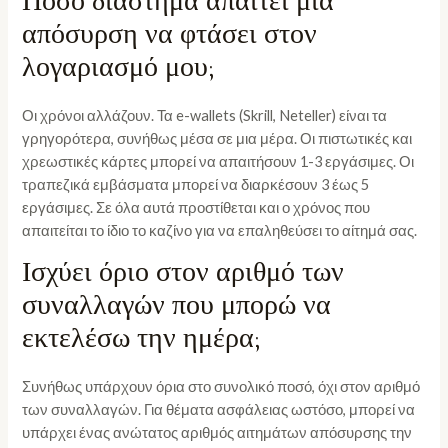
Πόσο διάστημα απαιτεί μια
απόσυρση να φτάσει στον
λογαριασμό μου;
Οι χρόνοι αλλάζουν. Τα e-wallets (Skrill, Neteller) είναι τα
γρηγορότερα, συνήθως μέσα σε μια μέρα. Οι πιστωτικές και
χρεωστικές κάρτες μπορεί να απαιτήσουν 1-3 εργάσιμες. Οι
τραπεζικά εμβάσματα μπορεί να διαρκέσουν 3 έως 5
εργάσιμες. Σε όλα αυτά προστίθεται και ο χρόνος που
απαιτείται το ίδιο το καζίνο για να επαληθεύσει το αίτημά σας.
Ισχύει όριο στον αριθμό των
συναλλαγών που μπορώ να
εκτελέσω την ημέρα;
Συνήθως υπάρχουν όρια στο συνολικό ποσό, όχι στον αριθμό
των συναλλαγών. Για θέματα ασφάλειας ωστόσο, μπορεί να
υπάρχει ένας ανώτατος αριθμός αιτημάτων απόσυρσης την