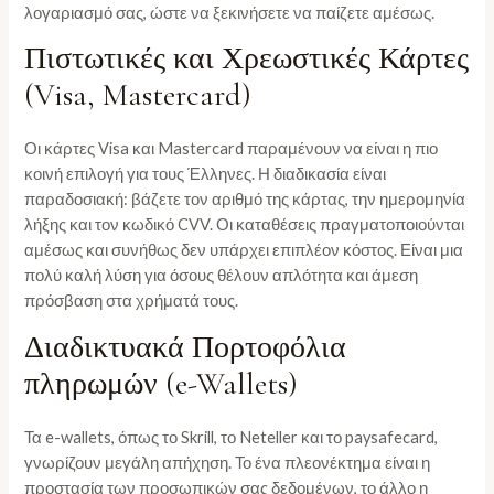
λογαριασμό σας, ώστε να ξεκινήσετε να παίζετε αμέσως.
Πιστωτικές και Χρεωστικές Κάρτες
(Visa, Mastercard)
Οι κάρτες Visa και Mastercard παραμένουν να είναι η πιο
κοινή επιλογή για τους Έλληνες. Η διαδικασία είναι
παραδοσιακή: βάζετε τον αριθμό της κάρτας, την ημερομηνία
λήξης και τον κωδικό CVV. Οι καταθέσεις πραγματοποιούνται
αμέσως και συνήθως δεν υπάρχει επιπλέον κόστος. Είναι μια
πολύ καλή λύση για όσους θέλουν απλότητα και άμεση
πρόσβαση στα χρήματά τους.
Διαδικτυακά Πορτοφόλια
πληρωμών (e-Wallets)
Τα e-wallets, όπως το Skrill, το Neteller και το paysafecard,
γνωρίζουν μεγάλη απήχηση. Το ένα πλεονέκτημα είναι η
προστασία των προσωπικών σας δεδομένων, το άλλο η