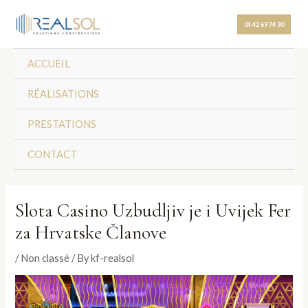
Skip
Post
to
navigation
04 42 69 74 30
content
ACCUEIL
RÉALISATIONS
PRESTATIONS
CONTACT
Slota Casino Uzbudljiv je i Uvijek Fer
za Hrvatske Članove
/
Non classé
/ By
kf-realsol