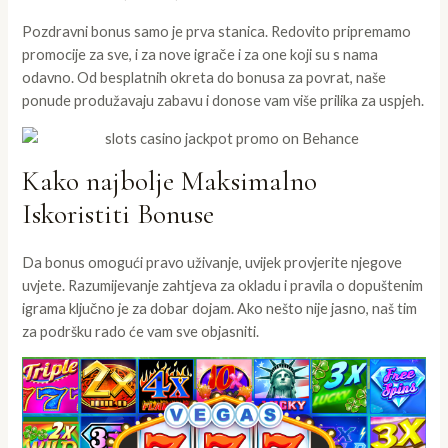
Pozdravni bonus samo je prva stanica. Redovito pripremamo
promocije za sve, i za nove igrače i za one koji su s nama
odavno. Od besplatnih okreta do bonusa za povrat, naše
ponude produžavaju zabavu i donose vam više prilika za uspjeh.
Kako najbolje Maksimalno
Iskoristiti Bonuse
Da bonus omogući pravo uživanje, uvijek provjerite njegove
uvjete. Razumijevanje zahtjeva za okladu i pravila o dopuštenim
igrama ključno je za dobar dojam. Ako nešto nije jasno, naš tim
za podršku rado će vam sve objasniti.