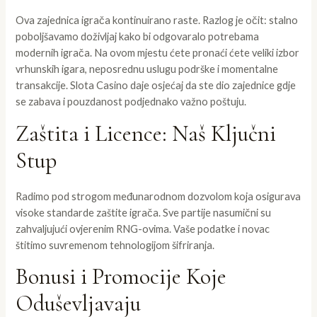
Ova zajednica igrača kontinuirano raste. Razlog je očit: stalno
poboljšavamo doživljaj kako bi odgovaralo potrebama
modernih igrača. Na ovom mjestu ćete pronaći ćete veliki izbor
vrhunskih igara, neposrednu uslugu podrške i momentalne
transakcije. Slota Casino daje osjećaj da ste dio zajednice gdje
se zabava i pouzdanost podjednako važno poštuju.
Zaštita i Licence: Naš Ključni
Stup
Radimo pod strogom međunarodnom dozvolom koja osigurava
visoke standarde zaštite igrača. Sve partije nasumični su
zahvaljujući ovjerenim RNG-ovima. Vaše podatke i novac
štitimo suvremenom tehnologijom šifriranja.
Bonusi i Promocije Koje
Oduševljavaju