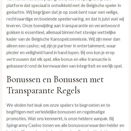
platform dat speciaal is ontwikkeld met de Belgische speler in
gedachte. Wij begrijpen dat je op zoek bent naar een veilige,
rechtvaardige en boeiende speelervaring, en dat is juist wat wij
leveren. Onze toewijding aan transparantie en verantwoord
gokken is essentieel, allemaal binnen het stevige wettelijke
kader van de Belgische Kansspelcommissie. Wij zijn meer dan
alleen een casino; wij zijn je partner in entertainment, waar
plezier en veiligheid hand in hand lopen. Bij ons kun je erop
vertrouwen dat elk spel, elke bonus en elke transactie is
gebaseerd rond de kernwaarden van integriteit en eerlijk spel.
Bonussen en Bonussen met
Transparante Regels
We vinden het leuk om onze spelers te begroeten en te
begiftigen met verleidelijke bonussen en regelmatige
promoties. Wat ons kenmerkt, is onze heldere aanpak. Bij
Spingranny Casino tonen we alle bonusvoorwaarden helder en