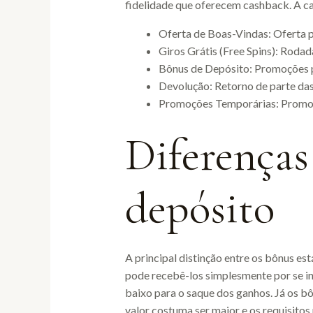
fidelidade que oferecem cashback. A ca
Oferta de Boas-Vindas: Oferta p
Giros Grátis (Free Spins): Rodad
Bônus de Depósito: Promoções p
Devolução: Retorno de parte das
Promoções Temporárias: Promoçõ
Diferenças
depósito
A principal distinção entre os bônus es
pode recebê-los simplesmente por se in
baixo para o saque dos ganhos. Já os b
valor costuma ser maior e os requisito