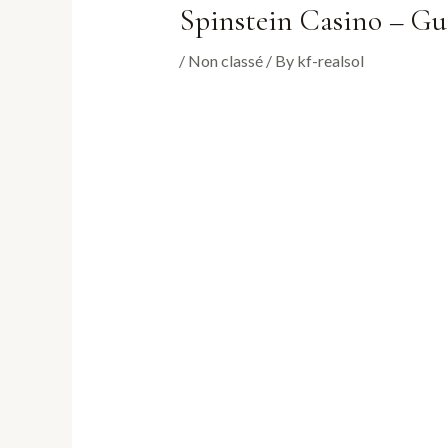
Spinstein Casino – Gui
/
Non classé
/ By
kf-realsol