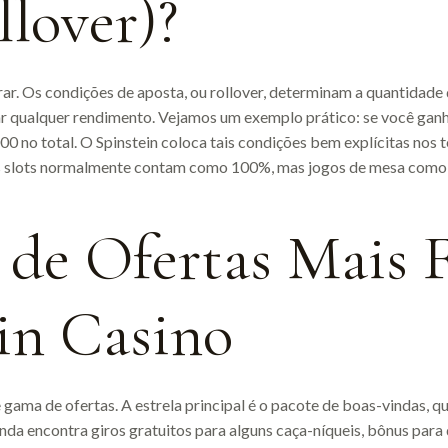
llover)?
rar. Os condições de aposta, ou rollover, determinam a quantidade
ar qualquer rendimento. Vejamos um exemplo prático: se você ga
00 no total. O Spinstein coloca tais condições bem explícitas nos 
 Os slots normalmente contam como 100%, mas jogos de mesa com
 de Ofertas Mais 
in Casino
 gama de ofertas. A estrela principal é o pacote de boas-vindas, 
inda encontra giros gratuitos para alguns caça-níqueis, bônus para