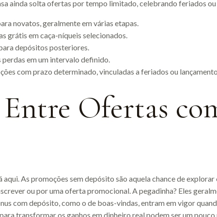
sa ainda solta ofertas por tempo limitado, celebrando feriados ou
ara novatos, geralmente em várias etapas.
as grátis em caça-níqueis selecionados.
ara depósitos posteriores.
 perdas em um intervalo definido.
es com prazo determinado, vinculadas a feriados ou lançamento
 Entre Ofertas co
tá aqui. As promoções sem depósito são aquela chance de explorar 
screver ou por uma oferta promocional. A pegadinha? Eles geralm
ônus com depósito, como o de boas-vindas, entram em vigor quand
s para transformar os ganhos em dinheiro real podem ser um pouco