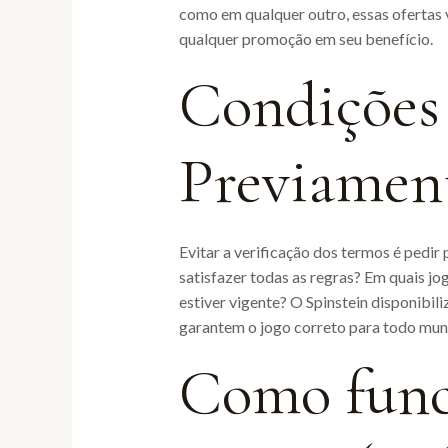
como em qualquer outro, essas ofertas 
qualquer promoção em seu benefício.
Condições 
Previamen
Evitar a verificação dos termos é pedir 
satisfazer todas as regras? Em quais 
estiver vigente? O Spinstein disponibili
garantem o jogo correto para todo mund
Como func