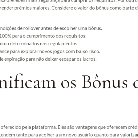
ender prêmios maiores. Considere o valor do bônus como parte do
dições de rollover antes de escolher uma bônus.
100% para o cumprimento dos requisitos.
xima determinados nos regulamentos.
nce para explorar novos jogos com baixo risco.
e expiração para não deixar escapar os lucros.
ificam os Bônus 
ferecido pela plataforma. Eles são vantagens que oferecem crédit
Atendem tanto para acolher a um novo usuário quanto para valorizar