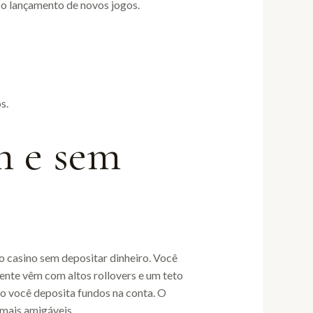
 o lançamento de novos jogos.
s.
m e sem
o casino sem depositar dinheiro. Você
ente vêm com altos rollovers e um teto
o você deposita fundos na conta. O
 mais amigáveis.