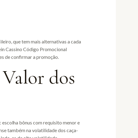
leiro, que tem mais alternativas a cada
ein Cassino Código Promocional
tes de confirmar a promoção.
 Valor dos
: escolha bônus com requisito menor e
ense também na volatilidade dos caça-
ado, as de alta volatilidade,