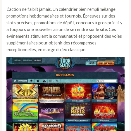
L’action ne faiblit jamais. Un calendrier bien rempli mélange
promotions hebdomadaires et tournois. Épreuves sur des
slots précises, promotions de dépôt, concours à gros prix : il y
a toujours une nouvelle raison de se rendre sur le site. Ces
événements stimulent la communauté et proposent des voies
supplémentaires pour obtenir des récompenses
exceptionnelles, en marge du jeu classique.