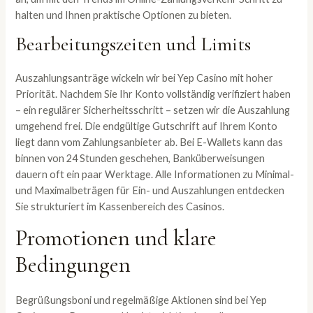
halten und Ihnen praktische Optionen zu bieten.
Bearbeitungszeiten und Limits
Auszahlungsanträge wickeln wir bei Yep Casino mit hoher
Priorität. Nachdem Sie Ihr Konto vollständig verifiziert haben
– ein regulärer Sicherheitsschritt – setzen wir die Auszahlung
umgehend frei. Die endgültige Gutschrift auf Ihrem Konto
liegt dann vom Zahlungsanbieter ab. Bei E-Wallets kann das
binnen von 24 Stunden geschehen, Banküberweisungen
dauern oft ein paar Werktage. Alle Informationen zu Minimal-
und Maximalbeträgen für Ein- und Auszahlungen entdecken
Sie strukturiert im Kassenbereich des Casinos.
Promotionen und klare
Bedingungen
Begrüßungsboni und regelmäßige Aktionen sind bei Yep