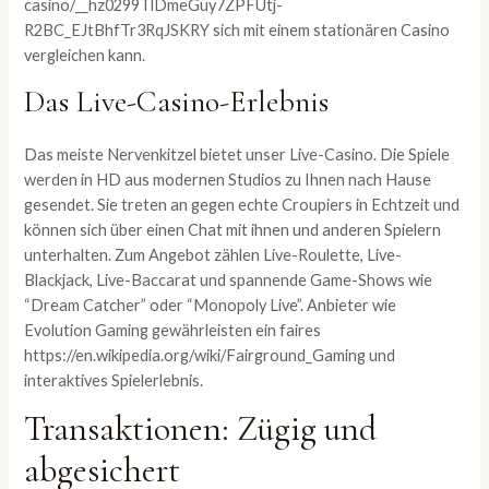
casino/__hz0299TlDmeGuy7ZPFUtj-
R2BC_EJtBhfTr3RqJSKRY
sich mit einem stationären Casino
vergleichen kann.
Das Live-Casino-Erlebnis
Das meiste Nervenkitzel bietet unser Live-Casino. Die Spiele
werden in HD aus modernen Studios zu Ihnen nach Hause
gesendet. Sie treten an gegen echte Croupiers in Echtzeit und
können sich über einen Chat mit ihnen und anderen Spielern
unterhalten. Zum Angebot zählen Live-Roulette, Live-
Blackjack, Live-Baccarat und spannende Game-Shows wie
“Dream Catcher” oder “Monopoly Live”. Anbieter wie
Evolution Gaming gewährleisten ein faires
https://en.wikipedia.org/wiki/Fairground_Gaming
und
interaktives Spielerlebnis.
Transaktionen: Zügig und
abgesichert