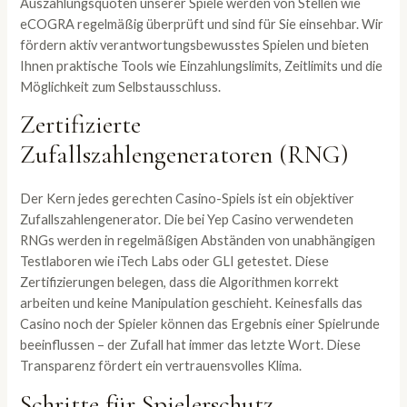
Auszahlungsquoten unserer Spiele werden von Stellen wie
eCOGRA regelmäßig überprüft und sind für Sie einsehbar. Wir
fördern aktiv verantwortungsbewusstes Spielen und bieten
Ihnen praktische Tools wie Einzahlungslimits, Zeitlimits und die
Möglichkeit zum Selbstausschluss.
Zertifizierte
Zufallszahlengeneratoren (RNG)
Der Kern jedes gerechten Casino-Spiels ist ein objektiver
Zufallszahlengenerator. Die bei Yep Casino verwendeten
RNGs werden in regelmäßigen Abständen von unabhängigen
Testlaboren wie iTech Labs oder GLI getestet. Diese
Zertifizierungen belegen, dass die Algorithmen korrekt
arbeiten und keine Manipulation geschieht. Keinesfalls das
Casino noch der Spieler können das Ergebnis einer Spielrunde
beeinflussen – der Zufall hat immer das letzte Wort. Diese
Transparenz fördert ein vertrauensvolles Klima.
Schritte für Spielerschutz