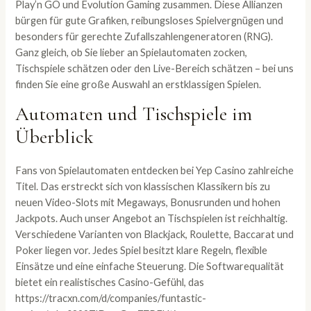
Play’n GO und Evolution Gaming zusammen. Diese Allianzen
bürgen für gute Grafiken, reibungsloses Spielvergnügen und
besonders für gerechte Zufallszahlengeneratoren (RNG).
Ganz gleich, ob Sie lieber an Spielautomaten zocken,
Tischspiele schätzen oder den Live-Bereich schätzen – bei uns
finden Sie eine große Auswahl an erstklassigen Spielen.
Automaten und Tischspiele im
Überblick
Fans von Spielautomaten entdecken bei Yep Casino zahlreiche
Titel. Das erstreckt sich von klassischen Klassikern bis zu
neuen Video-Slots mit Megaways, Bonusrunden und hohen
Jackpots. Auch unser Angebot an Tischspielen ist reichhaltig.
Verschiedene Varianten von Blackjack, Roulette, Baccarat und
Poker liegen vor. Jedes Spiel besitzt klare Regeln, flexible
Einsätze und eine einfache Steuerung. Die Softwarequalität
bietet ein realistisches Casino-Gefühl, das
https://tracxn.com/d/companies/funtastic-