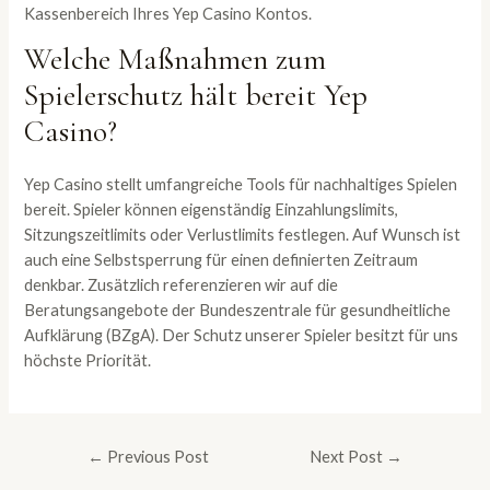
Kassenbereich Ihres Yep Casino Kontos.
Welche Maßnahmen zum
Spielerschutz hält bereit Yep
Casino?
Yep Casino stellt umfangreiche Tools für nachhaltiges Spielen
bereit. Spieler können eigenständig Einzahlungslimits,
Sitzungszeitlimits oder Verlustlimits festlegen. Auf Wunsch ist
auch eine Selbstsperrung für einen definierten Zeitraum
denkbar. Zusätzlich referenzieren wir auf die
Beratungsangebote der Bundeszentrale für gesundheitliche
Aufklärung (BZgA). Der Schutz unserer Spieler besitzt für uns
höchste Priorität.
←
Previous Post
Next Post
→