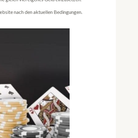
ebsite nach den aktuellen Bedingungen.