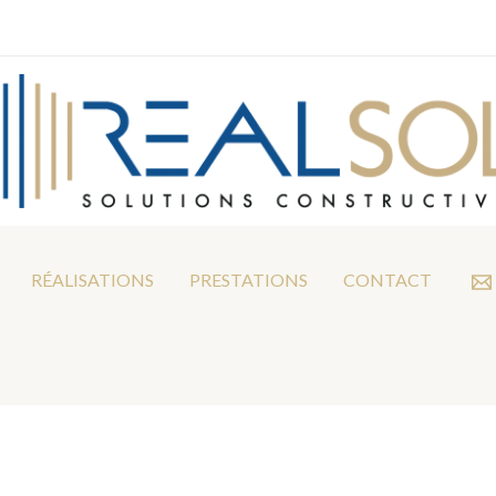
RÉALISATIONS
PRESTATIONS
CONTACT