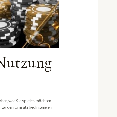
 Nutzung
rher, was Sie spielen möchten.
viel zu den Umsatzbedingungen