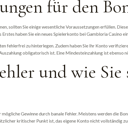
zungen für den Bo
sollten Sie einige wesentliche Voraussetzungen erfüllen. Diese 
Erstes haben Sie ein neues Spielerkonto bei Gambloria Casino ein
ten fehlerfrei zu hinterlegen. Zudem haben Sie Ihr Konto verifiziere
 Auszahlung obligatorisch ist. Eine Mindesteinzahlung ist ebenso n
ehler und wie Sie 
der mögliche Gewinne durch banale Fehler. Meistens werden die B
zlicher kritischer Punkt ist, das eigene Konto nicht vollständig zu 