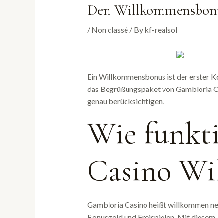
Den Willkommensbonus
/
Non classé
/ By
kf-realsol
Ein Willkommensbonus ist der erster K
das Begrüßungspaket von Gambloria Casi
genau berücksichtigen.
Wie funkti
Casino Wi
Gambloria Casino heißt willkommen neue
Bonusgeld und Freispielen. Mit diesem A