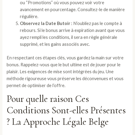
ou “Promotions” où vous pouvez voir votre
avancement en pourcentage. Consultez-le de manière
régulière.
Observez la Date Butoir :
N’oubliez pas le compte à
rebours. Si le bonus arrive à expiration avant que vous
ayez rempli les conditions, il sera en règle générale
supprimé, et les gains associés avec.
En respectant ces étapes clés, vous gardez la main sur votre
bonus. Rappelez-vous que le but ultime est de jouer pour le
plaisir. Les exigences de mise sont intégrées du jeu. Une
méthode rigoureuse vous préserve les déconvenues et vous
permet de optimiser de l’offre.
Pour quelle raison Ces
Conditions Sont-elles Présentes
? La Approche Légale Belge