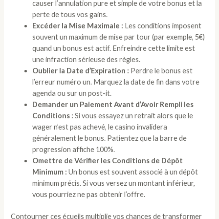
causer l’annulation pure et simple de votre bonus et la
perte de tous vos gains.
Excéder la Mise Maximale :
Les conditions imposent
souvent un maximum de mise par tour (par exemple, 5€)
quand un bonus est actif. Enfreindre cette limite est
une infraction sérieuse des règles.
Oublier la Date d’Expiration :
Perdre le bonus est
l’erreur numéro un. Marquez la date de fin dans votre
agenda ou sur un post-it.
Demander un Paiement Avant d’Avoir Rempli les
Conditions :
Si vous essayez un retrait alors que le
wager n’est pas achevé, le casino invalidera
généralement le bonus. Patientez que la barre de
progression affiche 100%.
Omettre de Vérifier les Conditions de Dépôt
Minimum :
Un bonus est souvent associé à un dépôt
minimum précis. Si vous versez un montant inférieur,
vous pourriez ne pas obtenir l’offre.
Contourner ces écueils multiplie vos chances de transformer