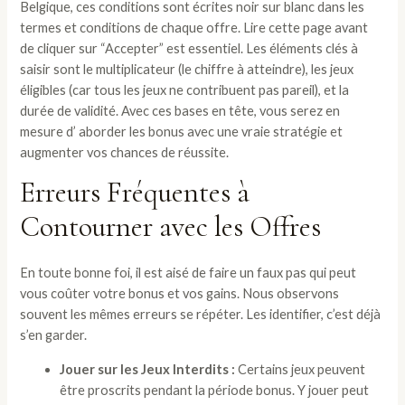
Belgique, ces conditions sont écrites noir sur blanc dans les
termes et conditions de chaque offre. Lire cette page avant
de cliquer sur “Accepter” est essentiel. Les éléments clés à
saisir sont le multiplicateur (le chiffre à atteindre), les jeux
éligibles (car tous les jeux ne contribuent pas pareil), et la
durée de validité. Avec ces bases en tête, vous serez en
mesure d’ aborder les bonus avec une vraie stratégie et
augmenter vos chances de réussite.
Erreurs Fréquentes à
Contourner avec les Offres
En toute bonne foi, il est aisé de faire un faux pas qui peut
vous coûter votre bonus et vos gains. Nous observons
souvent les mêmes erreurs se répéter. Les identifier, c’est déjà
s’en garder.
Jouer sur les Jeux Interdits :
Certains jeux peuvent
être proscrits pendant la période bonus. Y jouer peut