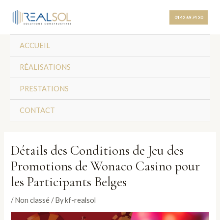
Skip
Post
to
navigation
04 42 69 74 30
content
ACCUEIL
RÉALISATIONS
PRESTATIONS
CONTACT
Détails des Conditions de Jeu des
Promotions de Wonaco Casino pour
les Participants Belges
/
Non classé
/ By
kf-realsol