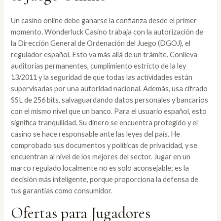
Un casino online debe ganarse la confianza desde el primer
momento. Wonderluck Casino trabaja con la autorización de
la Dirección General de Ordenación del Juego (DGOJ), el
regulador español. Esto va más allá de un trámite. Conlleva
auditorías permanentes, cumplimiento estricto de la ley
13/2011 y la seguridad de que todas las actividades están
supervisadas por una autoridad nacional. Además, usa cifrado
SSL de 256 bits, salvaguardando datos personales y bancarios
con el mismo nivel que un banco. Para el usuario español, esto
significa tranquilidad. Su dinero se encuentra protegido y el
casino se hace responsable ante las leyes del país. He
comprobado sus documentos y políticas de privacidad, y se
encuentran al nivel de los mejores del sector. Jugar en un
marco regulado localmente no es solo aconsejable; es la
decisión más inteligente, porque proporciona la defensa de
tus garantías como consumidor.
Ofertas para Jugadores