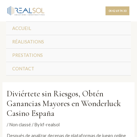
Skip
Post
to
navigation
04 42 69 74 30
content
ACCUEIL
RÉALISATIONS
PRESTATIONS
CONTACT
Diviértete sin Riesgos, Obtén
Ganancias Mayores en Wonderluck
Casino España
/
Non classé
/ By
kf-realsol
Después de analizar decenas de plataformas de juego online