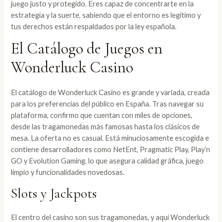
juego justo y protegido. Eres capaz de concentrarte en la
estrategia y la suerte, sabiendo que el entorno es legítimo y
tus derechos están respaldados por la ley española.
El Catálogo de Juegos en
Wonderluck Casino
El catálogo de Wonderluck Casino es grande y variada, creada
para los preferencias del público en España. Tras navegar su
plataforma, confirmo que cuentan con miles de opciones,
desde las tragamonedas más famosas hasta los clásicos de
mesa. La oferta no es casual. Está minuciosamente escogida e
contiene desarrolladores como NetEnt, Pragmatic Play, Play’n
GO y Evolution Gaming, lo que asegura calidad gráfica, juego
limpio y funcionalidades novedosas.
Slots y Jackpots
El centro del casino son sus tragamonedas, y aquí Wonderluck