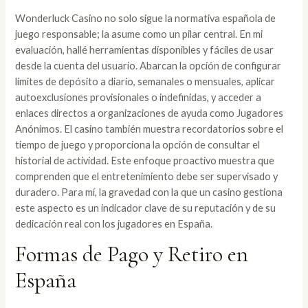
Wonderluck Casino no solo sigue la normativa española de
juego responsable; la asume como un pilar central. En mi
evaluación, hallé herramientas disponibles y fáciles de usar
desde la cuenta del usuario. Abarcan la opción de configurar
límites de depósito a diario, semanales o mensuales, aplicar
autoexclusiones provisionales o indefinidas, y acceder a
enlaces directos a organizaciones de ayuda como Jugadores
Anónimos. El casino también muestra recordatorios sobre el
tiempo de juego y proporciona la opción de consultar el
historial de actividad. Este enfoque proactivo muestra que
comprenden que el entretenimiento debe ser supervisado y
duradero. Para mí, la gravedad con la que un casino gestiona
este aspecto es un indicador clave de su reputación y de su
dedicación real con los jugadores en España.
Formas de Pago y Retiro en
España