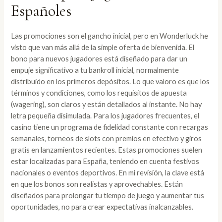
Españoles
Las promociones son el gancho inicial, pero en Wonderluck he
visto que van más allá de la simple oferta de bienvenida. El
bono para nuevos jugadores está diseñado para dar un
empuje significativo a tu bankroll inicial, normalmente
distribuido en los primeros depósitos. Lo que valoro es que los
términos y condiciones, como los requisitos de apuesta
(wagering), son claros y están detallados al instante. No hay
letra pequeña disimulada. Para los jugadores frecuentes, el
casino tiene un programa de fidelidad constante con recargas
semanales, torneos de slots con premios en efectivo y giros
gratis en lanzamientos recientes. Estas promociones suelen
estar localizadas para España, teniendo en cuenta festivos
nacionales o eventos deportivos. En mi revisión, la clave está
en que los bonos son realistas y aprovechables. Están
diseñados para prolongar tu tiempo de juego y aumentar tus
oportunidades, no para crear expectativas inalcanzables.