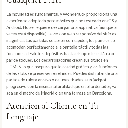
La movilidad es fundamental, y Wonderluck proporciona una
experiencia adaptada para móviles que he testeado en iOS y
Android. No se requiere descargar una app nativa (aunque a
veces está disponible); la versión web responsive del sitio es
magnífica. Las partidas se abren con rapidez, los paneles se
acomodan perfectamente a la pantalla táctil y todas las
funciones, desde los depósitos hasta el soporte, están a un
par de toques. Los desarrolladores crean sus títulos en
HTML5, lo que asegura que la calidad gráfica y las funciones
de las slots se preserven en el móvil. Puedes disfrutar de una
partida de ruleta en vivo o de unas tiradas a un jackpot
progresivo con la misma naturalidad que en el ordenador, ya
sea en el metro de Madrid o en una terraza en Barcelona.
Atención al Cliente en Tu
Lenguaje